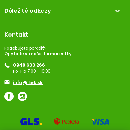
O nás
Dôležité odkazy
Darček k nákupu
Kontakt
Obchodné podmienky
Dermocentrum
Blog
Vernostný program
Kontakt
Rozhodnutie na prevádzku
Registrácia
Potrebujete poradiť?
Opýtajte sa našej farmaceutky
Ponuka pre firmy
0948 633 266
Značky
Po-Pia 7:00 - 16:00
Akcie a zľavy
info@iliek.sk