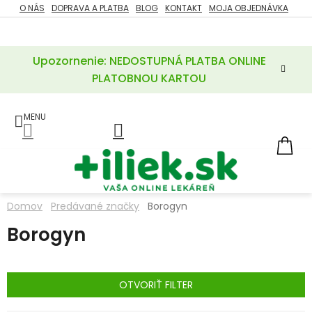
Prejsť
O NÁS
DOPRAVA A PLATBA
BLOG
KONTAKT
MOJA OBJEDNÁVKA
ZĽAVY
na
%
obsah
Upozornenie: NEDOSTUPNÁ PLATBA ONLINE
POTREBY
PRE
PLATOBNOU KARTOU
MATKU
A
DIEŤA
LIEKY
NÁ
KOŠ
VÝŽIVOVÉ
DOPLNKY
Domov
Predávané značky
Borogyn
VITAMÍNY
Borogyn
A
MINERÁLY
KOZMETIKA
OTVORIŤ FILTER