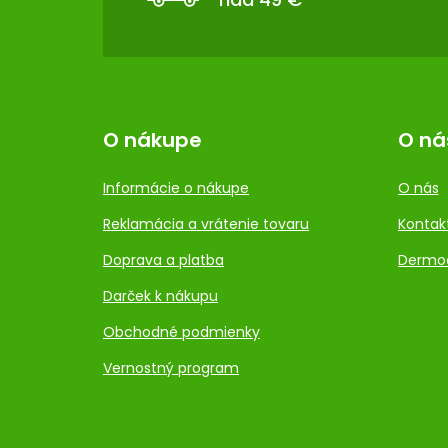
I
E
O nákupe
O ná
Informácie o nákupe
O nás
Reklamácia a vrátenie tovaru
Kontak
Doprava a platba
Dermo
Darček k nákupu
Obchodné podmienky
Vernostný program