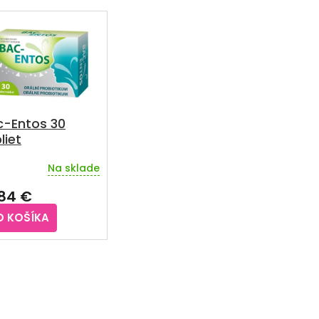
c-Entos 30
liet
Na sklade
,84 €
O KOŠÍKA
O
v
l
á