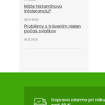
Máte histamínovú
intoleranciu?
28.12.2023
Problémy s trávením nielen
počas sviatkov
19.12.2023
Z
Á
P
Ä
T
Doprava zdarma pri nák
nad 49 €