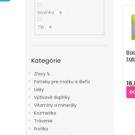
A
E
V
N
N
Ý
Novinka
0
E
I
P
L
E
Tip
0
I
P
S
R
P
O
Ba
R
Preskočiť
tab
D
kategórie
Kategórie
O
U
D
Zľavy %
K
U
Potreby pre matku a dieťa
16
T
K
Lieky
O
D
T
Výživové doplnky
V
O
Vitamíny a minerály
V
Kozmetika
Trávenie
Erotika