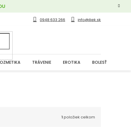
OU
0948 633 266
info@iliek.sk
OZMETIKA
TRÁVENIE
EROTIKA
BOLESŤ
DERM
1
položiek celkom