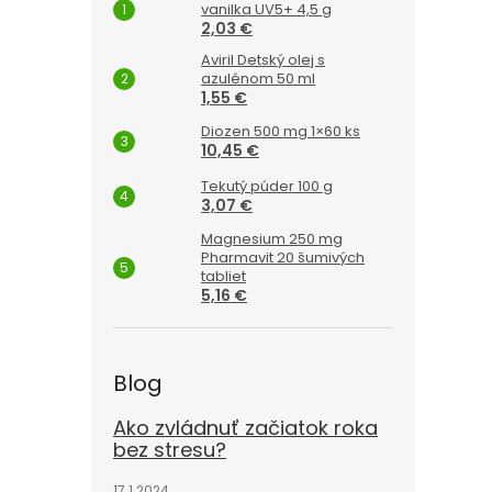
vanilka UV5+ 4,5 g
2,03 €
Aviril Detský olej s
azulénom 50 ml
1,55 €
Diozen 500 mg 1×60 ks
10,45 €
Tekutý púder 100 g
3,07 €
Magnesium 250 mg
Pharmavit 20 šumivých
tabliet
5,16 €
Blog
Ako zvládnuť začiatok roka
bez stresu?
17.1.2024