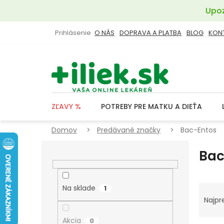
Prejsť
Upoz
na
obsah
Prihlásenie
O NÁS
DOPRAVA A PLATBA
BLOG
KON
ZĽAVY %
POTREBY PRE MATKU A DIEŤA
Domov
Predávané značky
Bac-Entos
B
Bac
O
Č
N
R
Na sklade
1
Ý
A
Najpr
P
D
Akcia
0