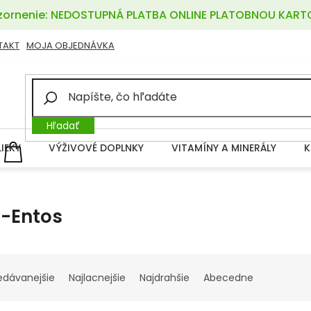
ornenie: NEDOSTUPNÁ PLATBA ONLINE PLATOBNOU KART
TAKT
MOJA OBJEDNÁVKA
Hľadať
LIEKY
VÝŽIVOVÉ DOPLNKY
VITAMÍNY A MINERÁLY
K
NÁKUPNÝ
KOŠÍK
-Entos
edávanejšie
Najlacnejšie
Najdrahšie
Abecedne