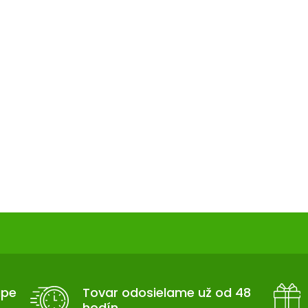
upe
Tovar odosielame už od 48
hodín