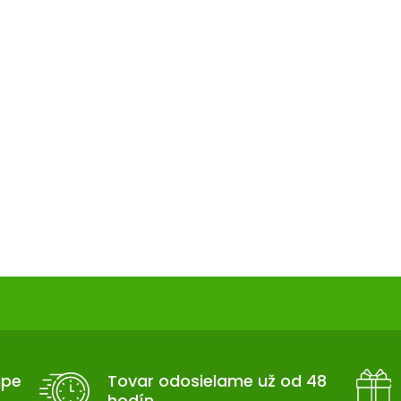
upe
Tovar odosielame už od 48
hodín