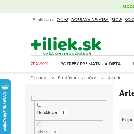
Prejsť
Upoz
na
obsah
Prihlásenie
O NÁS
DOPRAVA A PLATBA
BLOG
KON
ZĽAVY %
POTREBY PRE MATKU A DIEŤA
Domov
Predávané značky
Arterin
B
Art
O
Č
N
R
Na sklade
3
Ý
A
Najpr
P
D
Akcia
0