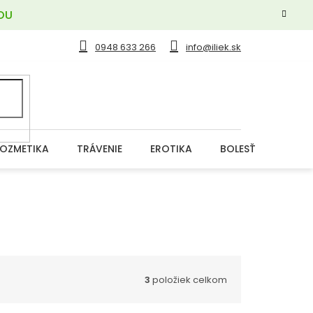
OU
0948 633 266
info@iliek.sk
OZMETIKA
TRÁVENIE
EROTIKA
BOLESŤ
DERM
3
položiek celkom