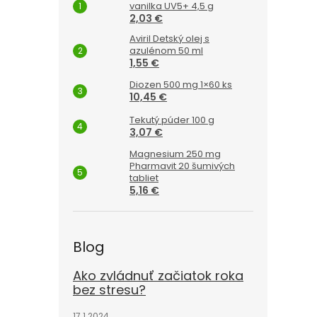
vanilka UV5+ 4,5 g
2,03 €
Aviril Detský olej s
azulénom 50 ml
1,55 €
Diozen 500 mg 1×60 ks
10,45 €
Tekutý púder 100 g
3,07 €
Magnesium 250 mg
Pharmavit 20 šumivých
tabliet
5,16 €
Blog
Ako zvládnuť začiatok roka
bez stresu?
17.1.2024