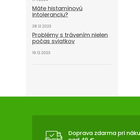
Máte histamínovú
intoleranciu?
28.12.2023
Problémy s trávením nielen
počas sviatkov
19.12.2023
Z
Á
P
Ä
T
Doprava zdarma pri nák
nad 49 €