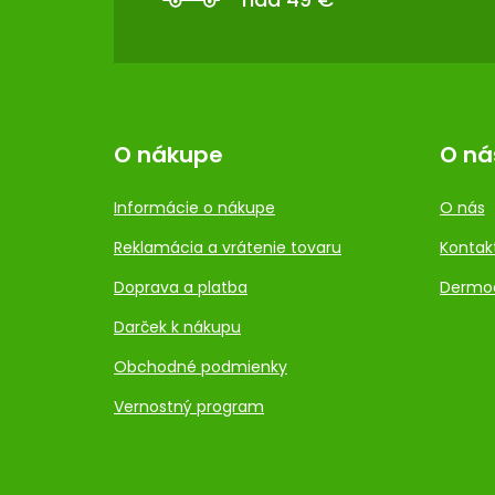
I
E
O nákupe
O ná
Informácie o nákupe
O nás
Reklamácia a vrátenie tovaru
Kontak
Doprava a platba
Dermo
Darček k nákupu
Obchodné podmienky
Vernostný program