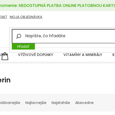
ornenie: NEDOSTUPNÁ PLATBA ONLINE PLATOBNOU KART
TAKT
MOJA OBJEDNÁVKA
Hľadať
LIEKY
VÝŽIVOVÉ DOPLNKY
VITAMÍNY A MINERÁLY
K
NÁKUPNÝ
KOŠÍK
erin
edávanejšie
Najlacnejšie
Najdrahšie
Abecedne