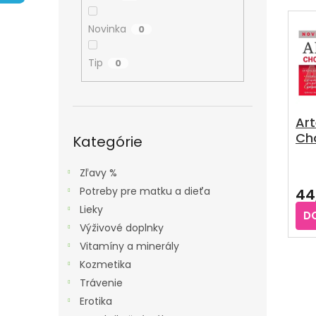
A
E
V
N
N
Ý
Novinka
0
E
I
P
L
E
Tip
0
I
P
S
R
P
O
Art
R
Preskočiť
Cho
D
kategórie
Kategórie
O
tab
U
D
Pri
Zľavy %
K
U
hod
Potreby pre matku a dieťa
44
T
pro
K
je
Lieky
O
D
T
5,0
Výživové doplnky
V
z
O
Vitamíny a minerály
5
V
hvie
Kozmetika
Trávenie
Erotika