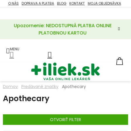
Prejsť
O NÁS
DOPRAVA A PLATBA
BLOG
KONTAKT
MOJA OBJEDNÁVKA
ZĽAVY
na
%
obsah
Upozornenie: NEDOSTUPNÁ PLATBA ONLINE
POTREBY
PRE
PLATOBNOU KARTOU
MATKU
A
DIEŤA
LIEKY
NÁ
KOŠ
VÝŽIVOVÉ
DOPLNKY
Domov
Predávané značky
Apothecary
VITAMÍNY
Apothecary
A
MINERÁLY
KOZMETIKA
OTVORIŤ FILTER