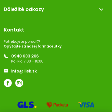
O nás
Dôležité odkazy
Darček k nákupu
Kontakt
Obchodné podmienky
Dermocentrum
Blog
Vernostný program
Kontakt
Rozhodnutie na prevádzku
Registrácia
Potrebujete poradiť?
Opýtajte sa našej farmaceutky
Ponuka pre firmy
0948 633 266
Značky
Po-Pia 7:00 - 16:00
Akcie a zľavy
info@iliek.sk