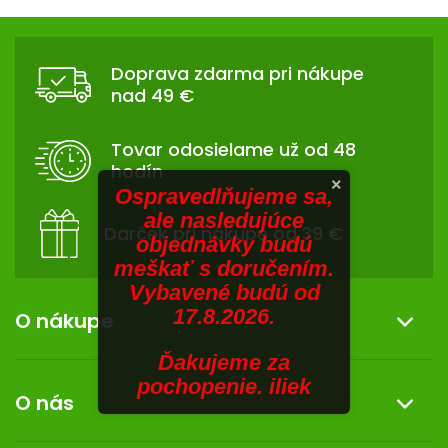
V
hviezdičiek.
v
Z
l
SENIORI
Á
á
Doprava zdarma pri nákupe
d
ZNAČKY
P
nad 49 €
a
Ä
c
Prihlásenie
T
i
Tovar odosielame už od 48
I
e
hodín
p
E
×
Ospravedlňujeme sa,
r
ale nasledujúce
v
Darček pri nákupe od 39 €
objednávky budú
k
meškať s doručením.
y
Vybavené budú od
v
17.8.2026.
ý
O nákupe
p
i
Ďakujeme za
Informácie o nákupe
s
pochopenie. iliek
O nás
u
Reklamácia a vrátenie tovaru
Doprava a platba