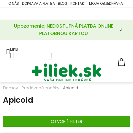
Prejsť
O NÁS
DOPRAVA A PLATBA
BLOG
KONTAKT
MOJA OBJEDNÁVKA
ZĽAVY
na
%
obsah
Upozornenie: NEDOSTUPNÁ PLATBA ONLINE
POTREBY
PRE
PLATOBNOU KARTOU
MATKU
A
DIEŤA
LIEKY
NÁ
KOŠ
VÝŽIVOVÉ
DOPLNKY
Domov
Predávané značky
Apicold
VITAMÍNY
Apicold
A
MINERÁLY
KOZMETIKA
OTVORIŤ FILTER