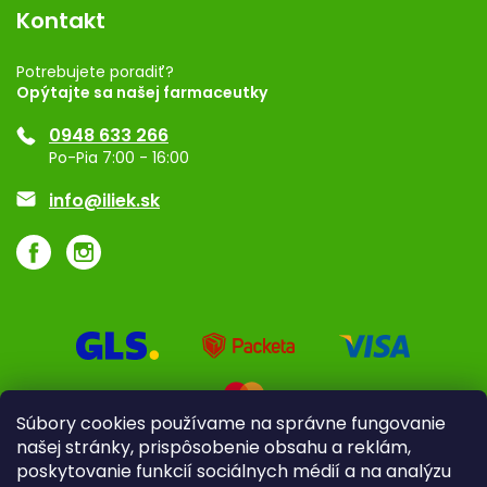
Vernostný program
Kontakt
Rozhodnutie na prevádzku
Registrácia
Potrebujete poradiť?
Opýtajte sa našej farmaceutky
Ponuka pre firmy
0948 633 266
Značky
Po-Pia 7:00 - 16:00
Akcie a zľavy
info@iliek.sk
Súbory cookies používame na správne fungovanie
našej stránky, prispôsobenie obsahu a reklám,
poskytovanie funkcií sociálnych médií a na analýzu