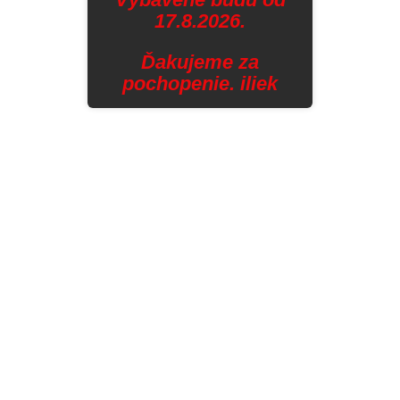
17.8.2026.
Ďakujeme za
pochopenie. iliek