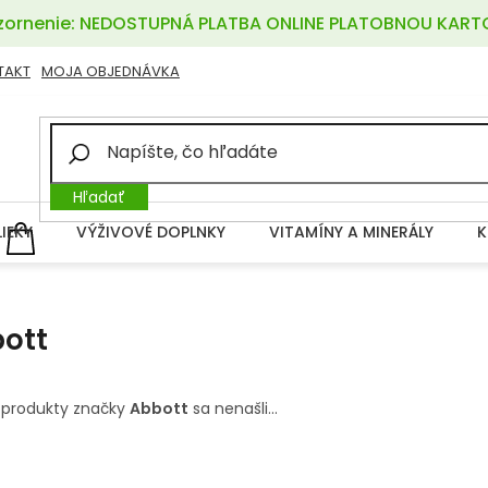
ornenie: NEDOSTUPNÁ PLATBA ONLINE PLATOBNOU KART
TAKT
MOJA OBJEDNÁVKA
Hľadať
LIEKY
VÝŽIVOVÉ DOPLNKY
VITAMÍNY A MINERÁLY
K
NÁKUPNÝ
KOŠÍK
ott
 produkty značky
Abbott
sa nenašli...