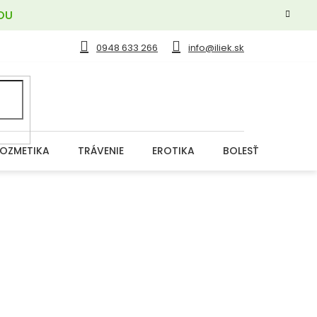
OU
0948 633 266
info@iliek.sk
OZMETIKA
TRÁVENIE
EROTIKA
BOLESŤ
DERM