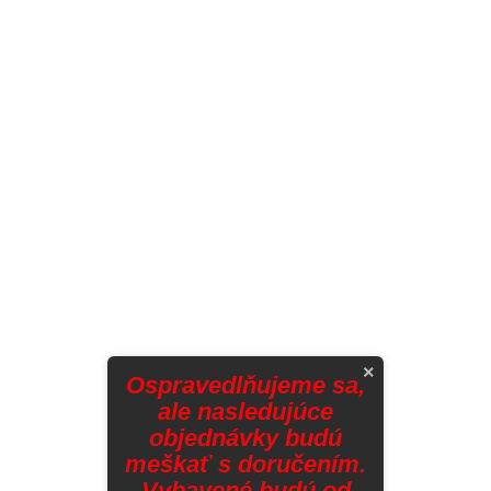
×
Ospravedlňujeme sa,
ale nasledujúce
objednávky budú
meškať s doručením.
Vybavené budú od