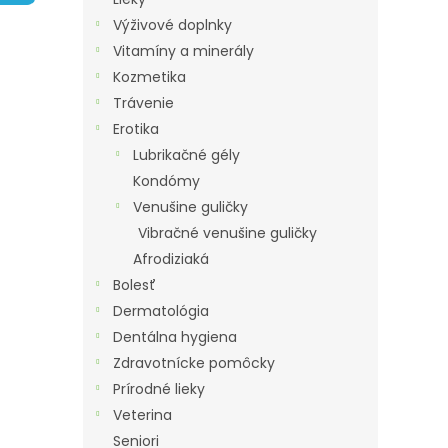
A
Výživové doplnky
N
Vitamíny a minerály
E
Kozmetika
L
Trávenie
Erotika
Lubrikačné gély
Kondómy
Venušine guličky
Vibračné venušine guličky
Afrodiziaká
Bolesť
Dermatológia
Dentálna hygiena
Zdravotnícke pomôcky
Prírodné lieky
Veterina
Seniori