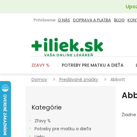
Prejsť
Upoz
na
obsah
Prihlásenie
O NÁS
DOPRAVA A PLATBA
BLOG
KON
ZĽAVY %
POTREBY PRE MATKU A DIEŤA
Domov
Predávané značky
Abbott
B
Abb
O
Preskočiť
Č
kategórie
Kategórie
N
Žiadne
Ý
Zľavy %
P
Potreby pre matku a dieťa
Lieky