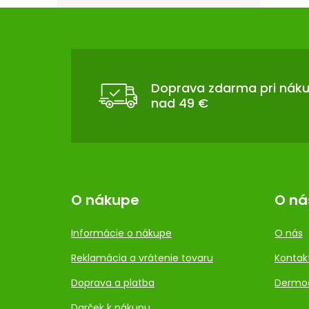
Z
Á
P
Ä
T
Doprava zdarma pri nák
nad 49 €
I
E
O nákupe
O ná
Informácie o nákupe
O nás
Reklamácia a vrátenie tovaru
Kontak
Doprava a platba
Dermo
Darček k nákupu