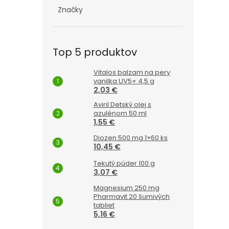
Značky
Top 5 produktov
Vitalos balzam na pery
vanilka UV5+ 4,5 g
2,03 €
Aviril Detský olej s
azulénom 50 ml
1,55 €
Diozen 500 mg 1×60 ks
10,45 €
Tekutý púder 100 g
3,07 €
Magnesium 250 mg
Pharmavit 20 šumivých
tabliet
5,16 €