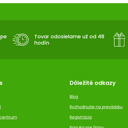
upe
Tovar odosielame už od 48
hodín
s
Dôležité odkazy
Blog
t
Rozhodnutie na prevádzku
centrum
Registrácia
Ponuka pre firmy