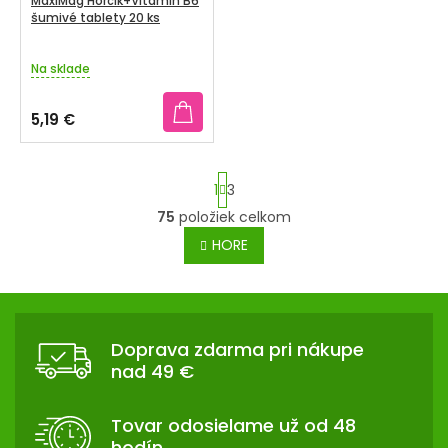
MaxiMag Horčík+Vitamín B6
šumivé tablety 20 ks
Na sklade
5,19 €
S
1
3
t
75
položiek celkom
r
O
á
HORE
v
n
l
k
á
Z
o
d
v
Á
a
a
Doprava zdarma pri nákupe
P
c
n
nad 49 €
i
i
Ä
e
e
T
p
Tovar odosielame už od 48
I
r
hodín