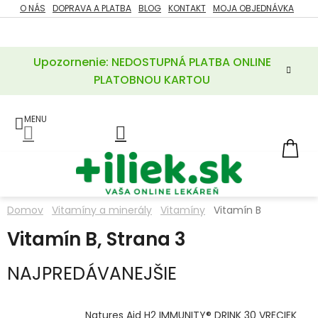
Prejsť
O NÁS
DOPRAVA A PLATBA
BLOG
KONTAKT
MOJA OBJEDNÁVKA
ZĽAVY
na
%
obsah
Upozornenie: NEDOSTUPNÁ PLATBA ONLINE
POTREBY
PRE
PLATOBNOU KARTOU
MATKU
A
DIEŤA
LIEKY
NÁ
KOŠ
VÝŽIVOVÉ
DOPLNKY
Domov
Vitamíny a minerály
Vitamíny
Vitamín B
VITAMÍNY
Vitamín B
, Strana 3
A
MINERÁLY
NAJPREDÁVANEJŠIE
KOZMETIKA
Natures Aid H2 IMMUNITY® DRINK 30 VRECIEK