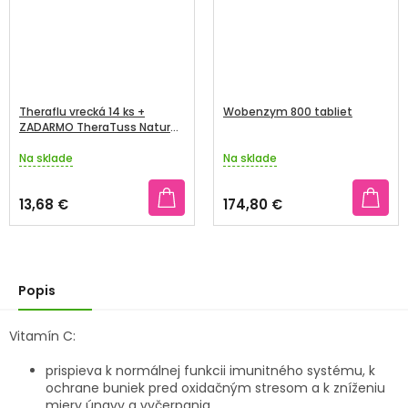
Theraflu vrecká 14 ks +
Wobenzym 800 tabliet
ZADARMO TheraTuss Natural
prírodné pastilky 16 ks
Na sklade
Na sklade
Priemerné
Priemerné
hodnotenie
hodnotenie
produktu
produktu
13,68 €
174,80 €
je
je
5,0
4,3
z
z
5
5
hviezdičiek.
hviezdičiek.
Popis
Vitamín C:
prispieva k normálnej funkcii imunitného systému, k
ochrane buniek pred oxidačným stresom a k zníženiu
miery únavy a vyčerpania