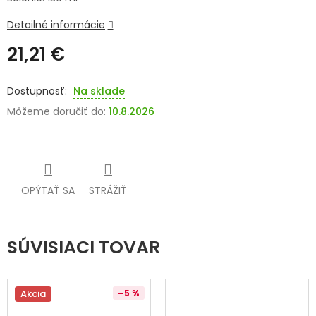
SENIORI
Detailné informácie
21,21 €
ZNAČKY
Jednotková
cena:
Prihlásenie
Na sklade
Môžeme doručiť do:
10.8.2026
OPÝTAŤ SA
STRÁŽIŤ
SÚVISIACI TOVAR
Akcia
–5 %