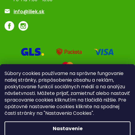
Akcie a zľavy
info@iliek.sk
Súbory cookies používame na správne fungovanie
našej stránky, prispôsobenie obsahu a reklám,
poskytovanie funkcií sociálnych médií a na analýzu
návšetvnosti. Môžete prijať, zamietnuť alebo nastaviť
spracovanie cookies kliknutím na tlačidlá nižšie. Pre
opätovné nastavenie cookies kliknite na spodnej
časti stránky na "Nastavenia Cookies".
Pre firmy
Poradenstvo
Nastavenie
Copyright 2026
iliek.sk
. Všetky práva vyhradené.
Upraviť