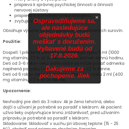
prispieva k správnej psychickej činnosti a činnosti
nervovej sústavy
prispieva k normálnej tvorbe kolagénu
×
Ospravedlňujeme sa,
zvyčuje vstrebávanie železa
ale nasledujúce
Obsahuje výlučne zložky z geneticky neupravených surovín.
objednávky budú
meškať s doručením.
Použitie:
Vybavené budú od
Dospelí: 1 priložená odmerka naplnená po rysku 5 ml (1000
17.8.2026.
mg vitamínu C) 1x až 2x denne, v ktorúkoľvek dennú hodinu.
Deti od 3-6 rokov veku: krátkodobo sa môže podať odmerka
Ďakujeme za
naplnená po rysku 1 ml (200mg vitamínu C) 1x denne.
Deti od 6 rokov veku: odmerka naplnená po rysku 2 ml (400
pochopenie. iliek
mg vitamínu C) 1x až 2x denne.
Upozornenie:
Nevhodný pre deti do 3 rokov. Ak je žena tehotná, alebo
dojčí o užívaní je potrebné sa poradiť s lekárom. Ak pacient
užíva lieky ovplyvňujúce krvnú zrážanlivosť, pred užívaním
prípravku je potrebné sa poradiť s lekárom.
Skladovanie: Skladovať v suchu pri izbovej teplote (15 - 25
°C), chrániť pred priamym slnečným žiarením.