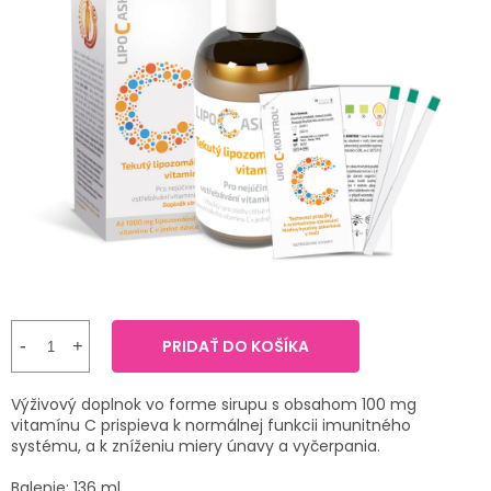
TRÁVENIE
produktu
je
5,0
EROTIKA
z
5
hviezdičiek.
BOLESŤ
DERMATOLÓGIA
DENTÁLNA
HYGIENA
ZDRAVOTNÍCKE
POMÔCKY
PRIDAŤ DO KOŠÍKA
PRÍRODNÉ
Výživový doplnok vo forme sirupu s obsahom 100 mg
LIEKY
vitamínu C prispieva k normálnej funkcii imunitného
systému, a k zníženiu miery únavy a vyčerpania.
VETERINA
Balenie: 136 ml