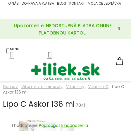
Prejsť
O NÁS
DOPRAVA A PLATBA
BLOG
KONTAKT
MOJA OBJEDNÁVKA
ZĽAVY
na
%
obsah
Upozornenie: NEDOSTUPNÁ PLATBA ONLINE
POTREBY
PRE
PLATOBNOU KARTOU
MATKU
A
DIEŤA
LIEKY
NÁ
KOŠ
VÝŽIVOVÉ
DOPLNKY
Domov
Vitamíny a minerály
Vitamíny
Vitamín C
Lipo C
Askor 136 ml
VITAMÍNY
A
MINERÁLY
Lipo C Askor 136 ml
7041
KOZMETIKA
Priemerné
1 hodnotenie
Podrobnosti hodnotenia
hodnotenie