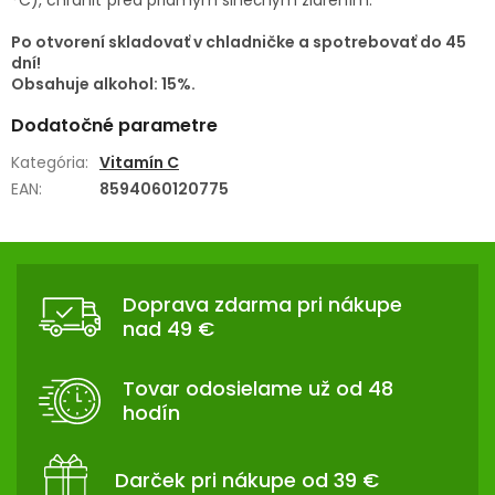
Po otvorení skladovať v chladničke a spotrebovať do 45
dní!
Obsahuje alkohol: 15%.
Dodatočné parametre
Kategória
:
Vitamín C
EAN
:
8594060120775
Z
Á
Doprava zdarma pri nákupe
P
nad 49 €
Ä
T
Tovar odosielame už od 48
I
hodín
E
Darček pri nákupe od 39 €