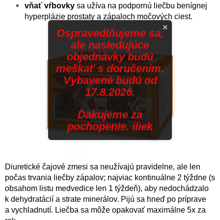
vňať vŕbovky
sa užíva na podpornú liečbu benígnej
hyperplázie prostaty a zápaloch močových ciest.
×
Ospravedlňujeme sa,
ale nasledujúce
objednávky budú
meškať s doručením.
Vybavené budú od
17.8.2026.
Ďakujeme za
pochopenie. iliek
Diuretické čajové zmesi sa neužívajú pravidelne, ale len
počas trvania liečby zápalov; najviac kontinuálne 2 týždne (s
obsahom listu medvedice len 1 týždeň), aby nedochádzalo
k dehydratácií a strate minerálov. Pijú sa hneď po príprave
a vychladnutí. Liečba sa môže opakovať maximálne 5x za