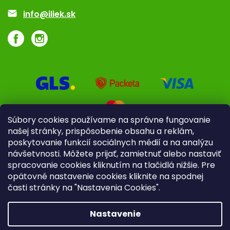
Akcie a zľavy
info@iliek.sk
Súbory cookies používame na správne fungovanie
našej stránky, prispôsobenie obsahu a reklám,
poskytovanie funkcií sociálnych médií a na analýzu
návšetvnosti. Môžete prijať, zamietnuť alebo nastaviť
spracovanie cookies kliknutím na tlačidlá nižšie. Pre
opätovné nastavenie cookies kliknite na spodnej
časti stránky na "Nastavenia Cookies".
Pre firmy
Poradenstvo
Nastavenie
Copyright 2026
iliek.sk
. Všetky práva vyhradené.
Upraviť
nastavenie cookies