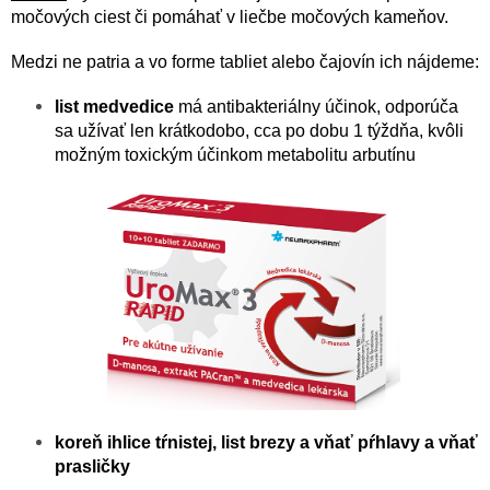
močových ciest či pomáhať v liečbe močových kameňov.
Medzi ne patria a vo forme tabliet alebo čajovín ich nájdeme:
list medvedice
má antibakteriálny účinok, odporúča
sa užívať len krátkodobo, cca po dobu 1 týždňa, kvôli
možným toxickým účinkom metabolitu arbutínu
koreň ihlice tŕnistej, list brezy a vňať pŕhlavy a vňať
prasličky