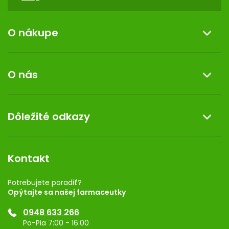
O nákupe
Informácie o nákupe
O nás
Reklamácia a vrátenie tovaru
Doprava a platba
O nás
Dôležité odkazy
Darček k nákupu
Kontakt
Obchodné podmienky
Dermocentrum
Blog
Vernostný program
Kontakt
Rozhodnutie na prevádzku
Registrácia
Potrebujete poradiť?
Opýtajte sa našej farmaceutky
Ponuka pre firmy
0948 633 266
Značky
Po-Pia 7:00 - 16:00