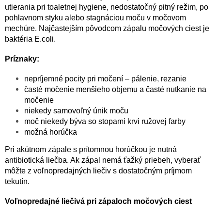
TRÁVENIE
utierania pri toaletnej hygiene, nedostatočný pitný režim, po
pohlavnom styku alebo stagnáciou moču v močovom
mechúre. Najčastejším pôvodcom zápalu močových ciest je
EROTIKA
baktéria E.coli.
BOLESŤ
Príznaky:
nepríjemné pocity pri močení – pálenie, rezanie
DERMATOLÓGIA
časté močenie menšieho objemu a časté nutkanie na
močenie
DENTÁLNA
niekedy samovoľný únik moču
HYGIENA
moč niekedy býva so stopami krvi ružovej farby
možná horúčka
ZDRAVOTNÍCKE
POMÔCKY
Pri akútnom zápale s prítomnou horúčkou je nutná
antibiotická liečba. Ak zápal nemá ťažký priebeh, vyberať
môžte z voľnopredajných liečiv s dostatočným príjmom
PRÍRODNÉ
LIEKY
tekutín.
Voľnopredajné liečivá pri zápaloch močových ciest
VETERINA