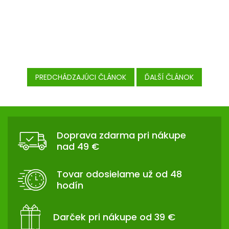
PREDCHÁDZAJÚCI ČLÁNOK
ĎALŠÍ ČLÁNOK
Z
Á
P
Doprava zdarma pri nákupe
nad 49 €
Ä
T
I
Tovar odosielame už od 48
E
hodín
Darček pri nákupe od 39 €