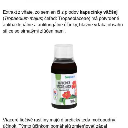
Extrakt z vňate, zo semien či z plodov
kapucínky väčšej
(
Tropaeolum majus
; čeľaď: Tropaeolaceae) má potvrdené
antibakteriálne a antifungálne účinky, hlavne vďaka obsahu
silice so sírnatými zlúčeninami.
Viaceré liečivé rastliny majú diuretický teda
močopudný
účinok.
Týmto účinkom pomáhajú zmierňovať zápal