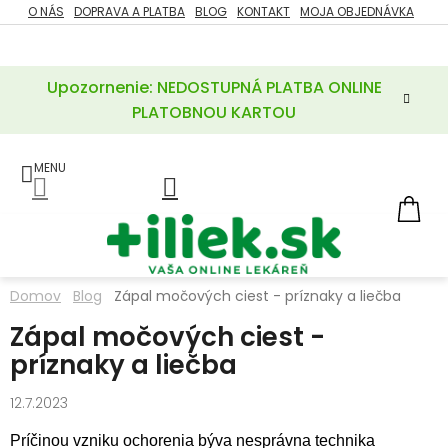
Prejsť
O NÁS
DOPRAVA A PLATBA
BLOG
KONTAKT
MOJA OBJEDNÁVKA
ZĽAVY
na
%
obsah
Upozornenie: NEDOSTUPNÁ PLATBA ONLINE
POTREBY
PRE
PLATOBNOU KARTOU
MATKU
A
DIEŤA
LIEKY
NÁ
KOŠ
VÝŽIVOVÉ
DOPLNKY
Domov
Blog
Zápal močových ciest - príznaky a liečba
VITAMÍNY
Zápal močových ciest -
A
MINERÁLY
príznaky a liečba
KOZMETIKA
12.7.2023
Príčinou vzniku ochorenia býva nesprávna technika