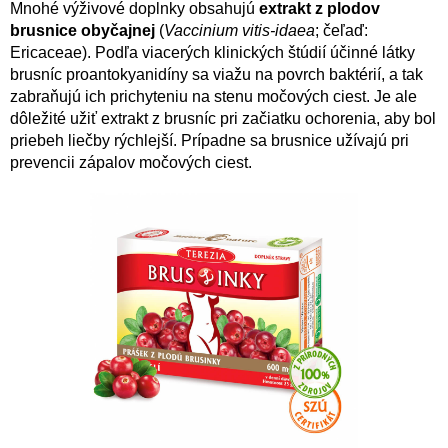
Mnohé výživové doplnky obsahujú
extrakt z plodov
brusnice obyčajnej
(
Vaccinium vitis-idaea
; čeľaď:
SENIORI
Ericaceae). Podľa viacerých klinických štúdií účinné látky
ZNAČKY
brusníc proantokyanidíny sa viažu na povrch baktérií, a tak
zabraňujú ich prichyteniu na stenu močových ciest. Je ale
dôležité užiť extrakt z brusníc pri začiatku ochorenia, aby bol
Prihlásenie
priebeh liečby rýchlejší. Prípadne sa brusnice užívajú pri
prevencii zápalov močových ciest.