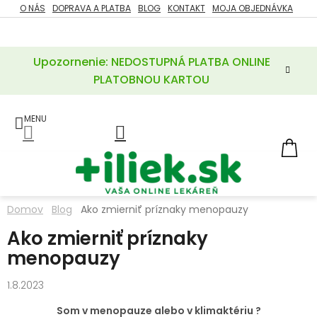
Prejsť
O NÁS
DOPRAVA A PLATBA
BLOG
KONTAKT
MOJA OBJEDNÁVKA
ZĽAVY
na
%
obsah
Upozornenie: NEDOSTUPNÁ PLATBA ONLINE
POTREBY
PRE
PLATOBNOU KARTOU
MATKU
A
DIEŤA
LIEKY
NÁ
KOŠ
VÝŽIVOVÉ
DOPLNKY
Domov
Blog
Ako zmierniť príznaky menopauzy
VITAMÍNY
Ako zmierniť príznaky
A
MINERÁLY
menopauzy
KOZMETIKA
1.8.2023
Som v menopauze alebo v klimaktériu ?