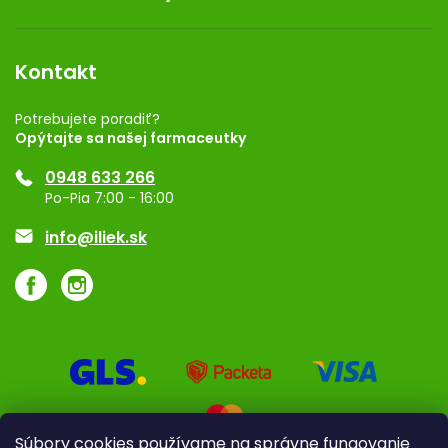
Obchodné podmienky
Dermocentrum
Blog
Vernostný program
Kontakt
Rozhodnutie na prevádzku
Registrácia
Potrebujete poradiť?
Opýtajte sa našej farmaceutky
Ponuka pre firmy
0948 633 266
Značky
Po-Pia 7:00 - 16:00
Akcie a zľavy
info@iliek.sk
Súbory cookies používame na správne fungovanie