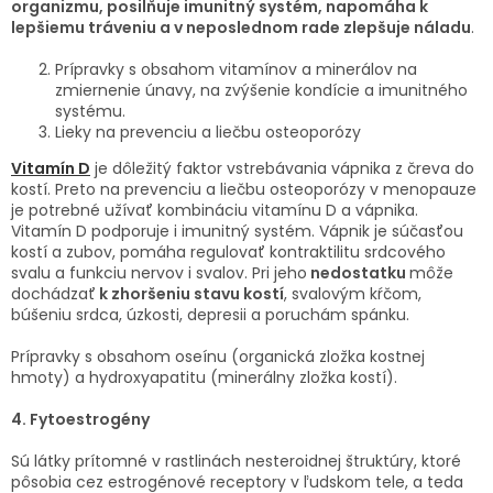
organizmu, posilňuje imunitný systém, napomáha k
lepšiemu tráveniu a v neposlednom rade zlepšuje náladu
.
Prípravky s obsahom vitamínov a minerálov na
zmiernenie únavy, na zvýšenie kondície a imunitného
systému.
Lieky na prevenciu a liečbu osteoporózy
Vitamín D
je dôležitý faktor vstrebávania vápnika z čreva do
kostí. Preto na prevenciu a liečbu osteoporózy v menopauze
je potrebné užívať kombináciu vitamínu D a vápnika.
Vitamín D podporuje i imunitný systém. Vápnik je súčasťou
kostí a zubov, pomáha regulovať kontraktilitu srdcového
svalu a funkciu nervov i svalov. Pri jeho
nedostatku
môže
dochádzať
k zhoršeniu stavu kostí
, svalovým kŕčom,
búšeniu srdca, úzkosti, depresii a poruchám spánku.
Prípravky s obsahom oseínu (organická zložka kostnej
hmoty) a hydroxyapatitu (minerálny zložka kostí).
4. Fytoestrogény
Sú látky prítomné v rastlinách nesteroidnej štruktúry, ktoré
pôsobia cez estrogénové receptory v ľudskom tele, a teda