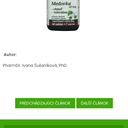
Autor:
PharmDr. Ivana Šušaníková, PhD.
PREDCHÁDZAJÚCI ČLÁNOK
ĎALŠÍ ČLÁNOK
Z