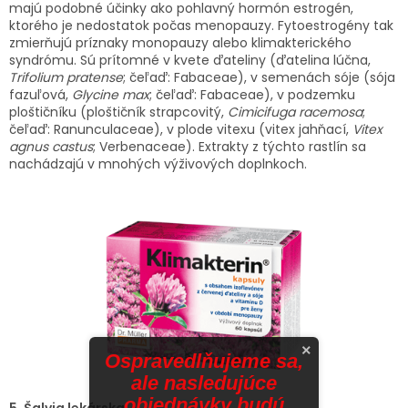
majú podobné účinky ako pohlavný hormón estrogén,
ktorého je nedostatok počas menopauzy. Fytoestrogény tak
zmierňujú príznaky monopauzy alebo klimakterického
syndrómu. Sú prítomné v kvete ďateliny (ďatelina lúčna,
Trifolium pratense
; čeľaď: Fabaceae), v semenách sóje (sója
fazuľová,
Glycine max
; čeľaď: Fabaceae), v podzemku
ploštičníku (ploštičník strapcovitý,
Cimicifuga racemosa
;
čeľaď: Ranunculaceae), v plode vitexu (vitex jahňací,
Vitex
agnus castus
; Verbenaceae). Extrakty z týchto rastlín sa
nachádzajú v mnohých výživových doplnkoch.
×
Ospravedlňujeme sa,
ale nasledujúce
objednávky budú
5. Šalvia lekárska