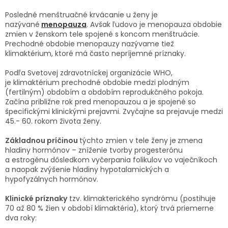
TRÁVENIE
Posledné menštruačné krvácanie u ženy je
nazývané
menopauza
. Avšak ľudovo je menopauza obdobie
EROTIKA
zmien v ženskom tele spojené s koncom menštruácie.
Prechodné obdobie menopauzy nazývame tiež
klimaktérium, ktoré má často nepríjemné príznaky.
BOLESŤ
Podľa Svetovej zdravotníckej organizácie WHO,
je klimaktérium prechodné obdobie medzi plodným
DERMATOLÓGIA
(fertilným) obdobím a obdobím reprodukčného pokoja.
Začína približne rok pred menopauzou a je spojené so
špecifickými klinickými prejavmi. Zvyčajne sa prejavuje medzi
DENTÁLNA
HYGIENA
45.- 60. rokom života ženy.
Základnou príčinou
týchto zmien v tele ženy je
zmena
ZDRAVOTNÍCKE
hladiny hormónov – zníženie tvorby progesterónu
POMÔCKY
a estrogénu dôsledkom vyčerpania folikulov vo vaječníkoch
a naopak zvýšenie hladiny hypotalamických a
hypofyzálnych hormónov.
PRÍRODNÉ
LIEKY
Klinické príznaky
tzv. klimakterického syndrómu (postihuje
70 až 80 % žien v období klimaktéria), ktorý trvá priemerne
VETERINA
dva roky: