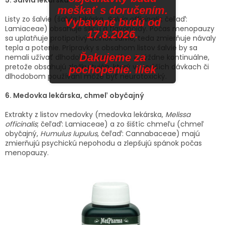
meškať s doručením.
Listy zo šalvie (šalvia lekárka,
Salvia officinalis
; čeľaď:
Vybavené budú od
Lamiaceae) obsahuje silicu a flavonoidy. Počas menopauzy
17.8.2026.
sa uplatňuje protipotivý účinok šalvie, teda zmierňuje návaly
tepla a potenie. Prípravky s obsahom listov šalvie by sa
Ďakujeme za
nemali užívať dlhodobo, maximálne 4 týždne kontinuálne,
pretože obsahujú zložku tujón, ktorý vo vyšších dávkach či
pochopenie. iliek
dlhodobom používaní môže byť neurotoxický.
6. Medovka lekárska, chmeľ obyčajný
Extrakty z listov medovky (medovka lekárska,
Melissa
officinalis
; čeľaď: Lamiaceae) a zo šištíc chmeľu (chmeľ
obyčajný,
Humulus lupulus
, čeľaď: Cannabaceae) majú
zmierňujú psychickú nepohodu a zlepšujú spánok počas
menopauzy.