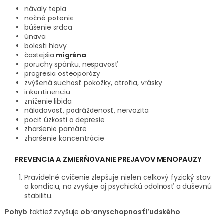
návaly tepla
SENIORI
nočné potenie
búšenie srdca
ZNAČKY
únava
bolesti hlavy
častejšia
migréna
Prihlásenie
poruchy spánku, nespavosť
progresia osteoporózy
zvýšená suchosť pokožky, atrofia, vrásky
inkontinencia
zníženie libida
náladovosť, podráždenosť, nervozita
pocit úzkosti a depresie
zhoršenie pamäte
zhoršenie koncentrácie
PREVENCIA A ZMIERŇOVANIE PREJAVOV MENOPAUZY
Pravidelné cvičenie zlepšuje nielen celkový fyzický stav
a kondíciu, no zvyšuje aj psychickú odolnosť a duševnú
stabilitu.
Pohyb
taktiež zvyšuje
obranyschopnosť ľudského