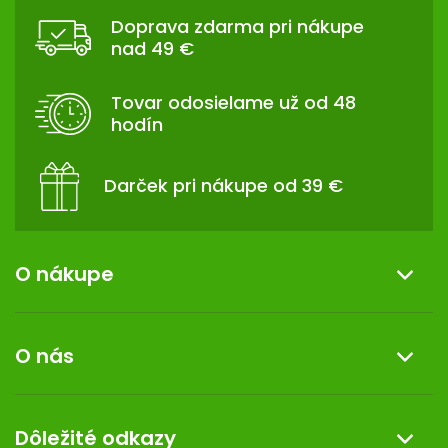
Á
P
Doprava zdarma pri nákupe
nad 49 €
Ä
T
I
Tovar odosielame už od 48
E
hodín
Darček pri nákupe od 39 €
O nákupe
Informácie o nákupe
O nás
Reklamácia a vrátenie tovaru
Doprava a platba
O nás
Dôležité odkazy
Darček k nákupu
Kontakt