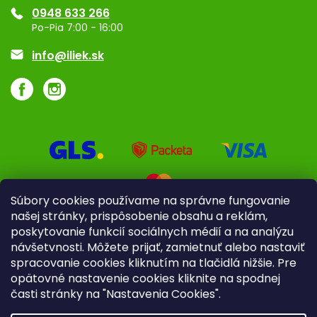
0948 633 266
Značky
Po-Pia 7:00 - 16:00
Akcie a zľavy
info@iliek.sk
Súbory cookies používame na správne fungovanie
našej stránky, prispôsobenie obsahu a reklám,
poskytovanie funkcií sociálnych médií a na analýzu
návšetvnosti. Môžete prijať, zamietnuť alebo nastaviť
spracovanie cookies kliknutím na tlačidlá nižšie. Pre
opätovné nastavenie cookies kliknite na spodnej
časti stránky na "Nastavenia Cookies".
Pre firmy
Poradenstvo