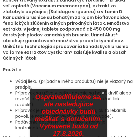
veľkoplodá (Vaccinium macrocarpon), extrakt zo
zlatobyle obyčajnej (Solidago virgaurea) a vitamín D.
Kanadské brusnice sú bohatým zdrojom bioflavonoidov,
fenolických zlúčenín a iných prírodných látok. Množstvo
extraktu v jednej tablete zodpovedá až 450 000 mg
čerstvých plodov kanadských brusníc. Urinal Akut®
obsahuje garantované množstvo proantokyanidínov.
Unikátna technológia spracovania kanadských brusníc
vo forme extraktov CystiCran® zaisťuje kvalitu a obsah
účinných látok.
Použitie
Výdaj lieku (prípadne iného produktu) nie je viazaný na
predpis.
Prípravok sa užíva v celku, nesmie sa hrýzť, drviť alebo
×
Ospravedlňujeme sa,
rozpúšťať (pokiaľ to lekárnik povolí, je možné liek
ale nasledujúce
rozdeliť).
Prípravok je potrebné zapiť (v prípade, ak to lekárnik
objednávky budú
povolí, je možné prípravok rozpustiť vo vode).
meškať s doručením.
Podávanie deťom mladším ako 12 rokov je
Vybavené budú od
kontraindikované.
17.8.2026.