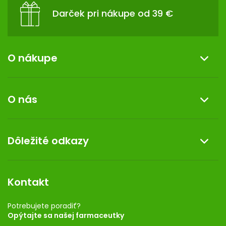
Darček pri nákupe od 39 €
O nákupe
Informácie o nákupe
O nás
Reklamácia a vrátenie tovaru
Doprava a platba
O nás
Dôležité odkazy
Darček k nákupu
Kontakt
Obchodné podmienky
Dermocentrum
Blog
Vernostný program
Kontakt
Rozhodnutie na prevádzku
Registrácia
Potrebujete poradiť?
Opýtajte sa našej farmaceutky
Ponuka pre firmy