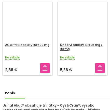
ACYLPYRIN tablety 10x500 mg
Kinedryl tablety 10 x 25 mg /
30 mg
Na sklade
Na sklade
Priemerné
Priemerné
hodnotenie
hodnotenie
produktu
produktu
2,88 €
5,36 €
je
je
3,3
5,0
z
z
5
5
hviezdičiek.
hviezdičiek.
Popis
Urinal Akut® obsahuje tri látky - CystiCran®, vysoko
koncentrovaný extrakt z kanadských brusníc – kľukva