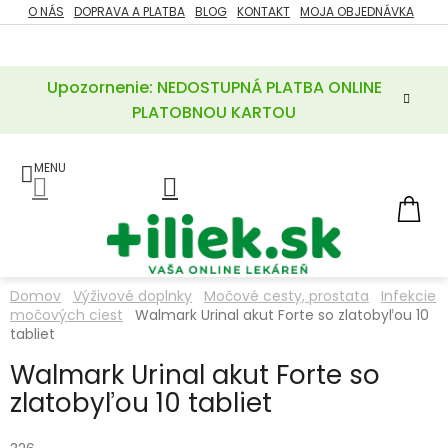
Prejsť
O NÁS
DOPRAVA A PLATBA
BLOG
KONTAKT
MOJA OBJEDNÁVKA
ZĽAVY
na
%
obsah
Upozornenie: NEDOSTUPNÁ PLATBA ONLINE
POTREBY
PRE
PLATOBNOU KARTOU
MATKU
A
DIEŤA
LIEKY
NÁ
KOŠ
VÝŽIVOVÉ
DOPLNKY
Domov
Výživové doplnky
Močové cesty, prostata
Infekcie
močových ciest
Walmark Urinal akut Forte so zlatobyľou 10
VITAMÍNY
A
tabliet
MINERÁLY
Walmark Urinal akut Forte so
zlatobyľou 10 tabliet
KOZMETIKA