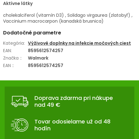
Aktívne látky
cholekalciferol (vitamín D3) , Solidago virgaurea (zlatobyľ) ,
Vaccinium macrocarpon (kanadská brusnica)
Dodatočné parametre
Kategória
:
Výživové doplnky na infekcie močových ciest
EAN
:
8595612574257
Značka :
:
Walmark
EAN :
:
8595612574257
Z
Á
Doprava zdarma pri nákupe
P
nad 49 €
Ä
T
Tovar odosielame už od 48
I
hodín
E