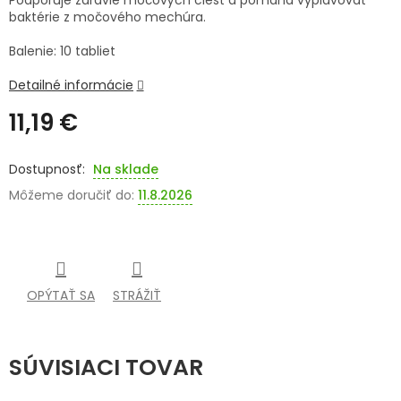
Podporuje zdravie močových ciest a pomáha vyplavovať
baktérie z močového mechúra.
SENIORI
Balenie: 10 tabliet
ZNAČKY
Detailné informácie
Prihlásenie
11,19 €
Jednotková
cena:
Na sklade
Môžeme doručiť do:
11.8.2026
OPÝTAŤ SA
STRÁŽIŤ
SÚVISIACI TOVAR