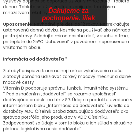
Výživový doplnok sa odporúča užívať v množtstve 1 tableta
denne. Tableta sa užije vcelku a zapije dostatočným
Ďakujeme za
množstvom tekutiny.
pochopenie. iliek
Upozornenie
: Nevhodné pre deti do 12 rokov. Neprekračujte
ustanovenú dennú dávku. Nesmie sa používať ako náhrada
pestrej stravy. Skladujte mimo dosahu detí, v suchu a tme,
pri teplote do 25°C. Uchovávať v pôvodnom neporušenom
vnútornom obale.
Informácia od dodávateľa *
Zlatobyľ prispieva k normálnej funkcii vylučovania moču
Zlatobyľ pomáha udržiavať zdravý močový mechúr a dolné
močové cesty
Vitamín D podporuje správnu funkciu imunitného systému
* Pod označením „dodávateľ" sa rozumie spoločnosť
dodávajúca produkt na trh v SR. Údaje o produkte uvedené v
informačnom bloku „Informácia od dodávateľa" uviedla do
databázy ADC Číselník osoba zastupujúca dodávateľa ako
správca portfólia jeho produktov v ADC Číselníku.
Zodpovednosť za údaje v tomto bloku a ich súlad s aktuálne
platnou legislatívou nesie dodávateľ.