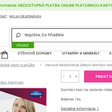
ornenie: NEDOSTUPNÁ PLATBA ONLINE PLATOBNOU KART
TAKT
MOJA OBJEDNÁVKA
Hľadať
LIEKY
VÝŽIVOVÉ DOPLNKY
VITAMÍNY A MINERÁLY
K
NÁKUPNÝ
KOŠÍK
tické testy a prúžky
Veroval Nedostatok železa domáci tes
PRIDAŤ 
čka:
Hartman
Domáci test na zistenie nízkej
Balenie: 1 ks
Detailné informácie