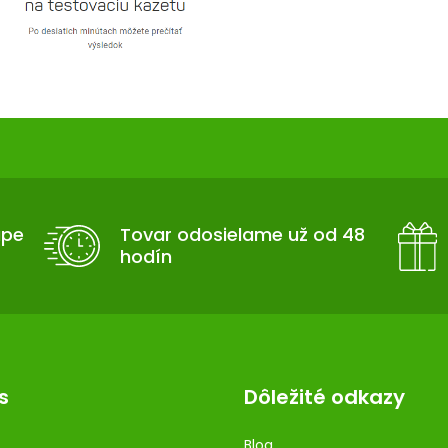
upe
Tovar odosielame už od 48
hodín
s
Dôležité odkazy
Blog