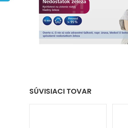
hviezdičiek.
SÚVISIACI TOVAR