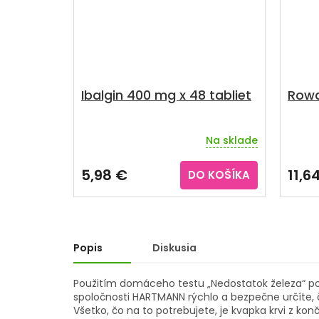
Ibalgin 400 mg x 48 tabliet
Rowa
Na sklade
Priemerné
Priem
hodnotenie
hodno
produktu
produ
5,98 €
11,6
DO KOŠÍKA
je
je
4,3
5,0
z
z
5
5
hviezdičiek.
hviezd
Popis
Diskusia
Použitím domáceho testu „Nedostatok železa“ p
spoločnosti HARTMANN rýchlo a bezpečne určíte, 
Všetko, čo na to potrebujete, je kvapka krvi z ko