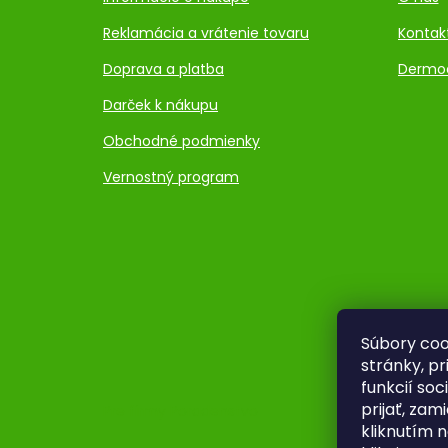
Reklamácia a vrátenie tovaru
Kontak
Doprava a platba
Dermo
Darček k nákupu
Obchodné podmienky
Vernostný program
Súbory coo
stránky, p
funkcií so
prijať, zam
Pre firmy
Poradenstvo
kliknutím n