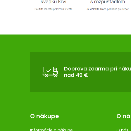
Z
Á
P
Ä
T
Doprava zdarma pri nák
nad 49 €
I
E
O nákupe
O ná
Informácie o nákupe
O nás