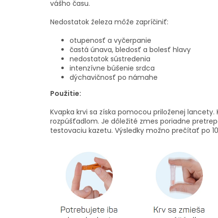
vášho času.
Nedostatok železa môže zapríčiniť:
otupenosť a vyčerpanie
častá únava, bledosť a bolesť hlavy
nedostatok sústredenia
intenzívne búšenie srdca
dýchavičnosť po námahe
Použitie:
Kvapka krvi sa získa pomocou priloženej lancety. 
rozpúšťadlom. Je dôležité zmes poriadne pretre
testovaciu kazetu. Výsledky možno prečítať po 1