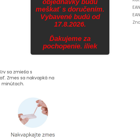
objednávky budú
EA
meškať s doručením.
EAN
Vybavené budú od
Zna
17.8.2026.
Ďakujeme za
pochopenie. iliek
Krv sa zmieša s
pať. Zmes sa nakvapká na
0 minútach.