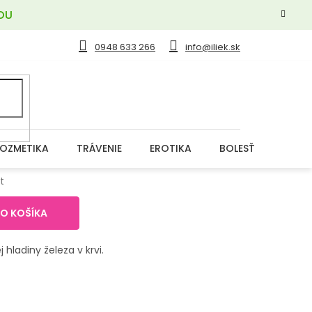
OU
0948 633 266
info@iliek.sk
OZMETIKA
TRÁVENIE
EROTIKA
BOLESŤ
DERM
t
DO KOŠÍKA
 hladiny železa v krvi.