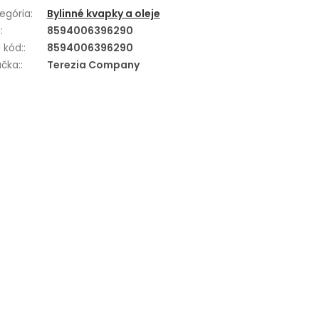
egória
:
Bylinné kvapky a oleje
N
:
8594006396290
 kód:
:
8594006396290
čka:
:
Terezia Company