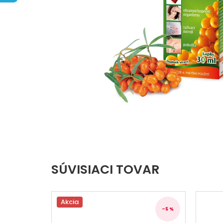
5
hviezdičiek.
SÚVISIACI TOVAR
Akcia
–5 %