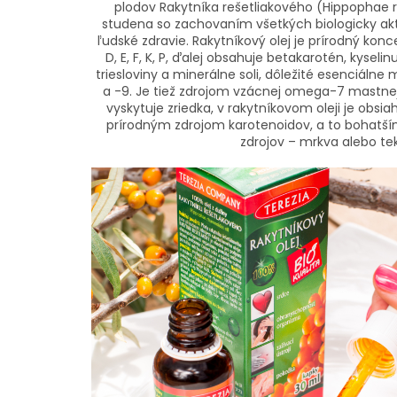
plodov Rakytníka rešetliakového (Hippophae 
studena so zachovaním všetkých biologicky akt
ľudské zdravie. Rakytníkový olej je prírodný konce
D, E, F, K, P, ďalej obsahuje betakarotén, kyselin
triesloviny a minerálne soli, dôležité esenciáln
a -9. Je tiež zdrojom vzácnej omega-7 mastnej k
vyskytuje zriedka, v rakytníkovom oleji je obsi
prírodným zdrojom karotenoidov, a to bohatší
zdrojov – mrkva alebo tek