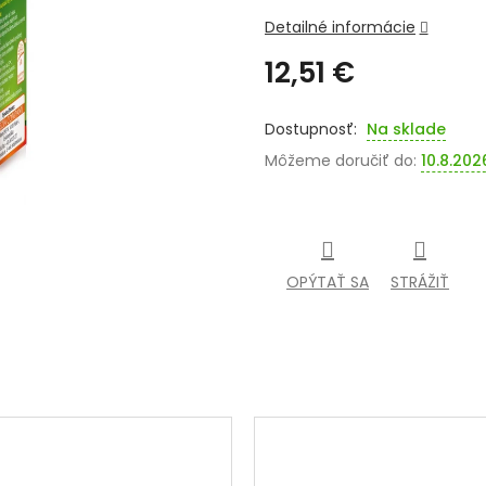
Detailné informácie
12,51 €
Jednotková
cena:
Na sklade
Môžeme doručiť do:
10.8.202
OPÝTAŤ SA
STRÁŽIŤ