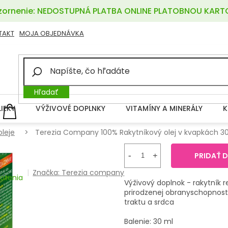
ornenie: NEDOSTUPNÁ PLATBA ONLINE PLATOBNOU KART
TAKT
MOJA OBJEDNÁVKA
Hľadať
LIEKY
VÝŽIVOVÉ DOPLNKY
VITAMÍNY A MINERÁLY
K
NÁKUPNÝ
KOŠÍK
oleje
Terezia Company 100% Rakytníkový olej v kvapkách 3
PRIDAŤ 
Značka:
Terezia company
otenia
Výživový doplnok - rakytník re
prirodzenej obranyschopnost
traktu a srdca
Balenie: 30 ml