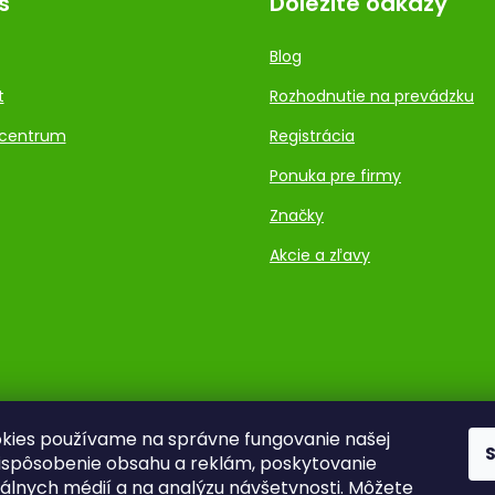
s
Dôležité odkazy
Blog
t
Rozhodnutie na prevádzku
centrum
Registrácia
Ponuka pre firmy
Značky
Akcie a zľavy
kies používame na správne fungovanie našej
rispôsobenie obsahu a reklám, poskytovanie
ciálnych médií a na analýzu návšetvnosti. Môžete