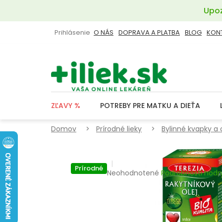
Prejsť
Upoz
na
obsah
Prihlásenie
O NÁS
DOPRAVA A PLATBA
BLOG
KON
ZĽAVY %
POTREBY PRE MATKU A DIEŤA
Domov
Prírodné lieky
Bylinné kvapky a 
Prírodné
Priemerné
Neohodnotené
Podrobnosti hodn
hodnotenie
produktu
je
0,0
z