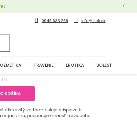
OU
0948 633 266
info@iliek.sk
OZMETIKA
TRÁVENIE
EROTIKA
BOLESŤ
DERM
0 ml
DO KOŠÍKA
šetliakovitý vo forme oleja prispieva k
i organizmu, podporuje činnosť tráviaceho