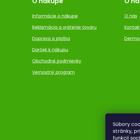
O nákupe
O ná
Informácie o nákupe
O nás
Reklamácia a vrátenie tovaru
Kontak
Doprava a platba
Dermo
Darček k nákupu
Obchodné podmienky
Vernostný program
Súbory coo
stránky, p
funkcií so