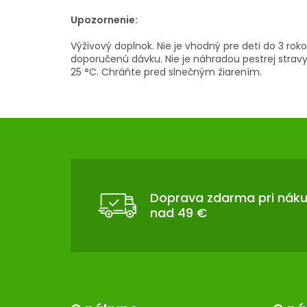
Upozornenie:
Výživový doplnok. Nie je vhodný pre deti do 3 rok
doporučenú dávku. Nie je náhradou pestrej stravy
25 °C. Chráňte pred slnečným žiarením.
Z
Á
P
Ä
T
Doprava zdarma pri nák
nad 49 €
I
E