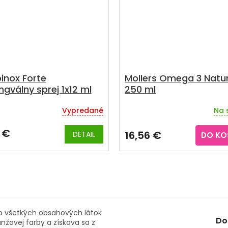
inox Forte
Mollers Omega 3 Natur
ngválny sprej 1x12 ml
250 ml
Vypredané
Na 
erné
Priemerné
tenie
hodnotenie
ktu
produktu
 €
16,56 €
DETAIL
DO KO
je
5,0
z
5
ičiek.
hviezdičiek.
 zo všetkých obsahových látok
Do
nžovej farby a získava sa z