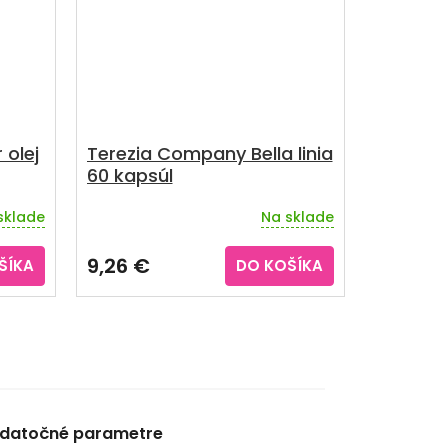
 olej
Terezia Company Bella linia
60 kapsúl
sklade
Na sklade
9,26 €
ŠÍKA
DO KOŠÍKA
datočné parametre