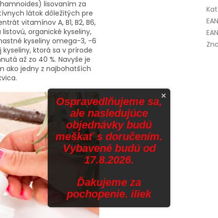
rhamnoides) lisovaním za
Kat
ívnych látok dôležitých pre
EA
ntrát vitamínov A, B1, B2, B6,
u listovú, organické kyseliny,
EAN
e mastné kyseliny omega-3, -6
Zna
yseliny, ktorá sa v prírode
ahnutá až zo 40 %. Navyše je
m ako jedny z najbohatších
vica.
×
Ospravedlňujeme sa,
ale nasledujúce
objednávky budú
meškať s doručením.
Vybavené budú od
17.8.2026.
Ďakujeme za
pochopenie. iliek