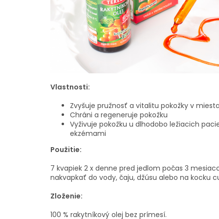
Vlastnosti:
Zvyšuje pružnosť a vitalitu pokožky v mies
Chráni a regeneruje pokožku
Vyživuje pokožku u dlhodobo ležiacich paci
ekzémami
Použitie:
7 kvapiek 2 x denne pred jedlom počas 3 mesiac
nakvapkať do vody, čaju, džúsu alebo na kocku c
Zloženie:
100 % rakytníkový olej bez prímesí.