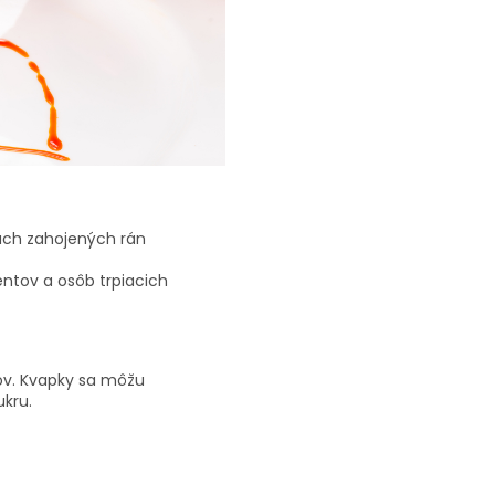
tach zahojených rán
entov a osôb trpiacich
ov. Kvapky sa môžu
ukru.