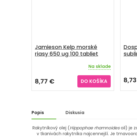
Jamieson Kelp morské
Dosp
riasy 650 ug 100 tabliet
subli
Na sklade
Priemerné
Priem
hodnotenie
hodno
produktu
produ
8,73
8,77 €
DO KOŠÍKA
je
je
4,5
3,5
z
z
5
5
hviezdičiek.
hviezd
Popis
Diskusia
Rakytníkový olej (
Hippophae rhamnoides
oil) je
v tkanivách rakytníka najcennejší. Je tmavoora