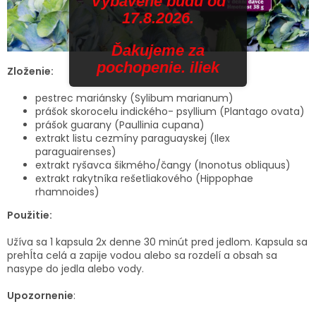
Vybavené budú od
17.8.2026.
Ďakujeme za
pochopenie. iliek
Zloženie:
pestrec mariánsky (Sylibum marianum)
prášok skorocelu indického- psyllium (Plantago ovata)
prášok guarany (Paullinia cupana)
extrakt listu cezmíny paraguayskej (Ilex
paraguairenses)
extrakt ryšavca šikmého/čangy (Inonotus obliquus)
extrakt rakytníka rešetliakového (Hippophae
rhamnoides)
Použitie:
Užíva sa 1 kapsula 2x denne 30 minút pred jedlom. Kapsula sa
prehĺta celá a zapije vodou alebo sa rozdelí a obsah sa
nasype do jedla alebo vody.
Upozornenie
: