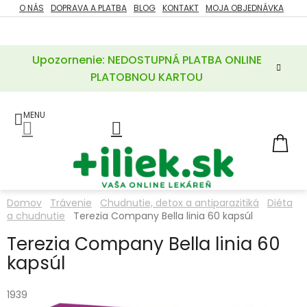
Prejsť
O NÁS
DOPRAVA A PLATBA
BLOG
KONTAKT
MOJA OBJEDNÁVKA
ZĽAVY
na
%
obsah
Upozornenie: NEDOSTUPNÁ PLATBA ONLINE
POTREBY
PRE
PLATOBNOU KARTOU
MATKU
A
DIEŤA
LIEKY
NÁ
KOŠ
VÝŽIVOVÉ
DOPLNKY
Domov
Trávenie
Chudnutie, detox a antiparazitiká
Diéta
a chudnutie
Terezia Company Bella linia 60 kapsúl
VITAMÍNY
A
MINERÁLY
Terezia Company Bella linia 60
kapsúl
KOZMETIKA
1939