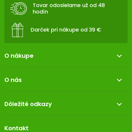
T
Tovar odosielame už od 48
I
hodín
E
Darček pri nákupe od 39 €
O nákupe
Informácie o nákupe
O nás
Reklamácia a vrátenie tovaru
Doprava a platba
O nás
Dôležité odkazy
Darček k nákupu
Kontakt
Obchodné podmienky
Dermocentrum
Blog
Vernostný program
Kontakt
Rozhodnutie na prevádzku