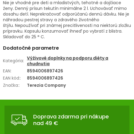
Nie je vhodné pre deti a mladistvých, tehotné a dojčiace
ženy. Denný prísun tekutín minimálne 2 l. Uchovávať mimo
dosahu detí. Neprekračovať odporúčanú dennú dávku. Nie je
náhradou pestrej stravy a zdravého životného
štýlu. Nepoužívať pri známej precitlivenosti na niektorú zložku
prípravku. Kapsulu konzumovať ihneď po vybratí z blistra.
Skladovať do 25 ° C.
Dodatočné parametre
Výživové doplnky na podporu diéty a
Kategória
:
chudnutia
EAN
:
8594006897426
EAN kód:
:
8594006897426
Značka:
:
Terezia Company
Z
Á
Doprava zdarma pri nákupe
P
nad 49 €
Ä