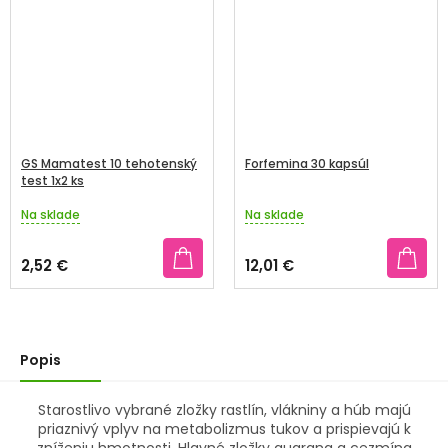
GS Mamatest 10 tehotenský
Forfemina 30 kapsúl
test 1x2 ks
Na sklade
Na sklade
Priemerné
Priemerné
hodnotenie
hodnotenie
produktu
produktu
2,52 €
12,01 €
je
je
5,0
5,0
z
z
5
5
hviezdičiek.
hviezdičiek.
Popis
Starostlivo vybrané zložky rastlín, vlákniny a húb majú
priaznivý vplyv na metabolizmus tukov a prispievajú k
zníženiu hmotnosti. Hlavné zložky guarana a cezmína