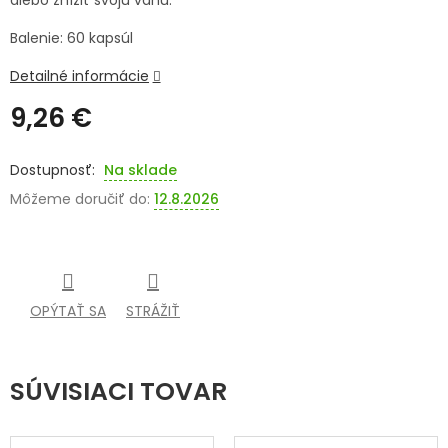
alebo znížiť svoju váhu.
SENIORI
Balenie: 60 kapsúl
ZNAČKY
Detailné informácie
9,26 €
Prihlásenie
Jednotková
cena:
Na sklade
Môžeme doručiť do:
12.8.2026
OPÝTAŤ SA
STRÁŽIŤ
SÚVISIACI TOVAR