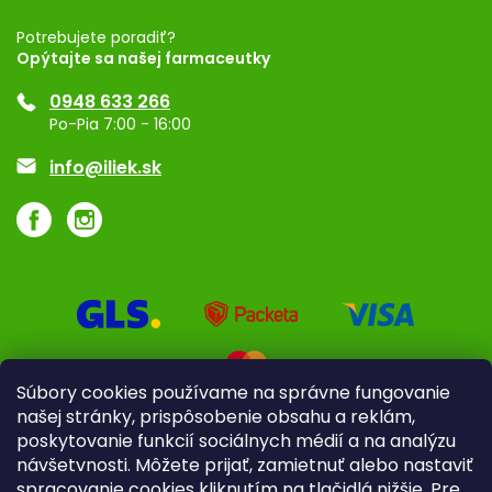
Registrácia
Potrebujete poradiť?
Opýtajte sa našej farmaceutky
Ponuka pre firmy
0948 633 266
Značky
Po-Pia 7:00 - 16:00
Akcie a zľavy
info@iliek.sk
Súbory cookies používame na správne fungovanie
našej stránky, prispôsobenie obsahu a reklám,
poskytovanie funkcií sociálnych médií a na analýzu
návšetvnosti. Môžete prijať, zamietnuť alebo nastaviť
spracovanie cookies kliknutím na tlačidlá nižšie. Pre