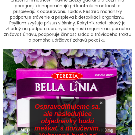
paraguajská napomáhajú pri kontrole hmotnosti a
prispievajú k odbúravaniu lipidov. Pestrec mariánsky
podporuje trávenie a prispieva k detoxikácii organizmu.
Psyllium zvyšuje prísun vlákniny. Rakytník rešetliakový je
vhodný na podporu obranyschopnosti organizmu, pomáha
znižovať únavu, podporuje činnosť srdca a tráviaceho traktu
a pomáha udržiavať zdravú pokožku.
×
Ospravedlňujeme sa,
ale nasledujúce
objednávky budú
meškať s doručením.