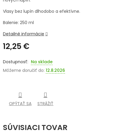
nových lupín.
SENIORI
Vlasy bez lupín dlhodobo a efektívne.
ZNAČKY
Balenie: 250 ml
Detailné informácie
Prihlásenie
12,25 €
Jednotková
cena:
Na sklade
Môžeme doručiť do:
12.8.2026
OPÝTAŤ SA
STRÁŽIŤ
SÚVISIACI TOVAR