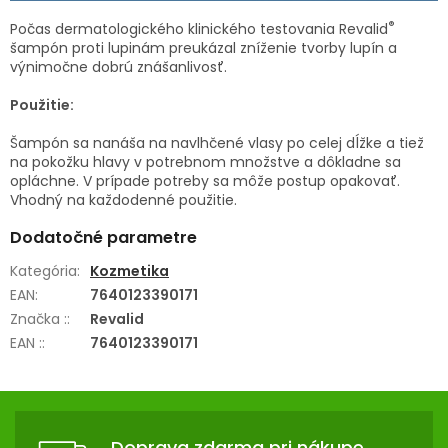
®
Počas dermatologického klinického testovania Revalid
šampón proti lupinám preukázal zníženie tvorby lupín a
výnimočne dobrú znášanlivosť.
Použitie:
Šampón sa nanáša na navlhčené vlasy po celej dĺžke a tiež
na pokožku hlavy v potrebnom množstve a dôkladne sa
opláchne. V prípade potreby sa môže postup opakovať.
Vhodný na každodenné použitie.
Dodatočné parametre
Kategória
:
Kozmetika
EAN
:
7640123390171
Značka :
:
Revalid
EAN :
:
7640123390171
Z
Á
Doprava zdarma pri nákupe