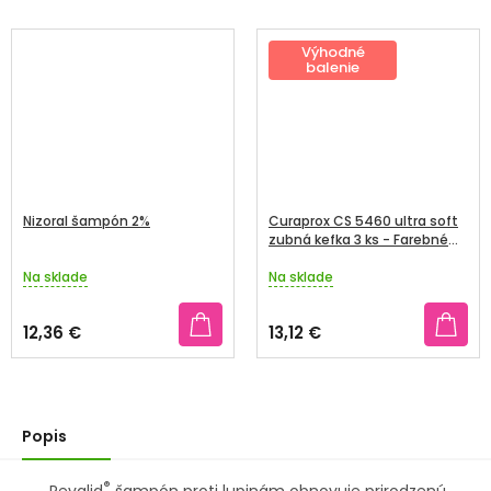
Výhodné
balenie
Nizoral šampón 2%
Curaprox CS 5460 ultra soft
zubná kefka 3 ks - Farebné
trio
Na sklade
Na sklade
Priemerné
Priemerné
hodnotenie
hodnotenie
produktu
produktu
12,36 €
13,12 €
je
je
4,6
5,0
z
z
5
5
hviezdičiek.
hviezdičiek.
Popis
®
Revalid
šampón proti lupinám obnovuje prirodzenú