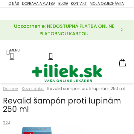
Prejsť
O NÁS
DOPRAVA A PLATBA
BLOG
KONTAKT
MOJA OBJEDNÁVKA
ZĽAVY
na
%
obsah
Upozornenie: NEDOSTUPNÁ PLATBA ONLINE
POTREBY
PRE
PLATOBNOU KARTOU
MATKU
A
DIEŤA
LIEKY
NÁ
KOŠ
VÝŽIVOVÉ
DOPLNKY
Domov
Kozmetika
Revalid šampón proti lupinám 250 ml
VITAMÍNY
Revalid šampón proti lupinám
A
MINERÁLY
250 ml
KOZMETIKA
224