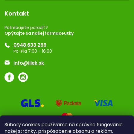
Dermocentrum
Blog
Vernostný program
Kontakt
Rozhodnutie na prevádzku
Registrácia
Potrebujete poradiť?
Opýtajte sa našej farmaceutky
Ponuka pre firmy
0948 633 266
Značky
Po-Pia 7:00 - 16:00
Akcie a zľavy
info@iliek.sk
Súbory cookies používame na správne fungovanie
našej stránky, prispôsobenie obsahu a reklám,