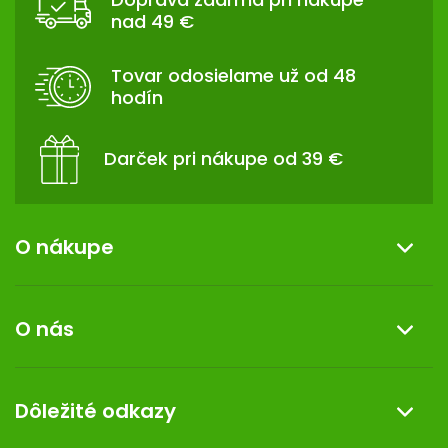
P
nad 49 €
Ä
T
Tovar odosielame už od 48
I
hodín
E
Darček pri nákupe od 39 €
O nákupe
Informácie o nákupe
O nás
Reklamácia a vrátenie tovaru
Doprava a platba
O nás
Dôležité odkazy
Darček k nákupu
Kontakt
Obchodné podmienky