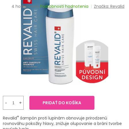
TRÁVENIE
Priemerné
4 hodnotenia
Podrobnosti hodnotenia
Značka:
Revalid
hodnotenie
produktu
EROTIKA
je
3,5
BOLESŤ
z
5
hviezdičiek.
DERMATOLÓGIA
DENTÁLNA
HYGIENA
ZDRAVOTNÍCKE
POMÔCKY
PRIDAŤ DO KOŠÍKA
PRÍRODNÉ
LIEKY
®
Revalid
šampón proti lupinám obnovuje prirodzenú
VETERINA
rovnováhu pokožky hlavy, znižuje olupovanie a bráni tvorbe