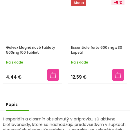
Akcia
–5 %
Galvex Magnéziové tablety
Essentiale forte 600 mg x 30
500mg 100 tabliet
kapsúl
Na sklade
Na sklade
Priemerné
Priemerné
hodnotenie
hodnotenie
produktu
produktu
4,44 €
12,59 €
je
je
4,2
3,9
z
z
5
5
hviezdičiek.
hviezdičiek.
Popis
Hesperidín a diosmín obsiahnutý v prípravku, sú aktívne
bioflavonoidy, ktoré sa nachádzajú predovšetkým v šupkách
citrusových plodov. Katechiny - z extraktu zo zeleného čaju