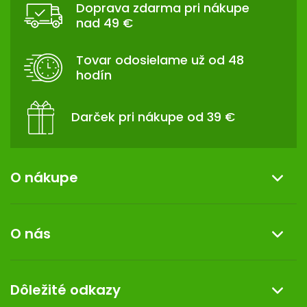
Doprava zdarma pri nákupe
P
nad 49 €
Ä
T
Tovar odosielame už od 48
I
hodín
E
Darček pri nákupe od 39 €
O nákupe
Informácie o nákupe
O nás
Reklamácia a vrátenie tovaru
Doprava a platba
O nás
Dôležité odkazy
Darček k nákupu
Kontakt