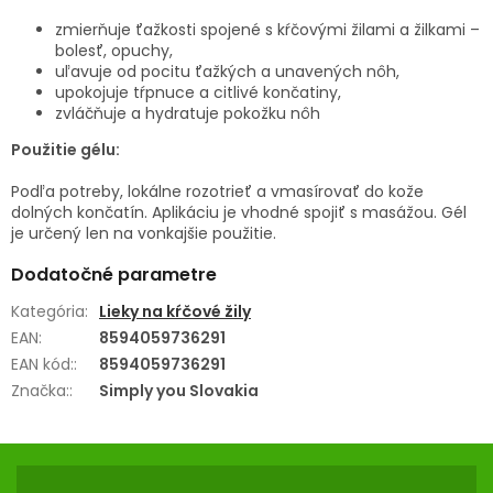
zmierňuje ťažkosti spojené s kŕčovými žilami a žilkami –
bolesť, opuchy,
uľavuje od pocitu ťažkých a unavených nôh,
upokojuje tŕpnuce a citlivé končatiny,
zvláčňuje a hydratuje pokožku nôh
Použitie gélu:
Podľa potreby, lokálne rozotrieť a vmasírovať do kože
dolných končatín. Aplikáciu je vhodné spojiť s masážou. Gél
je určený len na vonkajšie použitie.
Dodatočné parametre
Kategória
:
Lieky na kŕčové žily
EAN
:
8594059736291
EAN kód:
:
8594059736291
Značka:
:
Simply you Slovakia
Z
Á