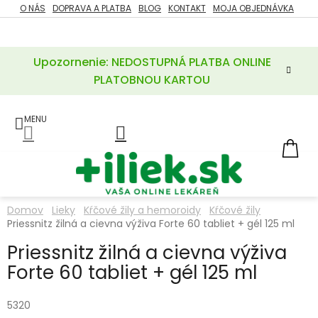
Prejsť
O NÁS
DOPRAVA A PLATBA
BLOG
KONTAKT
MOJA OBJEDNÁVKA
ZĽAVY
na
%
obsah
Upozornenie: NEDOSTUPNÁ PLATBA ONLINE
POTREBY
PRE
PLATOBNOU KARTOU
MATKU
A
DIEŤA
LIEKY
NÁ
KOŠ
VÝŽIVOVÉ
DOPLNKY
Domov
Lieky
Kŕčové žily a hemoroidy
Kŕčové žily
Priessnitz žilná a cievna výživa Forte 60 tabliet + gél 125 ml
VITAMÍNY
A
MINERÁLY
Priessnitz žilná a cievna výživa
Forte 60 tabliet + gél 125 ml
KOZMETIKA
5320