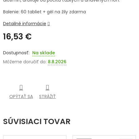
diosmín,
uľavuje od pocitu ťažkých a unavených nôh.
SENIORI
Balenie: 60 tabliet + gél na žily zdarma
ZNAČKY
Detailné informácie
16,53 €
Prihlásenie
Jednotková
cena:
Na sklade
Môžeme doručiť do:
8.8.2026
OPÝTAŤ SA
STRÁŽIŤ
SÚVISIACI TOVAR