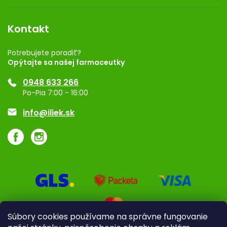
Obchodné podmienky
Dermocentrum
Blog
Vernostný program
Kontakt
Rozhodnutie na prevádzku
Registrácia
Potrebujete poradiť?
Opýtajte sa našej farmaceutky
Ponuka pre firmy
0948 633 266
Značky
Po-Pia 7:00 - 16:00
Akcie a zľavy
info@iliek.sk
Súbory cookies používame na správne fungovanie