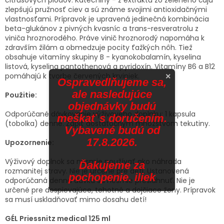
zlepšujú pružnosť ciev a sú známe svojimi antioxidačnými
vlastnosťami. Prípravok je upravená jedinečná kombinácia
beta-glukánov z pivných kvasníc a trans-resveratrolu z
viniča hroznorodého. Práve vinič hroznorodý napomáha k
zdravším žilám a obmedzuje pocity ťažkých nôh. Tiež
obsahuje vitamíny skupiny B - kyanokobalamín, kyselina
listová, kyselina pantothenová a pyridoxín. Vitamíny B6 a B12
pomáhajú k tvorbe červených krviniek.
×
Ospravedlňujeme sa,
ale nasledujúce
Použitie:
objednávky budú
Odporúčané dávkovanie výživového doplnku: 1 kapsula
meškať s doručením.
(tobolka) denne. Zapiť dostatočným množstvom tekutiny.
Vybavené budú od
17.8.2026.
Upozornenie:
Výživový doplnok sa nesmie používať ako náhrada
Ďakujeme za
rozmanitej stravy. Nie je určené pre deti. Ustanovená
pochopenie. iliek
odporúčaná denná dávka sa nesmie presiahnuť. Nie je
určené pre dospievajúce, tehotné a dojčiace ženy. Prípravok
sa musí uskladňovať mimo dosahu detí!
GÉL Priessnitz medical 125 ml