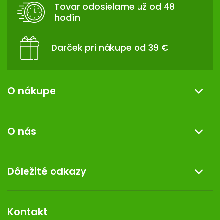
T
Tovar odosielame už od 48
I
hodín
E
Darček pri nákupe od 39 €
O nákupe
Informácie o nákupe
O nás
Reklamácia a vrátenie tovaru
Doprava a platba
O nás
Dôležité odkazy
Darček k nákupu
Kontakt
Obchodné podmienky
Dermocentrum
Blog
Vernostný program
Kontakt
Rozhodnutie na prevádzku