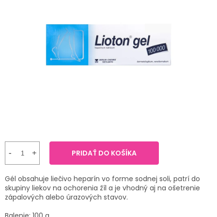
TRÁVENIE
produktu
je
4,8
EROTIKA
z
5
hviezdičiek.
BOLESŤ
DERMATOLÓGIA
DENTÁLNA
HYGIENA
ZDRAVOTNÍCKE
POMÔCKY
PRIDAŤ DO KOŠÍKA
PRÍRODNÉ
Gél obsahuje liečivo heparín vo forme sodnej soli, patrí do
LIEKY
skupiny liekov na ochorenia žíl a je vhodný aj na ošetrenie
zápalových alebo úrazových stavov.
VETERINA
Balenie: 100 g