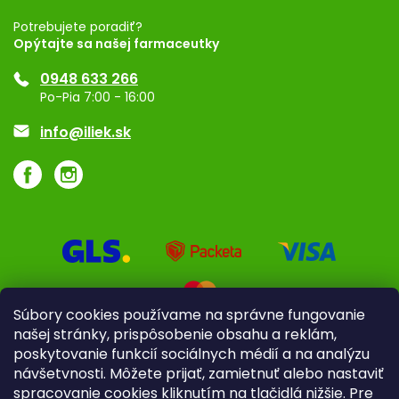
Registrácia
Potrebujete poradiť?
Opýtajte sa našej farmaceutky
Ponuka pre firmy
0948 633 266
Značky
Po-Pia 7:00 - 16:00
Akcie a zľavy
info@iliek.sk
Súbory cookies používame na správne fungovanie
našej stránky, prispôsobenie obsahu a reklám,
poskytovanie funkcií sociálnych médií a na analýzu
návšetvnosti. Môžete prijať, zamietnuť alebo nastaviť
spracovanie cookies kliknutím na tlačidlá nižšie. Pre