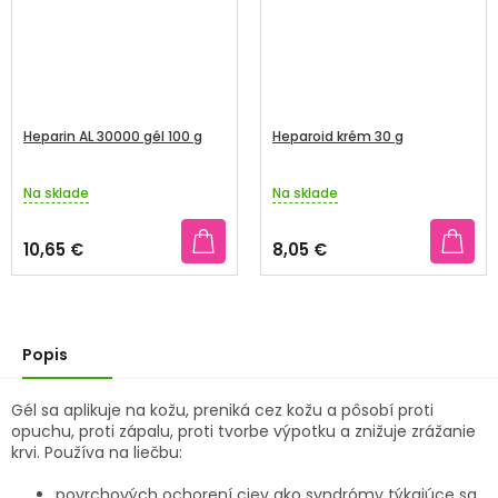
Heparin AL 30000 gél 100 g
Heparoid krém 30 g
Na sklade
Na sklade
Priemerné
Priemerné
hodnotenie
hodnotenie
produktu
produktu
10,65 €
8,05 €
je
je
3,2
4,8
z
z
5
5
hviezdičiek.
hviezdičiek.
Popis
Gél sa aplikuje na kožu, preniká cez kožu a pôsobí proti
opuchu, proti zápalu, proti tvorbe výpotku a znižuje zrážanie
krvi. Používa na liečbu:
povrchových ochorení ciev ako syndrómy týkajúce sa