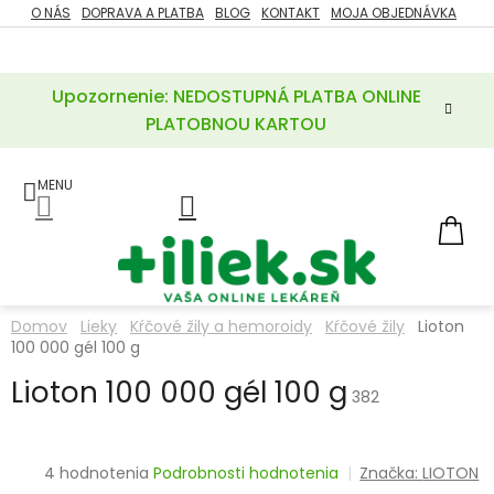
Prejsť
O NÁS
DOPRAVA A PLATBA
BLOG
KONTAKT
MOJA OBJEDNÁVKA
ZĽAVY
na
%
obsah
Upozornenie: NEDOSTUPNÁ PLATBA ONLINE
POTREBY
PRE
PLATOBNOU KARTOU
MATKU
A
DIEŤA
LIEKY
NÁ
KOŠ
VÝŽIVOVÉ
DOPLNKY
Domov
Lieky
Kŕčové žily a hemoroidy
Kŕčové žily
Lioton
100 000 gél 100 g
VITAMÍNY
A
MINERÁLY
Lioton 100 000 gél 100 g
382
KOZMETIKA
Priemerné
4 hodnotenia
Podrobnosti hodnotenia
Značka:
LIOTON
hodnotenie