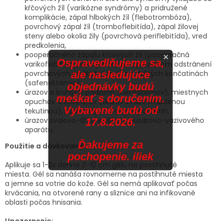
kŕčových žíl (varikózne syndrómy) a pridružené
komplikácie, zápal hlbokých žíl (flebotrombóza),
povrchový zápal žíl (tromboflebitída), zápal žilovej
steny alebo okolia žily (povrchová periflebitída), vred
predkolenia,
pooperačného zápalu kŕčových žíl (pooperačná
×
Ospravedlňujeme sa,
varikoflebitída), komplikácií po operačnom odstránení
povrchových podkožných žíl na dolných končatinách
ale nasledujúce
(safenektómia),
objednávky budú
úrazov a krvných podliatin (hematómov), miestnych
meškať s doručením.
opuchov a infiltrátov (tkanív s nahromadenou
Vybavené budú od
tekutinou), podkožných krvných podliatín,
úrazov svalovo-šľachového a puzdrovo-väzivového
17.8.2026.
aparátu.
Ďakujeme za
Použitie a dávkovanie:
pochopenie. iliek
Aplikuje sa 1-3x denne 3-10 cm gélu na postihnuté
miesta. Gél sa nanáša rovnomerne na postihnuté miesta
a jemne sa votrie do kože. Gél sa nemá aplikovať počas
krvácania, na otvorené rany a sliznice ani na infikované
oblasti počas hnisania.
Upozornenie: