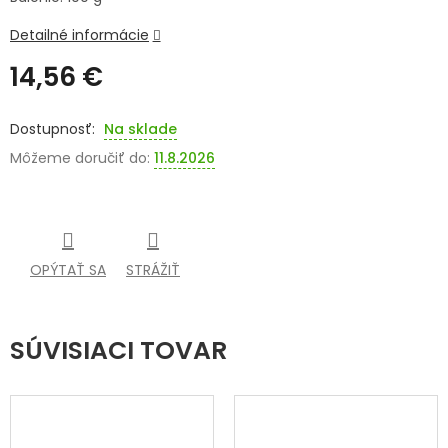
SENIORI
Detailné informácie
14,56 €
ZNAČKY
Jednotková
cena:
Prihlásenie
Na sklade
Môžeme doručiť do:
11.8.2026
OPÝTAŤ SA
STRÁŽIŤ
SÚVISIACI TOVAR