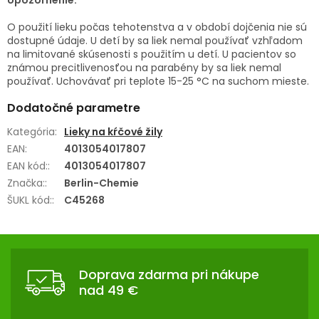
O použití lieku počas tehotenstva a v období dojčenia nie sú
dostupné údaje. U detí by sa liek nemal používať vzhľadom
na limitované skúsenosti s použitím u detí. U pacientov so
známou precitlivenosťou na parabény by sa liek nemal
používať. Uchovávať pri teplote 15-25 °C na suchom mieste.
Dodatočné parametre
Kategória
:
Lieky na kŕčové žily
EAN
:
4013054017807
EAN kód:
:
4013054017807
Značka:
:
Berlin-Chemie
ŠUKL kód:
:
C45268
Z
Á
Doprava zdarma pri nákupe
P
nad 49 €
Ä