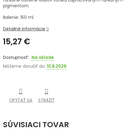
farebné odtiene vlasov vďaka zapracovaným farebným
pigmentom.
SENIORI
Balenie: 150 ml
ZNAČKY
Detailné informácie
Prihlásenie
15,27 €
Jednotková
cena:
Na sklade
Môžeme doručiť do:
10.8.2026
OPÝTAŤ SA
STRÁŽIŤ
SÚVISIACI TOVAR