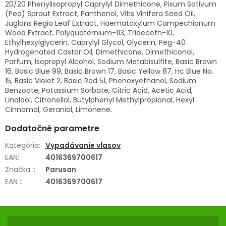
20/20 Phenylisopropyl Caprylyl Dimethicone, Pisum Sativum
(Pea) Sprout Extract, Panthenol, Vitis Vinifera Seed Oil,
Juglans Regia Leaf Extract, Haematoxylum Campechianum
Wood Extract, Polyquaternium-113, Trideceth-10,
Ethylhexylglycerin, Caprylyl Glycol, Glycerin, Peg-40
Hydrogenated Castor Oil, Dimethicone, Dimethiconol,
Parfum, Isopropyl Alcohol, Sodium Metabisulfite, Basic Brown
16, Basic Blue 99, Basic Brown 17, Basic Yellow 87, Hc Blue No.
15, Basic Violet 2, Basic Red 51, Phenoxyethanol, Sodium
Benzoate, Potassium Sorbate, Citric Acid, Acetic Acid,
Linalool, Citronellol, Butylphenyl Methylpropional, Hexyl
Cinnamal, Geraniol, Limonene.
Dodatočné parametre
Kategória
:
Vypadávanie vlasov
EAN
:
4016369700617
Značka :
:
Parusan
EAN :
:
4016369700617
Z
Á