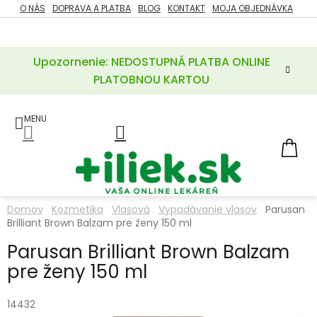
Prejsť
O NÁS
DOPRAVA A PLATBA
BLOG
KONTAKT
MOJA OBJEDNÁVKA
ZĽAVY
na
%
obsah
Upozornenie: NEDOSTUPNÁ PLATBA ONLINE
POTREBY
PRE
PLATOBNOU KARTOU
MATKU
A
DIEŤA
LIEKY
NÁ
KOŠ
VÝŽIVOVÉ
DOPLNKY
Domov
Kozmetika
Vlasová
Vypadávanie vlasov
Parusan
Brilliant Brown Balzam pre ženy 150 ml
VITAMÍNY
A
MINERÁLY
Parusan Brilliant Brown Balzam
pre ženy 150 ml
KOZMETIKA
14432