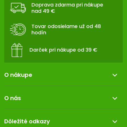
Doprava zdarma pri nákupe
P
nad 49 €
Ä
T
Tovar odosielame už od 48
I
hodín
E
Darček pri nákupe od 39 €
O nákupe
Informácie o nákupe
O nás
Reklamácia a vrátenie tovaru
Doprava a platba
O nás
Dôležité odkazy
Darček k nákupu
Kontakt