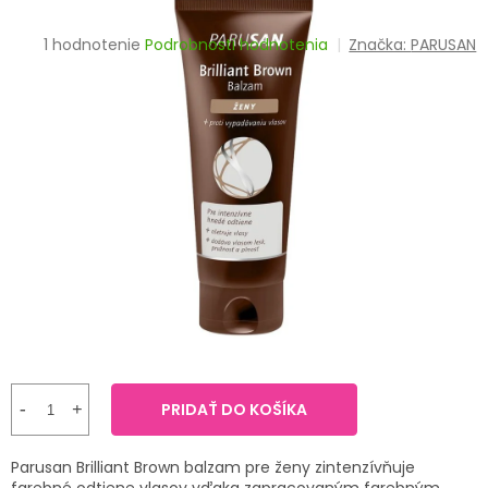
TRÁVENIE
Priemerné
1 hodnotenie
Podrobnosti hodnotenia
Značka:
PARUSAN
hodnotenie
EROTIKA
produktu
je
BOLESŤ
5,0
z
5
DERMATOLÓGIA
hviezdičiek.
DENTÁLNA
HYGIENA
ZDRAVOTNÍCKE
POMÔCKY
PRÍRODNÉ
LIEKY
PRIDAŤ DO KOŠÍKA
VETERINA
Parusan Brilliant Brown balzam pre ženy zintenzívňuje