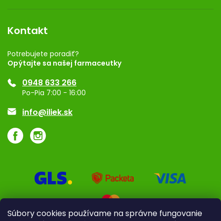
Obchodné podmienky
Dermocentrum
Blog
Vernostný program
Kontakt
Rozhodnutie na prevádzku
Registrácia
Potrebujete poradiť?
Opýtajte sa našej farmaceutky
Ponuka pre firmy
0948 633 266
Značky
Po-Pia 7:00 - 16:00
Akcie a zľavy
info@iliek.sk
Súbory cookies používame na správne fungovanie