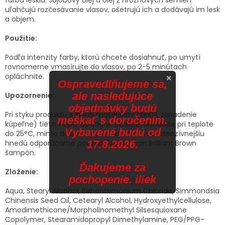
uľahčujú rozčesávanie vlasov, ošetrujú ich a dodávajú im lesk
a objem.
Použitie:
Podľa intenzity farby, ktorú chcete dosiahnuť, po umytí
rovnomerne vmasírujte do vlasov, po 2-5 minútach
opláchnite.
×
Ospravedlňujeme sa,
ale nasledujúce
Upozornenie:
objednávky budú
Pri styku produktu s inými materiálmi (textil, zariadenie
meškať s doručením.
kúpeľne) tieto ihneď dôkladne očistite.
Skladujte pri teplote
Vybavené budú od
do 25°C, mimo dosahu a dohľadu detí.
Pre intenzívnejšiu
17.8.2026.
hnedú odporúčame používať aj Parusan Brilliant Brown
šampón.
Ďakujeme za
Zloženie:
pochopenie. iliek
Aqua, Stearyl Alcohol, Behentrimonium Chloride, Simmondsia
Chinensis Seed Oil, Cetearyl Alcohol, Hydroxyethylcellulose,
Amodimethicone/Morpholinomethyl Silsesquioxane
Copolymer, Stearamidopropyl Dimethylamine, PEG/PPG-