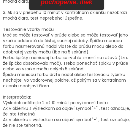
modrá čiara.
pochopenie. iliek
3. Ak sa v priebehu 10 minút v kontrolnom okienku nezobrazí
modrá čiara, test neprebehol úspešne.
Testovanie vzorky moču:
Moč sa môže testovať v prúde alebo sa môže testovať jeho
vzorka odobratá do čistej, suchej nádoby. Špičku menacu
farbu nasmerovanú nadol vložte do prúdu moču alebo do
odobratej vzorky moču (iba na 5 sekúnd).
Farba špičky meniacej farbu sa rýchlo zmení na ružovú (tzn.
že špička absorbovala moč). Treba ponechať špičku v prúde
alebo vo vzorke moču celých 5 sekúnd.
Špičku meniacu farbu držte nadol alebo testovaciu tyčinku
nechajte vo vodorovnej polohe, až pokým sa v kontrolnom
okienku neobjaví čiara.
Interpretácia:
Výsledok odčítajte 2 až 10 minút po vykonaní testu.
Ak v okienku s výsledkom sa objaví symbol "+" , test označuje,
že ste tehotná.
Ak v okienku s výsledkom sa objaví symbol "-" , test označuje,
že nie ste tehotná.