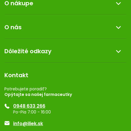
O nákupe
Informácie o nákupe
O nás
Reklamácia a vrátenie tovaru
Doprava a platba
O nás
Dôležité odkazy
Darček k nákupu
Kontakt
Obchodné podmienky
Dermocentrum
Blog
Vernostný program
Kontakt
Rozhodnutie na prevádzku
Registrácia
Potrebujete poradiť?
Opýtajte sa našej farmaceutky
Ponuka pre firmy
0948 633 266
Značky
Po-Pia 7:00 - 16:00
Akcie a zľavy
info@iliek.sk