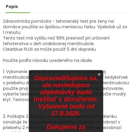
hviezdičiek.
Popis
Zdravotnícka pomôcka - tehotenský test pre ženy na
domáce použitie so špičkou meniacou farbu. Výsledok už za
1 minútu.
Tento test má vyššiu než 99% presnosť pri určovaní
tehotenstva v deň očakávanej menštruácie.
Clearblue PLUS sa môže použiť 5 dní dopredu.
Použite podľa návodu uvedeného na obale.
1. Vykonanie testu: Pri testovaní po dni očakávanej
×
menštruácie môžete tehotenský test uskutočniť kedykoľvek
Ospravedlňujeme sa,
v priebehu dňa. Pri testovaní pred očakávanou menštruáciou
ale nasledujúce
použite prvý ranný moč. Keď ste pripravená na testovanie,
objednávky budú
vyberte testovaciu tyčinku z fóliového obalu a zložte modrý
meškať s doručením.
kryt. Testovaciu tyčinku použite okamžite.
Vybavené budú od
17.8.2026.
2. Počkajte 2 minúty: modrá čiara v kontrolnom okienku
označuje že test prebehol úspešne. Výsledok sa zobrazí v
Ďakujeme za
priebehu 2 minút. Výsledok neodčítajte, kým sa nezobrazí