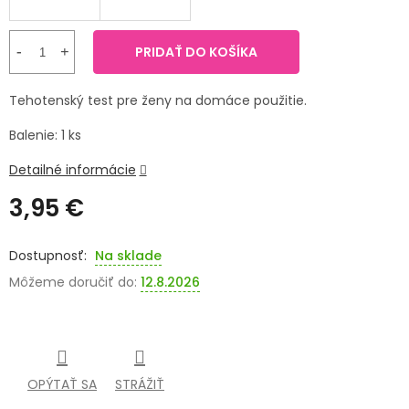
SENIORI
PRIDAŤ DO KOŠÍKA
ZNAČKY
Tehotenský test pre ženy na domáce použitie.
Prihlásenie
Balenie: 1 ks
Detailné informácie
3,95 €
Jednotková
cena:
Na sklade
Môžeme doručiť do:
12.8.2026
OPÝTAŤ SA
STRÁŽIŤ