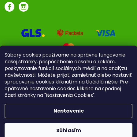
Súbory cookies používame na správne fungovanie
našej stránky, prispôsobenie obsahu a reklám,
poskytovanie funkcií sociálnych médií a na analýzu
návšetvnosti. Môžete prijať, zamietnuť alebo nastaviť
spracovanie cookies kliknutím na tlačidlá nižšie. Pre
opätovné nastavenie cookies kliknite na spodnej
časti stránky na "Nastavenia Cookies".
Pre firmy
Poradenstvo
Nastavenie
Copyright 2026
iliek.sk
. Všetky práva vyhradené.
Upraviť
nastavenie cookies
Súhlasím
Vytvoril Shoptet
|
mime digital