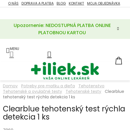
Prejsť
O NÁS
DOPRAVA A PLATBA
BLOG
KONTAKT
MOJA OBJEDNÁVKA
ZĽAVY
na
%
obsah
Upozornenie: NEDOSTUPNÁ PLATBA ONLINE
POTREBY
PRE
PLATOBNOU KARTOU
MATKU
A
DIEŤA
LIEKY
NÁ
KOŠ
VÝŽIVOVÉ
DOPLNKY
Domov
Potreby pre matku a dieťa
Tehotenstvo
Tehotenské a ovulačné testy
Tehotenské testy
Clearblue
VITAMÍNY
A
tehotenský test rýchla detekcia 1 ks
MINERÁLY
Clearblue tehotenský test rýchla
detekcia 1 ks
KOZMETIKA