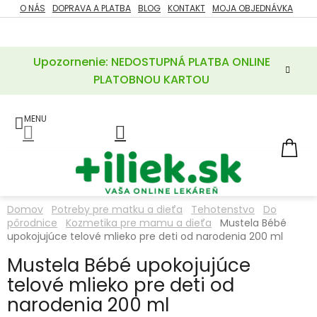
Prejsť
O NÁS
DOPRAVA A PLATBA
BLOG
KONTAKT
MOJA OBJEDNÁVKA
ZĽAVY
na
%
obsah
Upozornenie: NEDOSTUPNÁ PLATBA ONLINE
POTREBY
PRE
PLATOBNOU KARTOU
MATKU
A
DIEŤA
LIEKY
NÁ
KOŠ
VÝŽIVOVÉ
DOPLNKY
Domov
Potreby pre matku a dieťa
Tehotenstvo
Do
pôrodnice
Kozmetika pre mamu a dieťa
Mustela Bébé
VITAMÍNY
A
upokojujúce telové mlieko pre deti od narodenia 200 ml
MINERÁLY
Mustela Bébé upokojujúce
telové mlieko pre deti od
KOZMETIKA
narodenia 200 ml