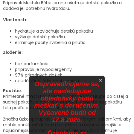
Prípravok Mustela Bébé jemne ošetruje detskú pokožku a
dodáva jej potrebnú hydratáciu.
Vlastnosti:
hydratuje a zvláčňuje detskú pokožku
vyživuje detskú pokožku
eliminuje pocity svrbenia a pnutia
Zloženie:
bez parfumácie
prípravok je hypoalergénny
97% prírodných zložiek
×
ukludňujúce látky - schizandra
Ospravedlňujeme sa,
ale nasledujúce
Použitie:
Primerané množstvo prípravku jemne vmasírujte do čistej a
objednávky budú
suchej pokožky a nechajte vstrebať. Naneste na pokožku
meškať s doručením.
tela podľa potreby a jemne rozotrite 2 x denne.
Vybavené budú od
Značka úzko spolupracuje so zdravotníckymi odborníkmi, aby
17.8.2026.
mohla ponúknuť deťom a matkám tu najbezpečnejšiu a
najúčinnejšiu starostlivosť o pleť. Nielen vďaka tomu je
Ďakujeme za