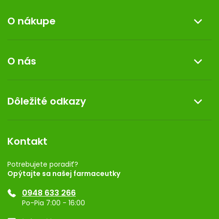
O nákupe
Informácie o nákupe
O nás
Reklamácia a vrátenie tovaru
Doprava a platba
O nás
Dôležité odkazy
Darček k nákupu
Kontakt
Obchodné podmienky
Dermocentrum
Blog
Vernostný program
Kontakt
Rozhodnutie na prevádzku
Registrácia
Potrebujete poradiť?
Opýtajte sa našej farmaceutky
Ponuka pre firmy
0948 633 266
Značky
Po-Pia 7:00 - 16:00
Akcie a zľavy