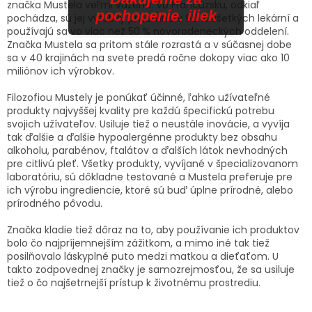
značka Mustela veľmi vážená. Vo Francúzsku, odkiaľ
pochopenie. iliek
pochádza, sú jej výrobky prítomné v 90 % všetkých lekární a
používajú sa vo viac než 50 % novorodeneckých oddelení.
Značka Mustela sa pritom stále rozrastá a v súčasnej dobe
sa v 40 krajinách na svete predá ročne dokopy viac ako 10
miliónov ich výrobkov.
Filozofiou Mustely je ponúkať účinné, ľahko užívateľné
produkty najvyššej kvality pre každú špecifickú potrebu
svojich užívateľov. Usiluje tiež o neustále inovácie, a vyvíja
tak ďalšie a ďalšie hypoalergénne produkty bez obsahu
alkoholu, parabénov, ftalátov a ďalších látok nevhodných
pre citlivú pleť. Všetky produkty, vyvíjané v špecializovanom
laboratóriu, sú dôkladne testované a Mustela preferuje pre
ich výrobu ingrediencie, ktoré sú buď úplne prírodné, alebo
prírodného pôvodu.
Značka kladie tiež dôraz na to, aby používanie ich produktov
bolo čo najpríjemnejším zážitkom, a mimo iné tak tiež
posilňovalo láskyplné puto medzi matkou a dieťaťom. U
takto zodpovednej značky je samozrejmosťou, že sa usiluje
tiež o čo najšetrnejší prístup k životnému prostrediu.