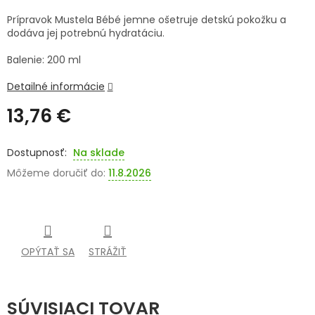
Prípravok Mustela Bébé jemne ošetruje detskú pokožku a
SENIORI
dodáva jej potrebnú hydratáciu.
ZNAČKY
Balenie: 200 ml
Detailné informácie
Prihlásenie
13,76 €
Jednotková
cena:
Na sklade
Môžeme doručiť do:
11.8.2026
OPÝTAŤ SA
STRÁŽIŤ
SÚVISIACI TOVAR