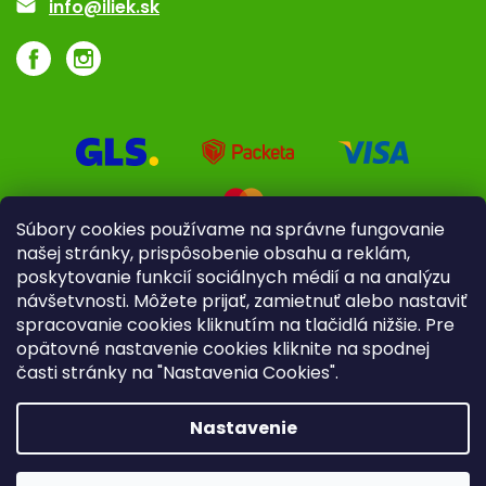
info@iliek.sk
Súbory cookies používame na správne fungovanie
našej stránky, prispôsobenie obsahu a reklám,
poskytovanie funkcií sociálnych médií a na analýzu
návšetvnosti. Môžete prijať, zamietnuť alebo nastaviť
spracovanie cookies kliknutím na tlačidlá nižšie. Pre
opätovné nastavenie cookies kliknite na spodnej
časti stránky na "Nastavenia Cookies".
Pre firmy
Poradenstvo
Nastavenie
Copyright 2026
iliek.sk
. Všetky práva vyhradené.
Upraviť
nastavenie cookies