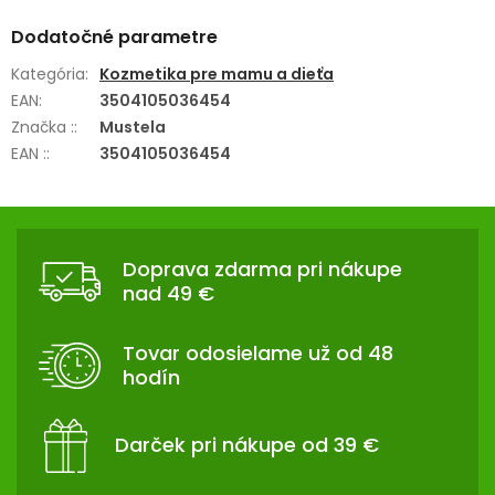
Dodatočné parametre
Kategória
:
Kozmetika pre mamu a dieťa
EAN
:
3504105036454
Značka :
:
Mustela
EAN :
:
3504105036454
Z
Á
Doprava zdarma pri nákupe
P
nad 49 €
Ä
T
Tovar odosielame už od 48
I
hodín
E
Darček pri nákupe od 39 €