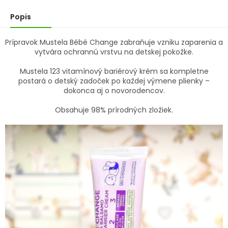
hviezdičiek.
Popis
Prípravok Mustela Bébé Change zabraňuje vzniku zaparenia a
vytvára ochrannú vrstvu na detskej pokožke.
Mustela 123 vitamínový bariérový krém sa kompletne
postará o detský zadoček po každej výmene plienky –
dokonca aj o novorodencov.
Obsahuje 98% prírodných zložiek.