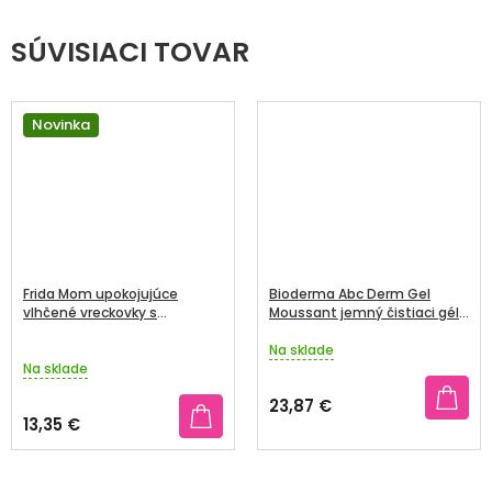
SÚVISIACI TOVAR
Novinka
Frida Mom upokojujúce
Bioderma Abc Derm Gel
vlhčené vreckovky s
Moussant jemný čistiaci gél
výťažkami z hamamelu
1000 ml
Na sklade
Priemerné
Na sklade
hodnotenie
produktu
23,87 €
je
13,35 €
5,0
z
5