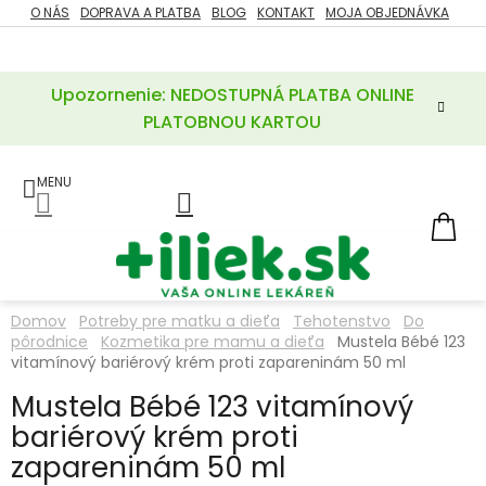
Prejsť
O NÁS
DOPRAVA A PLATBA
BLOG
KONTAKT
MOJA OBJEDNÁVKA
ZĽAVY
na
%
obsah
Upozornenie: NEDOSTUPNÁ PLATBA ONLINE
POTREBY
PRE
PLATOBNOU KARTOU
MATKU
A
DIEŤA
LIEKY
NÁ
KOŠ
VÝŽIVOVÉ
DOPLNKY
Domov
Potreby pre matku a dieťa
Tehotenstvo
Do
pôrodnice
Kozmetika pre mamu a dieťa
Mustela Bébé 123
VITAMÍNY
A
vitamínový bariérový krém proti zapareninám 50 ml
MINERÁLY
Mustela Bébé 123 vitamínový
bariérový krém proti
KOZMETIKA
zapareninám 50 ml