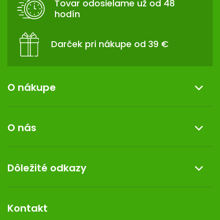
Tovar odosielame už od 48
I
hodín
E
Darček pri nákupe od 39 €
O nákupe
Informácie o nákupe
O nás
Reklamácia a vrátenie tovaru
Doprava a platba
O nás
Dôležité odkazy
Darček k nákupu
Kontakt
Obchodné podmienky
Dermocentrum
Blog
Vernostný program
Kontakt
Rozhodnutie na prevádzku