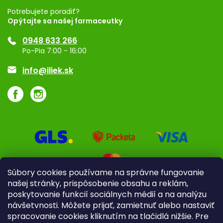
Registrácia
Potrebujete poradiť?
Opýtajte sa našej farmaceutky
Ponuka pre firmy
0948 633 266
Značky
Po-Pia 7:00 - 16:00
Akcie a zľavy
info@iliek.sk
Súbory cookies používame na správne fungovanie
našej stránky, prispôsobenie obsahu a reklám,
poskytovanie funkcií sociálnych médií a na analýzu
návšetvnosti. Môžete prijať, zamietnuť alebo nastaviť
spracovanie cookies kliknutím na tlačidlá nižšie. Pre