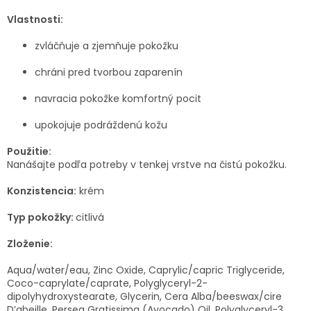
Vlastnosti:
zvláčňuje a zjemňuje pokožku
chráni pred tvorbou zaparenín
navracia pokožke komfortný pocit
upokojuje podráždenú kožu
Použitie:
Nanášajte podľa potreby v tenkej vrstve na čistú pokožku.
Konzistencia:
krém
Typ pokožky:
citlivá
Zloženie:
Aqua/water/eau, Zinc Oxide, Caprylic/capric Triglyceride,
Coco-caprylate/caprate, Polyglyceryl-2-
dipolyhydroxystearate, Glycerin, Cera Alba/beeswax/cire
D’abeille, Persea Gratissima (Avocado) Oil, Polyglyceryl-3