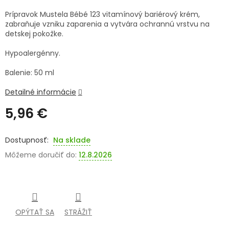
Prípravok Mustela Bébé 123 vitamínový bariérový krém,
SENIORI
zabraňuje vzniku zaparenia a vytvára ochrannú vrstvu na
detskej pokožke.
ZNAČKY
Hypoalergénny.
Prihlásenie
Balenie: 50 ml
Detailné informácie
5,96 €
Jednotková
cena:
Na sklade
Môžeme doručiť do:
12.8.2026
OPÝTAŤ SA
STRÁŽIŤ