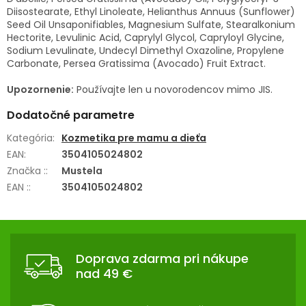
Diisostearate, Ethyl Linoleate, Helianthus Annuus (Sunflower)
Seed Oil Unsaponifiables, Magnesium Sulfate, Stearalkonium
Hectorite, Levulinic Acid, Caprylyl Glycol, Capryloyl Glycine,
Sodium Levulinate, Undecyl Dimethyl Oxazoline, Propylene
Carbonate, Persea Gratissima (Avocado) Fruit Extract.
Upozornenie:
Používajte len u novorodencov mimo JIS.
Dodatočné parametre
Kategória
:
Kozmetika pre mamu a dieťa
EAN
:
3504105024802
Značka :
:
Mustela
EAN :
:
3504105024802
Z
Á
Doprava zdarma pri nákupe
P
nad 49 €
Ä
T