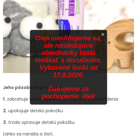
×
Ospravedlňujeme sa,
ale nasledujúce
objednávky budú
meškať s doručením.
Vybavené budú od
17.8.2026.
Jeho pôsobenie je trojaké:
Ďakujeme za
pochopenie. iliek
1.
zabraňuje vzniku plienkových vyrážok a podráždenia
2.
upokojuje detskú pokožku
3.
trvalo opravuje detskú pokožku
Ľahko sa nanáša a čistí.