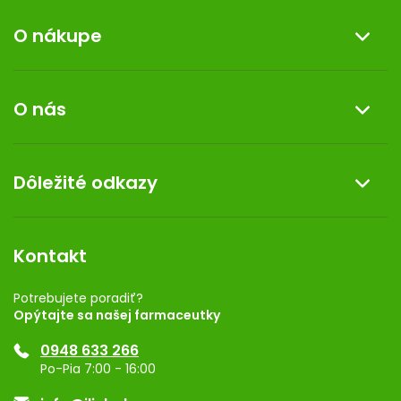
O nákupe
Informácie o nákupe
O nás
Reklamácia a vrátenie tovaru
Doprava a platba
O nás
Dôležité odkazy
Darček k nákupu
Kontakt
Obchodné podmienky
Dermocentrum
Blog
Vernostný program
Kontakt
Rozhodnutie na prevádzku
Registrácia
Potrebujete poradiť?
Opýtajte sa našej farmaceutky
Ponuka pre firmy
0948 633 266
Značky
Po-Pia 7:00 - 16:00
Akcie a zľavy