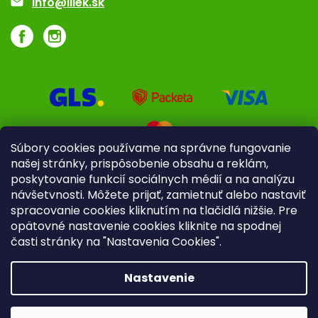
info@iliek.sk
Súbory cookies používame na správne fungovanie
našej stránky, prispôsobenie obsahu a reklám,
poskytovanie funkcií sociálnych médií a na analýzu
návšetvnosti. Môžete prijať, zamietnuť alebo nastaviť
spracovanie cookies kliknutím na tlačidlá nižšie. Pre
opätovné nastavenie cookies kliknite na spodnej
časti stránky na "Nastavenia Cookies".
Pre firmy
Poradenstvo
Nastavenie
Copyright 2026
iliek.sk
. Všetky práva vyhradené.
Upraviť
nastavenie cookies