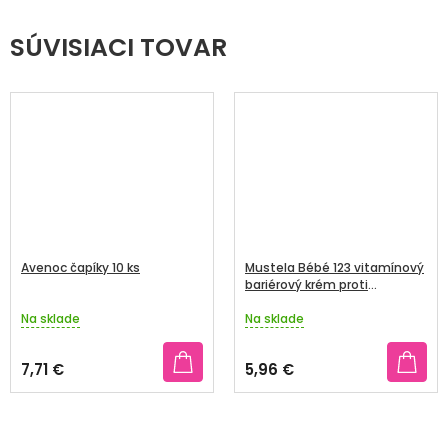
SÚVISIACI TOVAR
Avenoc čapíky 10 ks
Mustela Bébé 123 vitamínový
bariérový krém proti
zapareninám 50 ml
Na sklade
Na sklade
Priemerné
Priemerné
hodnotenie
hodnotenie
produktu
produktu
7,71 €
5,96 €
je
je
4,3
5,0
z
z
5
5