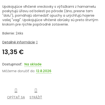
Upokojujúce vlhčené vreckovky s výťažkami z hamamelu
SENIORI
poskytujú úľavu od bolesti po pôrode (áno, presne tam
"dolu"), pomáhajú obmedziť opuchy a urýchľujú hojenie
ZNAČKY
vašej "vagi". Upokojujúce vlhčené obrúsky sú preto štvrtým
krokom pre rýchle popôrodné zotavenie.
Prihlásenie
Balenie: 24ks
Detailné informácie
13,35 €
Jednotková
cena:
Na sklade
Môžeme doručiť do:
12.8.2026
OPÝTAŤ SA
STRÁŽIŤ