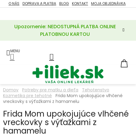
Prejsť
O NÁS
DOPRAVA A PLATBA
BLOG
KONTAKT
MOJA OBJEDNÁVKA
ZĽAVY
na
%
obsah
Upozornenie: NEDOSTUPNÁ PLATBA ONLINE
POTREBY
PRE
PLATOBNOU KARTOU
MATKU
A
DIEŤA
LIEKY
NÁ
KOŠ
VÝŽIVOVÉ
DOPLNKY
Domov
Potreby pre matku a dieťa
Tehotenstvo
Kozmetika pre tehotné
Frida Mom upokojujúce vlhčené
VITAMÍNY
A
vreckovky s výťažkami z hamamelu
MINERÁLY
Frida Mom upokojujúce vlhčené
vreckovky s výťažkami z
KOZMETIKA
hamamelu