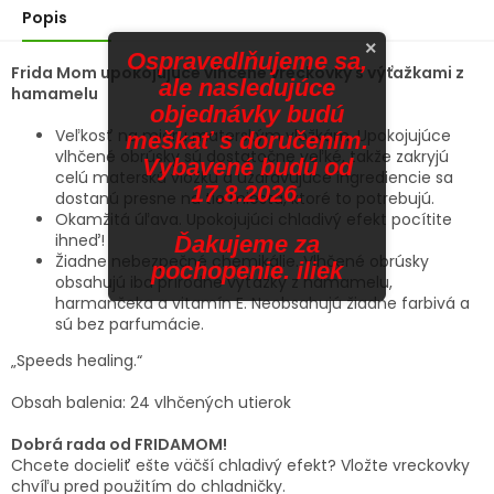
hviezdičiek.
hviezdičiek.
Popis
×
Ospravedlňujeme sa,
Frida Mom upokojujúce vlhčené vreckovky s výťažkami z
ale nasledujúce
hamamelu
objednávky budú
Veľkosť na mieru materským vložkám. Upokojujúce
meškať s doručením.
vlhčené obrúsky sú dostatočne veľké, takže zakryjú
Vybavené budú od
celú materskú vložku a uzdravujúce ingrediencie sa
17.8.2026.
dostanú presne na tie miesta, ktoré to potrebujú.
Okamžitá úľava. Upokojujúci chladivý efekt pocítite
ihneď!
Ďakujeme za
Žiadne nebezpečné chemikálie. Vlhčené obrúsky
pochopenie. iliek
obsahujú iba prírodné výťažky z hamamelu,
harmančeka a vitamín E. Neobsahujú žiadne farbivá a
sú bez parfumácie.
„Speeds healing.“
Obsah balenia: 24 vlhčených utierok
Dobrá rada od FRIDAMOM!
Chcete docieliť ešte väčší chladivý efekt? Vložte vreckovky
chvíľu pred použitím do chladničky.