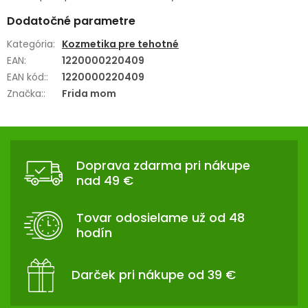
Dodatočné parametre
Kategória
:
Kozmetika pre tehotné
EAN
:
1220000220409
EAN kód:
:
1220000220409
Značka:
:
Frida mom
Z
Á
Doprava zdarma pri nákupe
P
nad 49 €
Ä
T
Tovar odosielame už od 48
I
hodín
E
Darček pri nákupe od 39 €