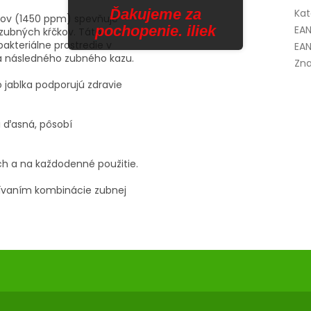
Ďakujeme za
Kat
idov (1450 ppm) spevňuje
pochopenie. iliek
EA
zubných kŕčkov. Táto
akteriálne prostredie v
EAN
a následného zubného kazu.
Zna
 jablka podporujú zdravie
i ďasná, pôsobí
ch a na každodenné použitie.
ívaním kombinácie zubnej