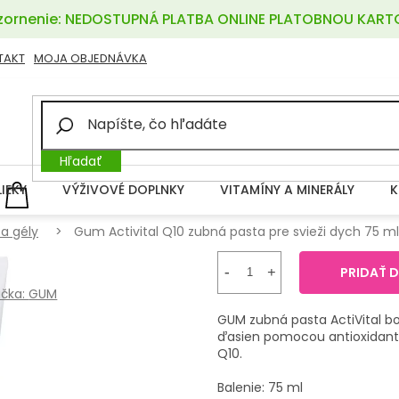
ornenie: NEDOSTUPNÁ PLATBA ONLINE PLATOBNOU KART
TAKT
MOJA OBJEDNÁVKA
Hľadať
LIEKY
VÝŽIVOVÉ DOPLNKY
VITAMÍNY A MINERÁLY
K
NÁKUPNÝ
KOŠÍK
a gély
Gum Activital Q10 zubná pasta pre svieži dych 75 ml
PRIDAŤ 
čka:
GUM
GUM zubná pasta ActiVital b
ďasien pomocou antioxidant
Q10.
Balenie: 75 ml