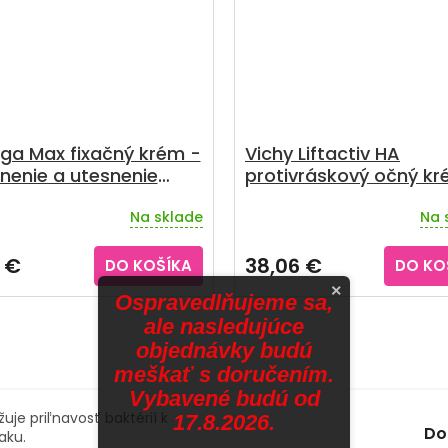
ga Max fixačný krém -
Vichy Liftactiv HA
nenie a utesnenie
protivráskový očný kr
RČEK zadarmo
ml
Na sklade
Na 
erné
Priemerné
tenie
hodnotenie
ktu
produktu
 €
38,06 €
DO KOŠÍKA
DO KO
je
×
5,0
Ospravedlňujeme sa,
z
ale nasledujúce
5
objednávky budú
ičiek.
hviezdičiek.
meškať s doručením.
Vybavené budú od
uje priľnavosť baktérií k
17.8.2026.
Do
aku.