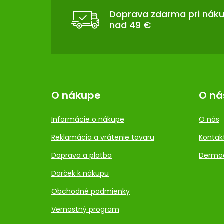
Ä
T
Doprava zdarma pri nák
nad 49 €
I
E
O nákupe
O ná
Informácie o nákupe
O nás
Reklamácia a vrátenie tovaru
Kontak
Doprava a platba
Dermo
Darček k nákupu
Obchodné podmienky
Vernostný program