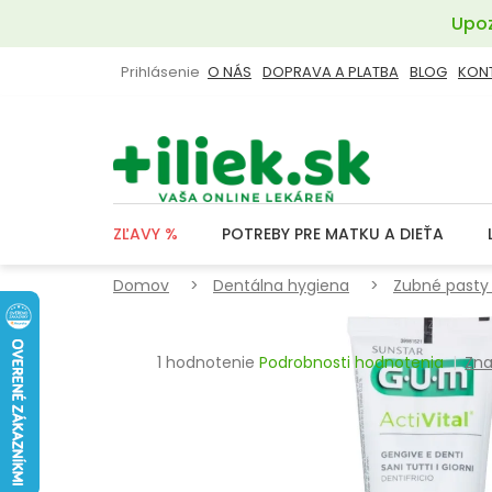
Prejsť
Upoz
na
obsah
Prihlásenie
O NÁS
DOPRAVA A PLATBA
BLOG
KON
ZĽAVY %
POTREBY PRE MATKU A DIEŤA
Domov
Dentálna hygiena
Zubné pasty 
Priemerné
1 hodnotenie
Podrobnosti hodnotenia
Zna
hodnotenie
produktu
je
5,0
z
5