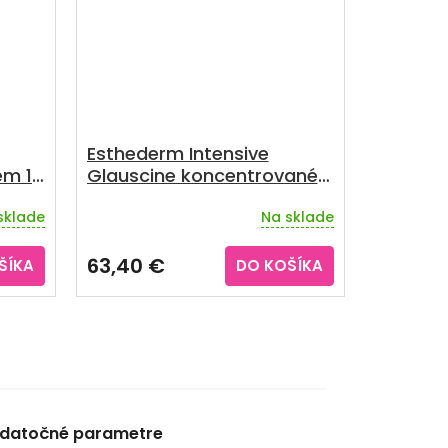
Esthederm Intensive
ém 15
Glauscine koncentrované
drenážne sérum proti
sklade
Na sklade
celulitíde 200 ml
63,40 €
ŠÍKA
DO KOŠÍKA
datočné parametre