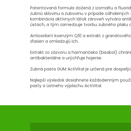
Patentovaná formula zložená z izomaltu a fluor
zubnú sklovinu a zubovinu v prípade odhalených 
kombinácia aktívnych látok zároveň vytvára antib
ústach, a tým zamedzuje tvorbu zubného plaku 
Antioxidant koenzým Q10 a extrakt z granátového
ďasien a omladzujú ich.
Extrakt zo zázvoru a harmančeka (bisabol) chrán
antibakteriálne a urýchľuje hojenie.
Zubná pasta GUM ActiVital je určená pre dospelý
Najlepší výsledok dosiahnete každodenným použ
pasty a ústneho výplachu ActiVital.
Z
Á
P