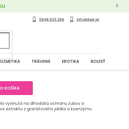
OU
0948 633 266
info@iliek.sk
OZMETIKA
TRÁVENIE
EROTIKA
BOLESŤ
DERM
DO KOŠÍKA
ola vyvinutá na dlhodobú ochranu zubov a
ov extraktu z granátového jablka a koenzýmu