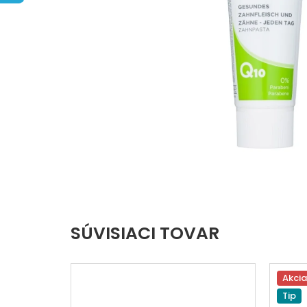
hviezdičiek.
SÚVISIACI TOVAR
Akcia
Tip