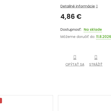
Detailné informácie
4,86 €
Jednotková
cena:
Na sklade
Môžeme doručiť do:
11.8.202
OPÝTAŤ SA
STRÁŽIŤ