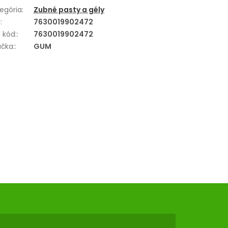
egória
:
Zubné pasty a gély
N
:
7630019902472
 kód:
:
7630019902472
čka:
:
GUM