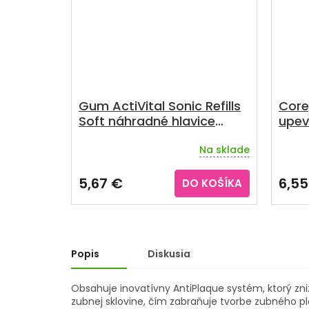
Gum ActiVital Sonic Refills
Core
Soft náhradné hlavice
upev
Black 2 ks
+DA
Na sklade
Priem
hodno
produ
5,67 €
6,55
DO KOŠÍKA
je
5,0
z
5
hviezd
Popis
Diskusia
Obsahuje inovatívny AntiPlaque systém, ktorý zniž
zubnej sklovine, čím zabraňuje tvorbe zubného pl