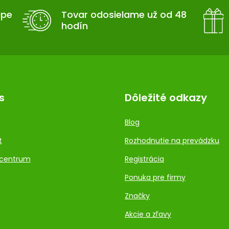
upe
Tovar odosielame už od 48
hodín
s
Dôležité odkazy
Blog
t
Rozhodnutie na prevádzku
centrum
Registrácia
Ponuka pre firmy
Značky
Akcie a zľavy