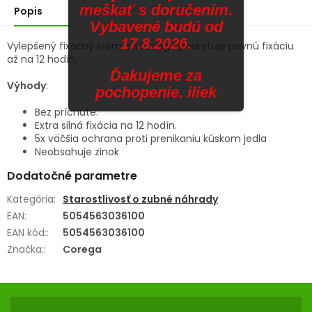
hviezdičiek.
hviezdičiek.
meškať s doručením.
Popis
Vybavené budú od
17.8.2026.
Vylepšený fixačný krém od Corega poskytuje pevnú fixáciu
až na 12 hodín.
Ďakujeme za
Výhody
:
pochopenie. iliek
Bez príchute.
Extra silná fixácia na 12 hodín.
5x väčšia ochrana proti prenikaniu kúskom jedla
Neobsahuje zinok
Dodatočné parametre
Kategória
:
Starostlivosť o zubné náhrady
EAN
:
5054563036100
EAN kód:
:
5054563036100
Značka:
:
Corega
Z
Á