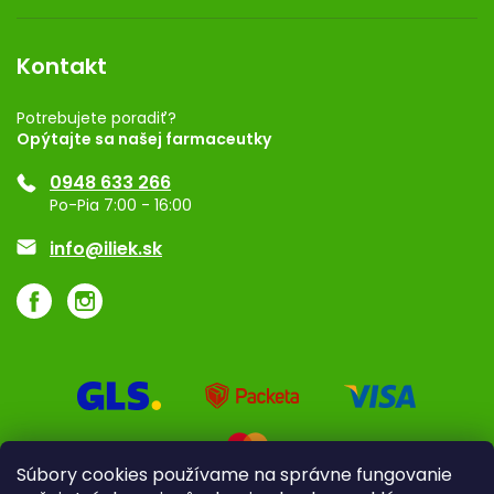
Obchodné podmienky
Dermocentrum
Blog
Vernostný program
Kontakt
Rozhodnutie na prevádzku
Registrácia
Potrebujete poradiť?
Opýtajte sa našej farmaceutky
Ponuka pre firmy
0948 633 266
Značky
Po-Pia 7:00 - 16:00
Akcie a zľavy
info@iliek.sk
Súbory cookies používame na správne fungovanie