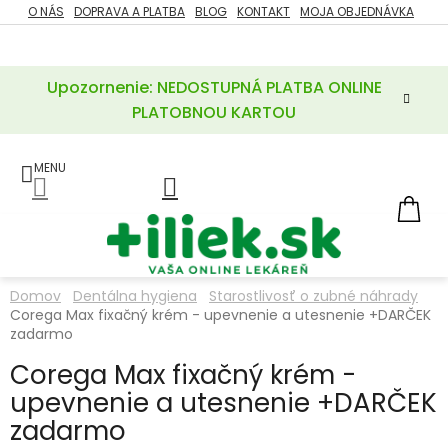
Prejsť
O NÁS
DOPRAVA A PLATBA
BLOG
KONTAKT
MOJA OBJEDNÁVKA
ZĽAVY
na
%
obsah
Upozornenie: NEDOSTUPNÁ PLATBA ONLINE
POTREBY
PRE
PLATOBNOU KARTOU
MATKU
A
DIEŤA
LIEKY
NÁ
KOŠ
VÝŽIVOVÉ
DOPLNKY
Domov
Dentálna hygiena
Starostlivosť o zubné náhrady
Corega Max fixačný krém - upevnenie a utesnenie +DARČEK
VITAMÍNY
A
zadarmo
MINERÁLY
Corega Max fixačný krém -
upevnenie a utesnenie +DARČEK
KOZMETIKA
zadarmo