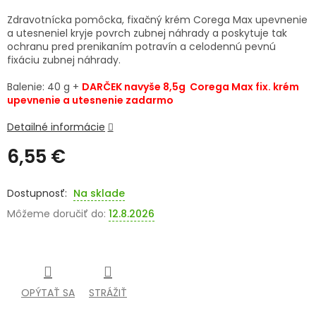
Zdravotnícka pomôcka, fixačný krém Corega Max upevnenie
SENIORI
a utesneniel kryje povrch zubnej náhrady a poskytuje tak
ochranu pred prenikaním potravín a celodennú pevnú
ZNAČKY
fixáciu zubnej náhrady.
Balenie: 40 g +
DARČEK navyše 8,5g Corega Max fix. krém
Prihlásenie
upevnenie a utesnenie zadarmo
Detailné informácie
6,55 €
Jednotková
cena:
Na sklade
Môžeme doručiť do:
12.8.2026
OPÝTAŤ SA
STRÁŽIŤ