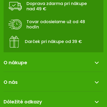
Doprava zdarma pri nákupe
P
nad 49 €
Ä
T
Tovar odosielame už od 48
I
hodín
E
Darček pri nákupe od 39 €
O nákupe
Informácie o nákupe
O nás
Reklamácia a vrátenie tovaru
Doprava a platba
O nás
Dôležité odkazy
Darček k nákupu
Kontakt