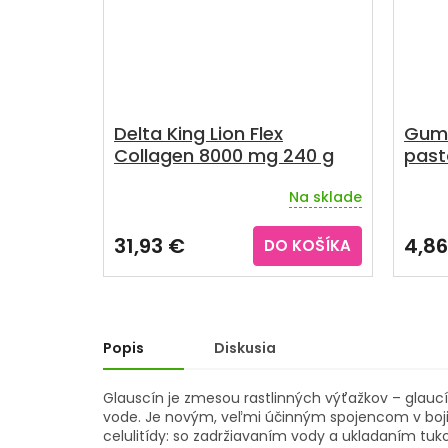
Delta King Lion Flex
Gum 
Collagen 8000 mg 240 g
past
Na sklade
Priemerné
Priem
hodnotenie
hodno
produktu
produ
31,93 €
4,86
DO KOŠÍKA
je
je
5,0
5,0
z
z
5
5
hviezdičiek.
hviezd
Popis
Diskusia
Glauscín je zmesou rastlinných výťažkov – glaucín
vode. Je novým, veľmi účinným spojencom v boj
celulitídy: so zadržiavaním vody a ukladaním tuko