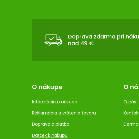
Z
Á
P
Ä
T
Doprava zdarma pri nák
nad 49 €
I
E
O nákupe
O ná
Informácie o nákupe
O nás
Reklamácia a vrátenie tovaru
Kontak
Doprava a platba
Dermo
Darček k nákupu