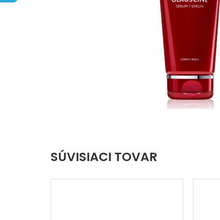
hviezdičiek.
SÚVISIACI TOVAR