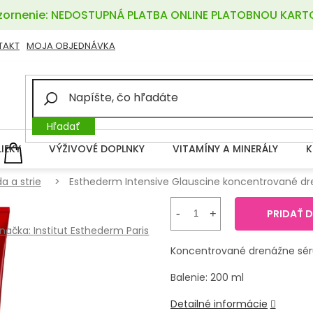
ornenie: NEDOSTUPNÁ PLATBA ONLINE PLATOBNOU KART
TAKT
MOJA OBJEDNÁVKA
Hľadať
LIEKY
VÝŽIVOVÉ DOPLNKY
VITAMÍNY A MINERÁLY
K
NÁKUPNÝ
KOŠÍK
da a strie
Esthederm Intensive Glauscine koncentrované dre
PRIDAŤ 
načka:
Institut Esthederm Paris
Koncentrované drenážne séru
Balenie: 200 ml
Detailné informácie