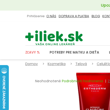
Prejsť
Upoz
na
obsah
Prihlásenie
O NÁS
DOPRAVA A PLATBA
BLOG
KON
ZĽAVY %
POTREBY PRE MATKU A DIEŤA
Domov
Kozmetika
Telová
Celulití
Priemerné
Neohodnotené
Podrobnosti hodnotenia
Z
hodnotenie
produktu
je
0,0
z
5