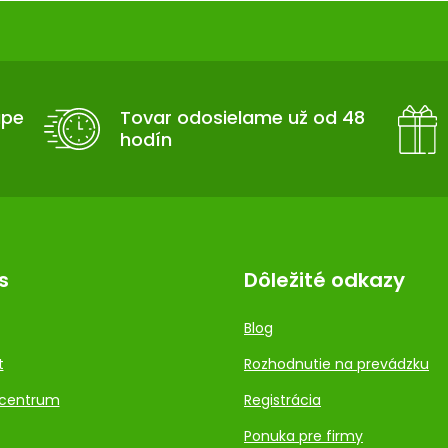
upe
Tovar odosielame už od 48
hodín
s
Dôležité odkazy
Blog
t
Rozhodnutie na prevádzku
centrum
Registrácia
Ponuka pre firmy