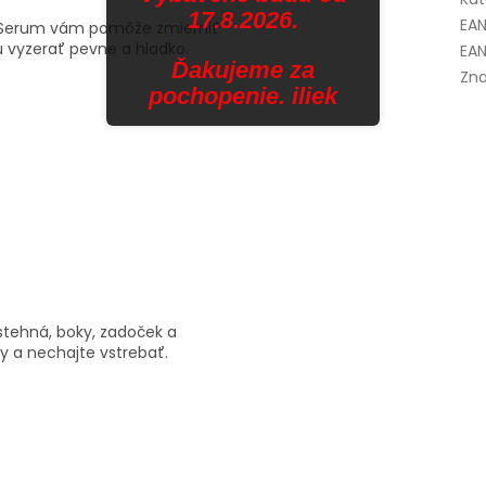
17.8.2026.
EA
ne Serum vám pomôže zmierniť
u vyzerať pevne a hladko.
EAN
Ďakujeme za
Zna
pochopenie. iliek
(stehná, boky, zadoček a
y a nechajte vstrebať.