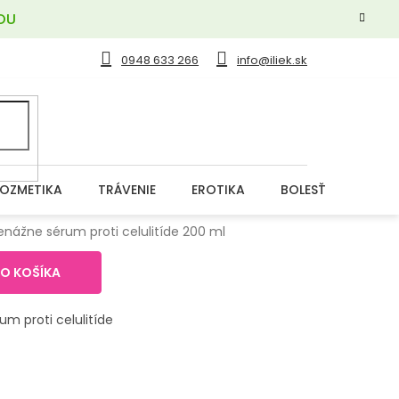
OU
0948 633 266
info@iliek.sk
OZMETIKA
TRÁVENIE
EROTIKA
BOLESŤ
DERM
nážne sérum proti celulitíde 200 ml
DO KOŠÍKA
m proti celulitíde