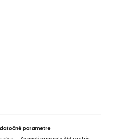
datočné parametre
egória
:
Kozmetika na celulitídu a strie