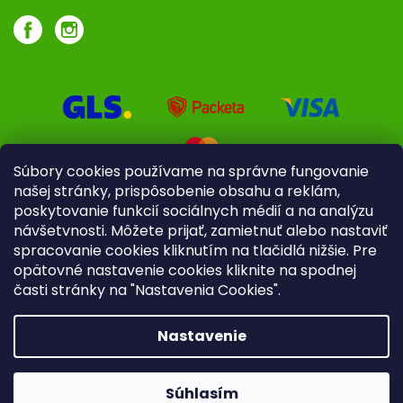
Súbory cookies používame na správne fungovanie
našej stránky, prispôsobenie obsahu a reklám,
poskytovanie funkcií sociálnych médií a na analýzu
návšetvnosti. Môžete prijať, zamietnuť alebo nastaviť
spracovanie cookies kliknutím na tlačidlá nižšie. Pre
opätovné nastavenie cookies kliknite na spodnej
časti stránky na "Nastavenia Cookies".
Pre firmy
Poradenstvo
Nastavenie
Copyright 2026
iliek.sk
. Všetky práva vyhradené.
Upraviť
nastavenie cookies
Súhlasím