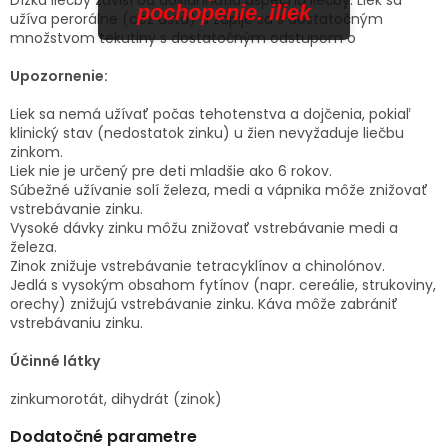
pochopenie. iliek
užíva perorálne (cez ústa) a zapije sa s dostatočným
množstvom tekutiny s dostatočným odstupom o
Upozornenie:
Liek sa nemá užívať počas tehotenstva a dojčenia, pokiaľ
klinický stav (nedostatok zinku) u žien nevyžaduje liečbu
zinkom.
Liek nie je určený pre deti mladšie ako 6 rokov.
Súbežné užívanie solí železa, medi a vápnika môže znižovať
vstrebávanie zinku.
Vysoké dávky zinku môžu znižovať vstrebávanie medi a
železa.
Zinok znižuje vstrebávanie tetracyklínov a chinolónov.
Jedlá s vysokým obsahom fytínov (napr. cereálie, strukoviny,
orechy) znižujú vstrebávanie zinku. Káva môže zabrániť
vstrebávaniu zinku.
Účinné látky
zinkumorotát, dihydrát (zinok)
Dodatočné parametre