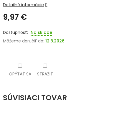
Detailné informácie
SENIORI
9,97 €
ZNAČKY
Jednotková
cena:
Na sklade
Prihlásenie
Môžeme doručiť do:
12.8.2026
OPÝTAŤ SA
STRÁŽIŤ
SÚVISIACI TOVAR