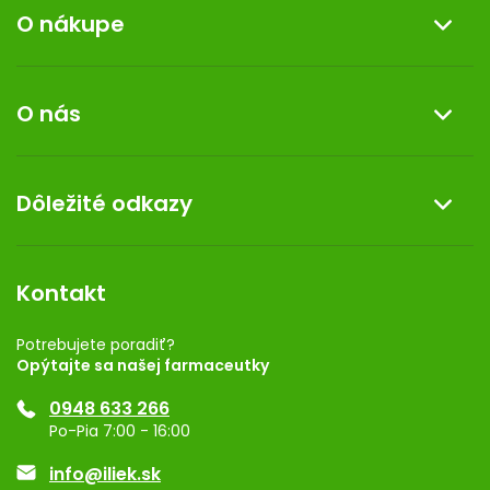
O nákupe
Informácie o nákupe
O nás
Reklamácia a vrátenie tovaru
Doprava a platba
O nás
Dôležité odkazy
Darček k nákupu
Kontakt
Obchodné podmienky
Dermocentrum
Blog
Vernostný program
Kontakt
Rozhodnutie na prevádzku
Registrácia
Potrebujete poradiť?
Opýtajte sa našej farmaceutky
Ponuka pre firmy
0948 633 266
Značky
Po-Pia 7:00 - 16:00
Akcie a zľavy
info@iliek.sk