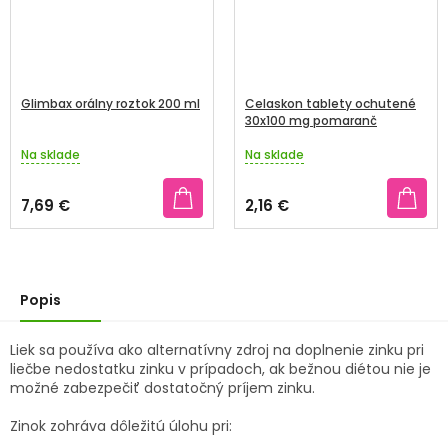
Glimbax orálny roztok 200 ml
Celaskon tablety ochutené
30x100 mg pomaranč
Na sklade
Na sklade
Priemerné
Priemerné
hodnotenie
hodnotenie
produktu
produktu
7,69 €
2,16 €
je
je
3,8
4,5
z
z
5
5
hviezdičiek.
hviezdičiek.
Popis
Liek sa používa ako alternatívny zdroj na doplnenie zinku pri
liečbe nedostatku zinku v prípadoch, ak bežnou diétou nie je
možné zabezpečiť dostatočný príjem zinku.
Zinok zohráva dôležitú úlohu pri: