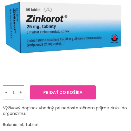
TRÁVENIE
produktu
je
5,0
EROTIKA
z
5
hviezdičiek.
BOLESŤ
DERMATOLÓGIA
DENTÁLNA
HYGIENA
ZDRAVOTNÍCKE
POMÔCKY
PRIDAŤ DO KOŠÍKA
PRÍRODNÉ
Výživový doplnok vhodný pri nedostatočnom príjme zinku do
LIEKY
organizmu.
Balenie: 50 tabliet
VETERINA