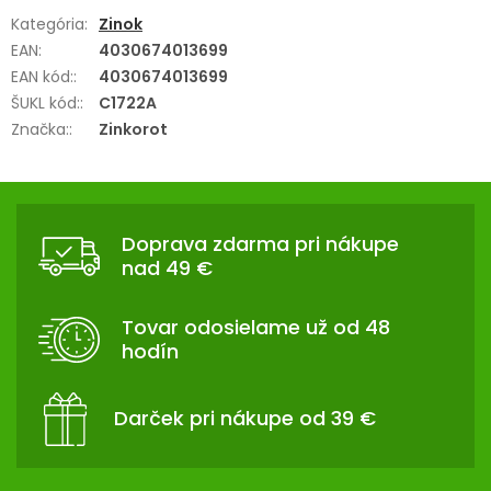
Kategória
:
Zinok
EAN
:
4030674013699
EAN kód:
:
4030674013699
ŠUKL kód:
:
C1722A
Značka:
:
Zinkorot
Z
Á
Doprava zdarma pri nákupe
P
nad 49 €
Ä
T
Tovar odosielame už od 48
I
hodín
E
Darček pri nákupe od 39 €