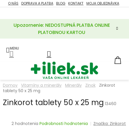
Prejsť
O NÁS
DOPRAVA A PLATBA
BLOG
KONTAKT
MOJA OBJEDNÁVKA
ZĽAVY
na
%
obsah
Upozornenie: NEDOSTUPNÁ PLATBA ONLINE
POTREBY
PRE
PLATOBNOU KARTOU
MATKU
A
DIEŤA
LIEKY
NÁ
KOŠ
VÝŽIVOVÉ
DOPLNKY
Domov
Vitamíny a minerály
Minerály
Zinok
Zinkorot
tablety 50 x 25 mg
VITAMÍNY
A
MINERÁLY
Zinkorot tablety 50 x 25 mg
13460
KOZMETIKA
Priemerné
2 hodnotenia
Podrobnosti hodnotenia
Značka:
Zinkorot
hodnotenie