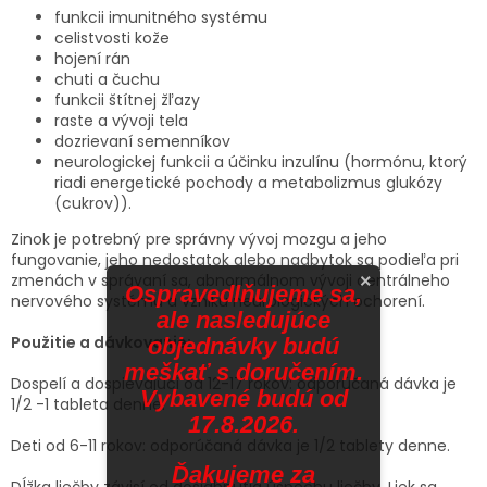
funkcii imunitného systému
celistvosti kože
hojení rán
chuti a čuchu
funkcii štítnej žľazy
raste a vývoji tela
dozrievaní semenníkov
neurologickej funkcii a účinku inzulínu (hormónu, ktorý
riadi energetické pochody a metabolizmus glukózy
(cukrov)).
Zinok je potrebný pre správny vývoj mozgu a jeho
fungovanie, jeho nedostatok alebo nadbytok sa podieľa pri
zmenách v správaní sa, abnormálnom vývoji centrálneho
×
Ospravedlňujeme sa,
nervového systému a vzniku neurologických ochorení.
ale nasledujúce
Použitie a dávkovanie:
objednávky budú
meškať s doručením.
Dospelí a dospievajúci od 12-17 rokov: odporúčaná dávka je
Vybavené budú od
1/2 -1 tableta denne.
17.8.2026.
Deti od 6-11 rokov: odporúčaná dávka je 1/2 tablety denne.
Ďakujeme za
Dĺžka liečby závisí od dosiahnutia úspechu liečby. Liek sa