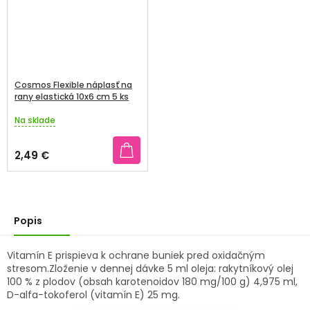
Cosmos Flexible náplasť na
rany elastická 10x6 cm 5 ks
Na sklade
Priemerné
hodnotenie
produktu
2,49 €
je
5,0
z
5
hviezdičiek.
Popis
Vitamín E prispieva k ochrane buniek pred oxidačným
stresom.Zloženie v dennej dávke 5 ml oleja: rakytníkový olej
100 % z plodov (obsah karotenoidov 180 mg/100 g) 4,975 ml,
D-alfa-tokoferol (vitamín E) 25 mg.