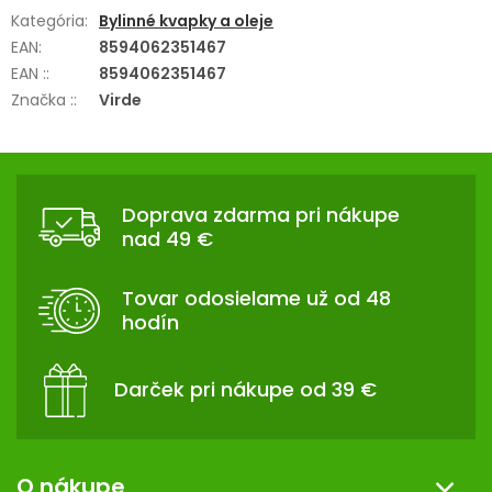
Kategória
:
Bylinné kvapky a oleje
EAN
:
8594062351467
EAN :
:
8594062351467
Značka :
:
Virde
Z
Á
Doprava zdarma pri nákupe
P
nad 49 €
Ä
T
Tovar odosielame už od 48
I
hodín
E
Darček pri nákupe od 39 €
O nákupe