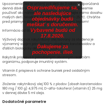
Upozornenie: Nie je určený pre deti do 3 rokov. Odporúčaná
×
Ospravedlňujeme sa,
denná dávka sa nesmie presiahnuť. Výrobok sa nesmie
používať ako náhrada pestrej stravy. Ukladajte mimo dosahu
ale nasledujúce
malých detí. Skladujte v suchu pri teplote 10-25 °C. Chráňte
objednávky budú
pred priamym slnečným svetlom a sálavým teplom!
meškať s doručením.
Vybavené budú od
Informácia od dodávateľa
17.8.2026.
Výživový doplnok rakytníkový olej lisovaný za studena je
významný svojim prirodzeným obsahom karotenoidov a
Ďakujeme za
ďalších biologicky aktívnych látok.
pochopenie. iliek
Rakytník prispieva k prirodzeným obranným reakciám
organizmu, podporuje imunitný systém.
Vitamín E prispieva k ochrane buniek pred oxidačným
stresom.
Zloženie: rakytníkový olej 100 % z plodov (obsah karotenoidov
180 mg / 100 g) 4,975 ml, D-alfa-tokoferol (vitamín E) 25 mg
v dennej dávke 5 ml oleja.
Dodatočné parametre