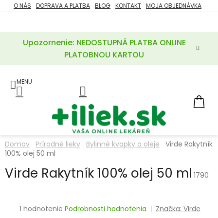
Prejsť
O NÁS
DOPRAVA A PLATBA
BLOG
KONTAKT
MOJA OBJEDNÁVKA
ZĽAVY
na
%
obsah
Upozornenie: NEDOSTUPNÁ PLATBA ONLINE
POTREBY
PRE
PLATOBNOU KARTOU
MATKU
A
DIEŤA
LIEKY
NÁ
KOŠ
VÝŽIVOVÉ
DOPLNKY
Domov
Prírodné lieky
Bylinné kvapky a oleje
Virde Rakytník
100% olej 50 ml
VITAMÍNY
A
MINERÁLY
Virde Rakytník 100% olej 50 ml
1790
KOZMETIKA
Priemerné
1 hodnotenie
Podrobnosti hodnotenia
Značka:
Virde
hodnotenie