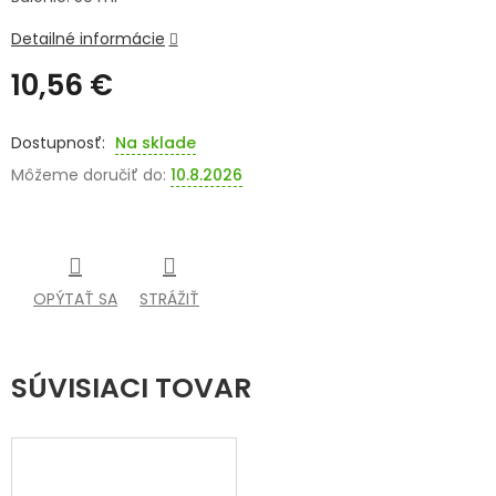
SENIORI
Detailné informácie
10,56 €
ZNAČKY
Jednotková
cena:
Prihlásenie
Na sklade
Môžeme doručiť do:
10.8.2026
OPÝTAŤ SA
STRÁŽIŤ
SÚVISIACI TOVAR