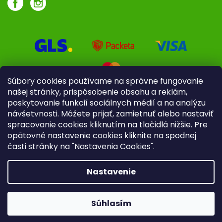
Súbory cookies používame na správne fungovanie
našej stránky, prispôsobenie obsahu a reklám,
poskytovanie funkcií sociálnych médií a na analýzu
návšetvnosti. Môžete prijať, zamietnuť alebo nastaviť
spracovanie cookies kliknutím na tlačidlá nižšie. Pre
opätovné nastavenie cookies kliknite na spodnej
časti stránky na "Nastavenia Cookies".
Pre firmy
Poradenstvo
Nastavenie
Copyright 2026
iliek.sk
. Všetky práva vyhradené.
Upraviť
nastavenie cookies
Súhlasím
Vytvoril Shoptet
|
mime digital