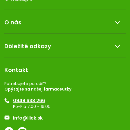
Informácie o nákupe
O nás
Reklamácia a vrátenie tovaru
Doprava a platba
O nás
Dôležité odkazy
Darček k nákupu
Kontakt
Obchodné podmienky
Dermocentrum
Blog
Vernostný program
Kontakt
Rozhodnutie na prevádzku
Registrácia
Potrebujete poradiť?
Opýtajte sa našej farmaceutky
Ponuka pre firmy
0948 633 266
Značky
Po-Pia 7:00 - 16:00
Akcie a zľavy
info@iliek.sk