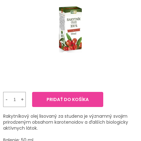
TRÁVENIE
produktu
je
5,0
EROTIKA
z
5
hviezdičiek.
BOLESŤ
DERMATOLÓGIA
DENTÁLNA
HYGIENA
ZDRAVOTNÍCKE
POMÔCKY
PRIDAŤ DO KOŠÍKA
PRÍRODNÉ
Rakytníkový olej lisovaný za studena je významný svojim
LIEKY
prirodzeným obsahom karotenoidov a ďalších biologicky
aktívnych látok.
VETERINA
Balenie: 50 ml