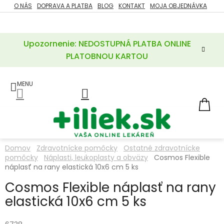
Prejsť
O NÁS
DOPRAVA A PLATBA
BLOG
KONTAKT
MOJA OBJEDNÁVKA
ZĽAVY
na
%
obsah
Upozornenie: NEDOSTUPNÁ PLATBA ONLINE
POTREBY
PRE
PLATOBNOU KARTOU
MATKU
A
DIEŤA
LIEKY
NÁ
KOŠ
VÝŽIVOVÉ
DOPLNKY
Domov
Zdravotnícke pomôcky
Ostatné zdravotnícke
pomôcky
Náplasti, leukoplasty a obväzy
Cosmos Flexible
VITAMÍNY
A
náplasť na rany elastická 10x6 cm 5 ks
MINERÁLY
Cosmos Flexible náplasť na rany
elastická 10x6 cm 5 ks
KOZMETIKA