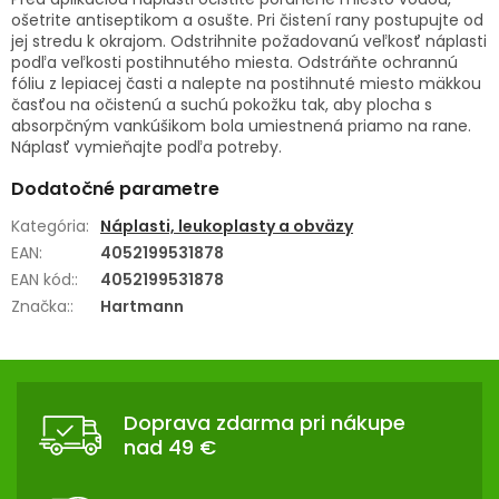
ošetrite antiseptikom a osušte. Pri čistení rany postupujte od
jej stredu k okrajom. Odstrihnite požadovanú veľkosť náplasti
podľa veľkosti postihnutého miesta. Odstráňte ochrannú
fóliu z lepiacej časti a nalepte na postihnuté miesto mäkkou
časťou na očistenú a suchú pokožku tak, aby plocha s
absorpčným vankúšikom bola umiestnená priamo na rane.
Náplasť vymieňajte podľa potreby.
Dodatočné parametre
Kategória
:
Náplasti, leukoplasty a obväzy
EAN
:
4052199531878
EAN kód:
:
4052199531878
Značka:
:
Hartmann
Z
Á
Doprava zdarma pri nákupe
P
nad 49 €
Ä
T