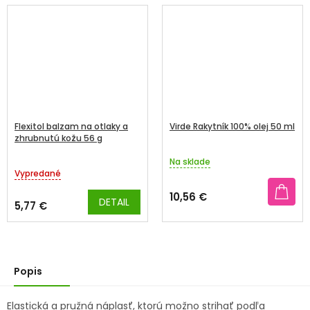
Flexitol balzam na otlaky a
Virde Rakytník 100% olej 50 ml
zhrubnutú kožu 56 g
Na sklade
Priemerné
Vypredané
hodnotenie
produktu
10,56 €
DETAIL
je
5,77 €
5,0
z
5
hviezdičiek.
Popis
Elastická a pružná náplasť, ktorú možno strihať podľa