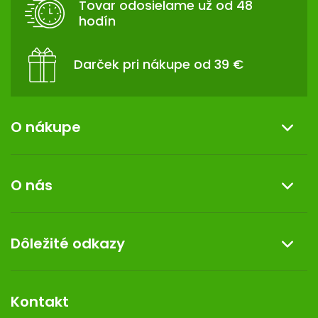
Tovar odosielame už od 48
I
hodín
E
Darček pri nákupe od 39 €
O nákupe
Informácie o nákupe
O nás
Reklamácia a vrátenie tovaru
Doprava a platba
O nás
Dôležité odkazy
Darček k nákupu
Kontakt
Obchodné podmienky
Dermocentrum
Blog
Vernostný program
Kontakt
Rozhodnutie na prevádzku