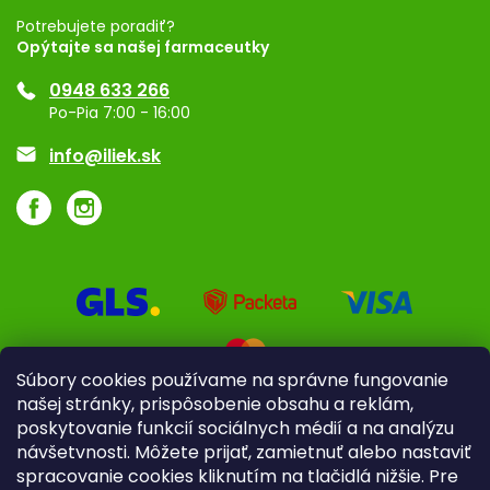
Registrácia
Potrebujete poradiť?
Opýtajte sa našej farmaceutky
Ponuka pre firmy
0948 633 266
Značky
Po-Pia 7:00 - 16:00
Akcie a zľavy
info@iliek.sk
Súbory cookies používame na správne fungovanie
našej stránky, prispôsobenie obsahu a reklám,
poskytovanie funkcií sociálnych médií a na analýzu
návšetvnosti. Môžete prijať, zamietnuť alebo nastaviť
spracovanie cookies kliknutím na tlačidlá nižšie. Pre