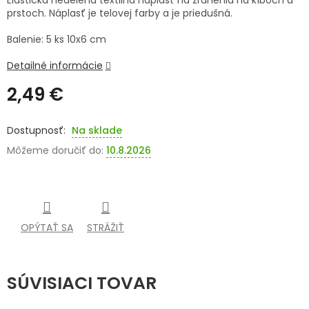
Elastická nedelená textilná náplasť na zranenia na kĺboch a
prstoch. Náplasť je telovej farby a je priedušná.
SENIORI
Balenie: 5 ks 10x6 cm
ZNAČKY
Detailné informácie
Prihlásenie
2,49 €
Jednotková
cena:
Na sklade
Môžeme doručiť do:
10.8.2026
OPÝTAŤ SA
STRÁŽIŤ
SÚVISIACI TOVAR