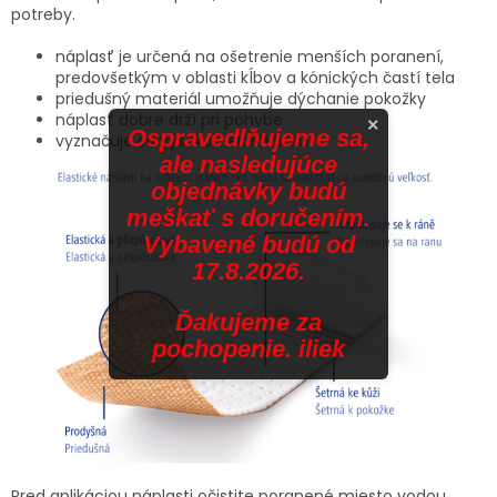
potreby.
náplasť je určená na ošetrenie menších poranení,
predovšetkým v oblasti kĺbov a kónických častí tela
priedušný materiál umožňuje dýchanie pokožky
náplasť dobre drží pri pohybe
×
Ospravedlňujeme sa,
vyznačuje sa vysokou elasticitou
ale nasledujúce
objednávky budú
meškať s doručením.
Vybavené budú od
17.8.2026.
Ďakujeme za
pochopenie. iliek
Pred aplikáciou náplasti očistite poranené miesto vodou,