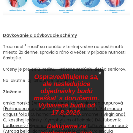
Dávkovanie a dávkovacie schémy
®
Traumeel
masť sa nanáša v tenkej vrstve na postihnuté
miesto 2x denne, spravidla ráno a večer, v prípade nutnosti
častejšie.
Určený je pre celú rodinu, vrátane malých detí a seniorov.
×
Ospravedlňujeme sa,
Na akútne aj dlhodobé problémy.
ale nasledujúce
objednávky budú
Zloženie:
meškať s doručením.
arnika horská (Arnica montana) D3
,
echinacea purpurová
Vybavené budú od
(Echinacea purpurea) O
,
echinacea úzkolistá (Echinacea
17.8.2026.
angustifolia) O
,
hamamel virgínsky (Hamamelis virginiana)
O
,
kostihoj lekársky (Symphytum officinale) D4
,
ľubovník
Ďakujeme za
bodkovaný (Hypericum perforatum) D6
,
ľuľkovec zlomocný
(Atropa bella-donna) D1
,
nechtík lekársky (Calendula