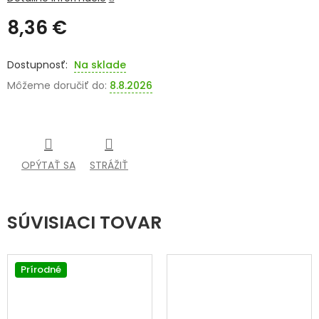
8,36 €
SENIORI
Jednotková
ZNAČKY
cena:
Na sklade
Môžeme doručiť do:
8.8.2026
Prihlásenie
OPÝTAŤ SA
STRÁŽIŤ
SÚVISIACI TOVAR
Prírodné