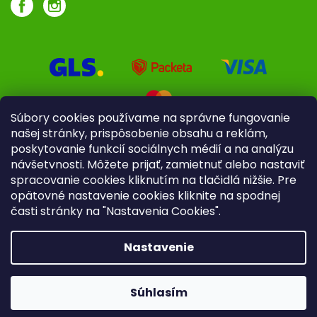
Súbory cookies používame na správne fungovanie
našej stránky, prispôsobenie obsahu a reklám,
poskytovanie funkcií sociálnych médií a na analýzu
návšetvnosti. Môžete prijať, zamietnuť alebo nastaviť
spracovanie cookies kliknutím na tlačidlá nižšie. Pre
opätovné nastavenie cookies kliknite na spodnej
časti stránky na "Nastavenia Cookies".
Pre firmy
Poradenstvo
Nastavenie
Copyright 2026
iliek.sk
. Všetky práva vyhradené.
Upraviť
nastavenie cookies
Súhlasím
Vytvoril Shoptet
|
mime digital