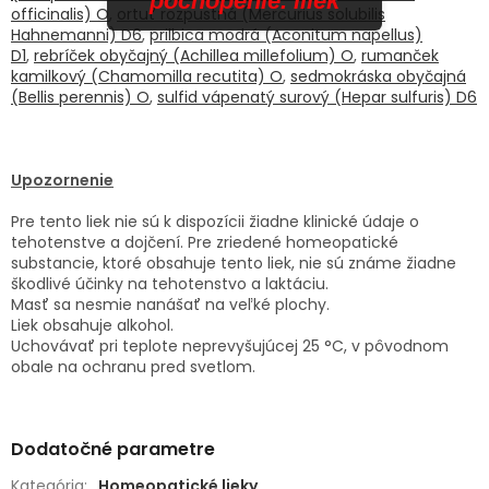
pochopenie. iliek
officinalis) O
,
ortuť rozpustná (Mercurius solubilis
Hahnemanni) D6
,
prilbica modrá (Aconitum napellus)
D1
,
rebríček obyčajný (Achillea millefolium) O
,
rumanček
kamilkový (Chamomilla recutita) O
,
sedmokráska obyčajná
(Bellis perennis) O
,
sulfid vápenatý surový (Hepar sulfuris) D6
Upozornenie
Pre tento liek nie sú k dispozícii žiadne klinické údaje o
tehotenstve a dojčení. Pre zriedené homeopatické
substancie, ktoré obsahuje tento liek, nie sú známe žiadne
škodlivé účinky na tehotenstvo a laktáciu.
Masť sa nesmie nanášať na veľké plochy.
Liek obsahuje alkohol.
Uchovávať pri teplote neprevyšujúcej 25 °C, v pôvodnom
obale na ochranu pred svetlom.
Dodatočné parametre
Kategória
:
Homeopatické lieky