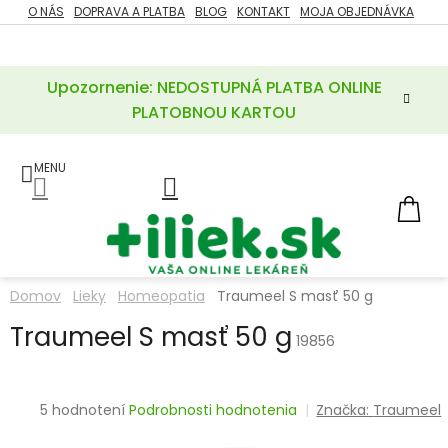
Prejsť
O NÁS
DOPRAVA A PLATBA
BLOG
KONTAKT
MOJA OBJEDNÁVKA
ZĽAVY
na
%
obsah
Upozornenie: NEDOSTUPNÁ PLATBA ONLINE
POTREBY
PRE
PLATOBNOU KARTOU
MATKU
A
DIEŤA
LIEKY
NÁ
KOŠ
VÝŽIVOVÉ
DOPLNKY
Domov
Lieky
Homeopatia
Traumeel S masť 50 g
VITAMÍNY
Traumeel S masť 50 g
A
19856
MINERÁLY
KOZMETIKA
Priemerné
5 hodnotení
Podrobnosti hodnotenia
Značka:
Traumeel
hodnotenie
produktu