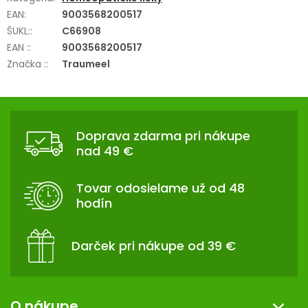
EAN
:
9003568200517
ŠUKL:
:
C66908
EAN :
:
9003568200517
Značka :
:
Traumeel
Z
Á
Doprava zdarma pri nákupe
P
nad 49 €
Ä
T
Tovar odosielame už od 48
I
hodín
E
Darček pri nákupe od 39 €
O nákupe