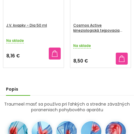
J.V. kvapky - Dia 50 ml
Cosmos Active
kineziologická tejpovacia
páska modrá 5 cm x 5 m 1 ks
Na sklade
Priemerné
Na sklade
hodnotenie
produktu
8,16 €
je
8,50 €
5,0
z
5
hviezdičiek.
Popis
Traumeel masť sa používa pri ľahkých a stredne závažných
poraneniach pohybového aparátu