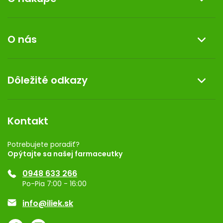
Informácie o nákupe
O nás
Reklamácia a vrátenie tovaru
Doprava a platba
O nás
Dôležité odkazy
Darček k nákupu
Kontakt
Obchodné podmienky
Dermocentrum
Blog
Vernostný program
Kontakt
Rozhodnutie na prevádzku
Registrácia
Potrebujete poradiť?
Opýtajte sa našej farmaceutky
Ponuka pre firmy
0948 633 266
Značky
Po-Pia 7:00 - 16:00
Akcie a zľavy
info@iliek.sk