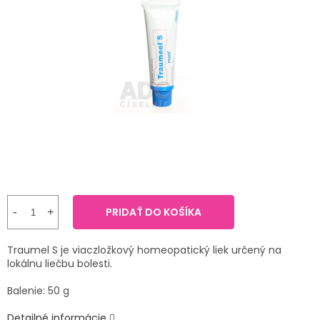
TRÁVENIE
je
4,4
z
EROTIKA
5
hviezdičiek.
BOLESŤ
DERMATOLÓGIA
DENTÁLNA
HYGIENA
ZDRAVOTNÍCKE
PRIDAŤ DO KOŠÍKA
POMÔCKY
Traumel S je viaczložkový homeopatický liek určený na
PRÍRODNÉ
lokálnu liečbu bolesti.
LIEKY
Balenie: 50 g
VETERINA
Detailné informácie