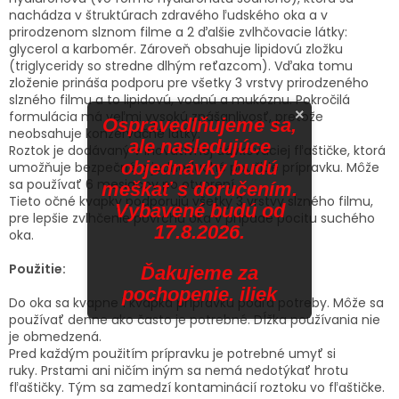
nachádza v štruktúrach zdravého ľudského oka a v
prirodzenom slznom filme a 2 ďalšie zvlhčovacie látky:
glycerol a karbomér. Zároveň obsahuje lipidovú zložku
(triglyceridy so stredne dlhým reťazcom). Vďaka tomu
zloženie prináša podporu pre všetky 3 vrstvy prirodzeného
slzného filmu a to lipidovú, vodnú a mukóznu. Pokročilá
×
formulácia má veľmi vysokú znášanlivosť, pretože
Ospravedlňujeme sa,
neobsahuje konzervačné látky.
ale nasledujúce
Roztok je dodávaný v inovatívnej dávkovaciej fľaštičke, ktorá
objednávky budú
umožňuje bezpečné a jednoduché použitie prípravku. Môže
sa používať 6 mesiacov po otvorení.
meškať s doručením.
Tieto očné kvapky podporujú všetky 3 vrstvy slzného filmu,
Vybavené budú od
pre lepšie zvlhčenie povrchu oka v prípade pocitu suchého
17.8.2026.
oka.
Použitie:
Ďakujeme za
pochopenie. iliek
Do oka sa kvapne 1 kvapka prípravku podľa potreby. Môže sa
používať denne ako často je potrebné. Dĺžka používania nie
je obmedzená.
Pred každým použitím prípravku je potrebné umyť si
ruky. Prstami ani ničím iným sa nemá nedotýkať hrotu
fľaštičky. Tým sa zamedzí kontaminácií roztoku vo fľaštičke.