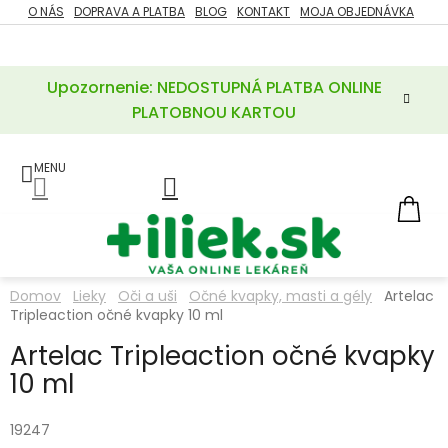
Prejsť
O NÁS
DOPRAVA A PLATBA
BLOG
KONTAKT
MOJA OBJEDNÁVKA
ZĽAVY
na
%
obsah
Upozornenie: NEDOSTUPNÁ PLATBA ONLINE
POTREBY
PRE
PLATOBNOU KARTOU
MATKU
A
DIEŤA
LIEKY
NÁ
KOŠ
VÝŽIVOVÉ
DOPLNKY
Domov
Lieky
Oči a uši
Očné kvapky, masti a gély
Artelac
Tripleaction očné kvapky 10 ml
VITAMÍNY
A
MINERÁLY
Artelac Tripleaction očné kvapky
10 ml
KOZMETIKA
19247