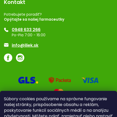
Kontakt
Rozhodnutie na prevádzku
Registrácia
Potrebujete poradiť?
Opýtajte sa našej farmaceutky
Ponuka pre firmy
0948 633 266
Značky
Po-Pia 7:00 - 16:00
Akcie a zľavy
info@iliek.sk
Súbory cookies používame na správne fungovanie
našej stránky, prispôsobenie obsahu a reklám,
poskytovanie funkcií sociálnych médií a na analýzu
návšetvnosti. Môžete prijať, zamietnuť alebo nastaviť