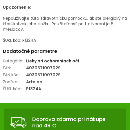
Upozornenie
:
Nepoužívajte túto zdravotnícku pomôcku, ak ste alergický na
ktorúkoľvek jeho zložku. Použiteľnosť po 1. otvorení je 6
mesiacov.
ŠUKL kód: P1324A
Dodatočné parametre
Kategória
:
Lieky pri ochoreniach očí
EAN
:
4030571007029
EAN kód:
:
4030571007029
Značka:
:
Artelac
ŠUKL kód:
:
P1324A
Z
Á
Doprava zdarma pri nákupe
P
nad 49 €
Ä