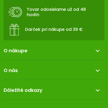
T
Tovar odosielame už od 48
I
hodín
E
Darček pri nákupe od 39 €
O nákupe
Informácie o nákupe
O nás
Reklamácia a vrátenie tovaru
Doprava a platba
O nás
Dôležité odkazy
Darček k nákupu
Kontakt
Obchodné podmienky
Dermocentrum
Blog
Vernostný program