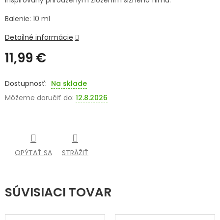
inšpirovaný prirodzeným zložením slzného filmu.
SENIORI
Balenie: 10 ml
ZNAČKY
Detailné informácie
11,99 €
Prihlásenie
Jednotková
cena:
Na sklade
Môžeme doručiť do:
12.8.2026
OPÝTAŤ SA
STRÁŽIŤ
SÚVISIACI TOVAR