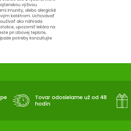
dojčenskou výživou
i imunity, alebo alergické
lovým katétrom. Uchovávať
používať ako náhrada
stolice, upozorniť lekára na
te pri izbovej teplote,
pade potreby konzultujte
upe
Tovar odosielame už od 48
hodín