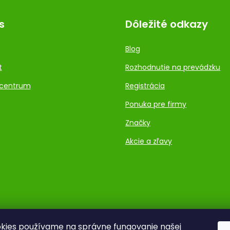
s
Dôležité odkazy
Blog
t
Rozhodnutie na prevádzku
centrum
Registrácia
Ponuka pre firmy
Značky
Akcie a zľavy
kies používame na správne fungovanie našej