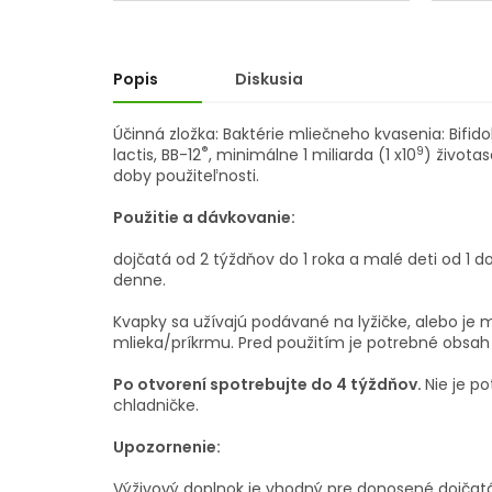
z
z
5
5
hviezdičiek.
hviezd
Popis
Diskusia
Účinná zložka: Baktérie mliečneho kvasenia: Bifid
®
9
lactis, BB-12
, minimálne 1 miliarda (1 x10
) života
doby použiteľnosti.
Použitie a dávkovanie:
dojčatá od 2 týždňov do 1 roka a malé deti od 1 d
denne.
Kvapky sa užívajú podávané na lyžičke, alebo je 
mlieka/príkrmu. Pred použitím je potrebné obsah
Po otvorení spotrebujte do 4 týždňov.
Nie je p
chladničke.
Upozornenie:
Výživový doplnok je vhodný pre donosené dojčatá 