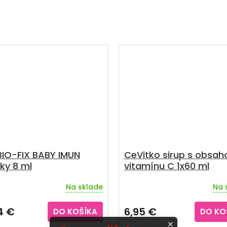
IO-FIX BABY IMUN
CeVitko sirup s obsa
ky 8 ml
vitamínu C 1x60 ml
Na sklade
Na 
erné
Priemerné
tenie
hodnotenie
ktu
produktu
4 €
6,95 €
DO KOŠÍKA
DO KO
je
×
4,0