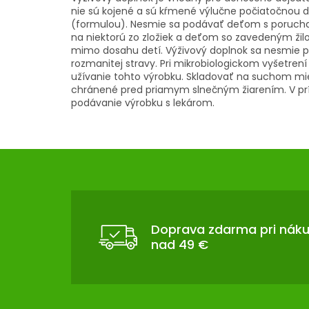
nie sú kojené a sú kŕmené výlučne počiatočnou 
(formulou). Nesmie sa podávať deťom s porucham
na niektorú zo zložiek a deťom so zavedeným ži
mimo dosahu detí. Výživový doplnok sa nesmie 
rozmanitej stravy. Pri mikrobiologickom vyšetrení 
užívanie tohto výrobku. Skladovať na suchom mies
chránené pred priamym slnečným žiarením. V prí
podávanie výrobku s lekárom.
Z
Á
P
Ä
T
Doprava zdarma pri nák
nad 49 €
I
E