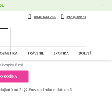
OU
0948 633 266
info@iliek.sk
OZMETIKA
TRÁVENIE
EROTIKA
BOLESŤ
DERM
y kvapky 8 ml
DO KOŠÍKA
ojčatá od 2 týždňov do 1 roka a deti do 3