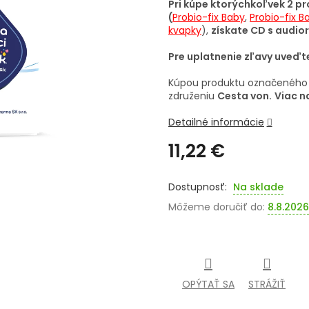
Pri kúpe ktorýchkoľvek 2 
(
Probio-fix Baby
,
Probio-fix B
kvapky
),
získate CD s audior
Pre uplatnenie zľavy uveď
Kúpou produktu označenéh
združeniu
Cesta von.
Viac n
Detailné informácie
11,22 €
Jednotková
cena:
Na sklade
Môžeme doručiť do:
8.8.2026
OPÝTAŤ SA
STRÁŽIŤ