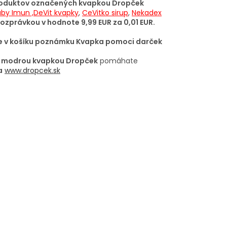
produktov označených kvapkou Dropček
aby Imun ,
DeVit kvapky
,
CeVitko sirup
,
Nekadex
ozprávkou v hodnote 9,99 EUR za 0,01 EUR.
te v košíku poznámku Kvapka pomoci darček
o
modrou kvapkou Dropček
pomáhate
a
www.dropcek.sk