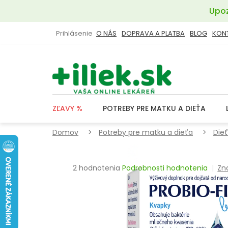
Prejsť
Upoz
na
obsah
Prihlásenie
O NÁS
DOPRAVA A PLATBA
BLOG
KON
ZĽAVY %
POTREBY PRE MATKU A DIEŤA
Domov
Potreby pre matku a dieťa
Die
Priemerné
2 hodnotenia
Podrobnosti hodnotenia
Zn
hodnotenie
produktu
je
3,5
z
5