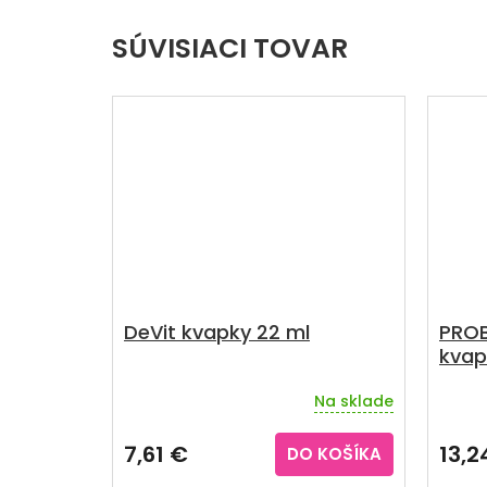
SÚVISIACI TOVAR
DeVit kvapky 22 ml
PROB
kvap
Na sklade
Priemerné
Priem
hodnotenie
hodno
produktu
produ
7,61 €
13,2
DO KOŠÍKA
je
je
3,4
3,7