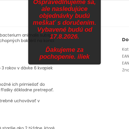
Ospravedlňujeme sa,
z
ale nasledujúce
5
objednávky budú
ičiek.
hviezdičiek.
meškať s doručením.
Vybavené budú od
obacterium animalis subsp.
17.8.2026.
Do
schopných baktérií na konci
Ďakujeme za
Kat
pochopenie. iliek
EA
EAN
o 3 rokov v dávke 6 kvapiek
Zna
možné ich primiešať do
 fľašky dôkladne pretrepať.
otrebné uchovávať v
staršie ako 2 týždne, ktoré