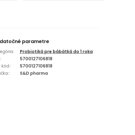
z
5
hviezdičiek.
datočné parametre
egória
:
Probiotiká pre bábätká do 1 roka
N
:
5700127106818
 kód:
:
5700127106818
čka:
:
S&D pharma