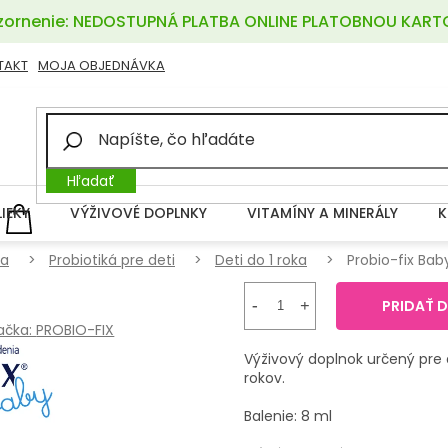
ornenie: NEDOSTUPNÁ PLATBA ONLINE PLATOBNOU KART
TAKT
MOJA OBJEDNÁVKA
Hľadať
LIEKY
VÝŽIVOVÉ DOPLNKY
VITAMÍNY A MINERÁLY
K
NÁKUPNÝ
KOŠÍK
ťa
Probiotiká pre deti
Deti do 1 roka
Probio-fix Bab
PRIDAŤ 
ačka:
PROBIO-FIX
Výživový doplnok určený pre d
rokov.
Balenie: 8 ml