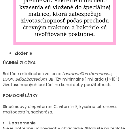
Zloženie
ÚČINNÁ ZLOŽKA
Baktérie mliečneho kvasenia:
Lactobacillus
rhamnosus
,
9
LGG®,
Bifidobacterium
, BB-12® minimálne 1 miliarda (1 ×10
)
životaschopných baktérií na konci doby použiteľnosti.
POMOCNÉ LÁTKY
Slnečnicový olej, vitamín C, vitamín E, kyselina citrónová,
maltodextrín, sacharóza.
Upozornenie
Nie je
potrebné uchovávať v chladničke. Skladujte pri teplote