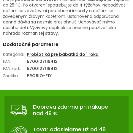
do 25
°C. Po otvorení spotrebujte do 4 týždňov.
N
epodávať
deťom so závažnými poruchami imunity a deťom so
zavedeným žilovým katétrom.
Ustanovená odporúčaná
denná dávka sa nesmie presiahnuť. Uchovávať mimo
dosahu detí. Výživový doplnok sa nesmie používať ako
náhrada rozmanitej stravy.
Dodatočné parametre
Kategória
:
Probiotiká pre bábätká do 1 roka
EAN
:
5700127119412
EAN kód:
:
5700127119412
Značka:
:
PROBIO-FIX
Z
Á
Doprava zdarma pri nákupe
P
nad 49 €
Ä
T
Tovar odosielame už od 48