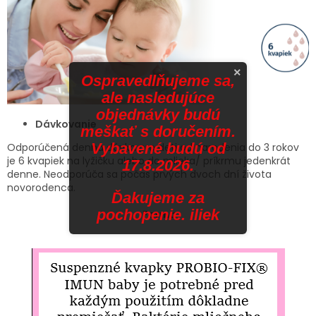
×
Ospravedlňujeme sa,
ale nasledujúce
objednávky budú
Dávkovanie
meškať s doručením.
Vybavené budú od
Odporúčená denná dávka pre deti od narodenia do 3 rokov
je 6 kvapiek na lyžičku alebo do mlieka/ príkrmu jedenkrát
17.8.2026.
denne. Neodporúča sa počas prvých dvoch dní života
novorodenca.
Ďakujeme za
pochopenie. iliek
Forma