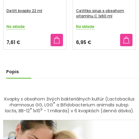
DeVit kvapky 22 ml
CeVitko sirup s obsahom
vitamínu C 1x60 ml
Na sklade
Na sklade
Priemerné
Priemerné
hodnotenie
hodnotenie
produktu
produktu
7,61 €
6,95 €
je
je
3,4
4,0
z
z
5
5
hviezdičiek.
hviezdičiek.
Popis
Kvapky s obsahom živých bakteriálnych kultúr (Lactobacilus
®
rhamnosus GG, LGG
a Bifidobacterium animalis subsp.
®
9
lactis, BB-12
1x10
- 1 miliarda) v 6 kvapkách (denná dávka).