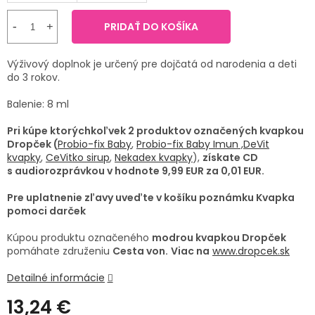
SENIORI
PRIDAŤ DO KOŠÍKA
ZNAČKY
Výživový doplnok je určený pre dojčatá od narodenia a deti
do 3 rokov.
Prihlásenie
Balenie: 8 ml
Pri kúpe ktorýchkoľvek 2 produktov označených kvapkou
Dropček (
Probio-fix Baby
,
Probio-fix Baby Imun ,
DeVit
kvapky
,
CeVitko sirup
,
Nekadex kvapky
),
získate CD
s audiorozprávkou v hodnote 9,99 EUR za 0,01 EUR.
Pre uplatnenie zľavy uveďte v košíku poznámku Kvapka
pomoci darček
Kúpou produktu označeného
modrou kvapkou Dropček
pomáhate združeniu
Cesta von.
Viac na
www.dropcek.sk
Detailné informácie
13,24 €