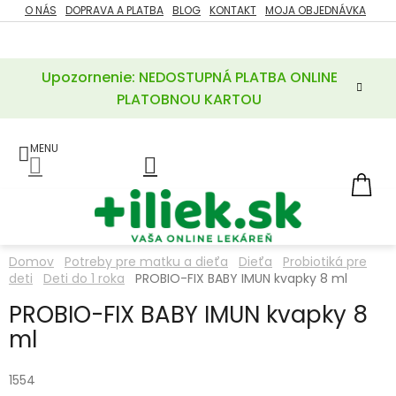
Prejsť
O NÁS
DOPRAVA A PLATBA
BLOG
KONTAKT
MOJA OBJEDNÁVKA
ZĽAVY
na
%
obsah
Upozornenie: NEDOSTUPNÁ PLATBA ONLINE
POTREBY
PRE
PLATOBNOU KARTOU
MATKU
A
DIEŤA
LIEKY
NÁ
KOŠ
VÝŽIVOVÉ
DOPLNKY
Domov
Potreby pre matku a dieťa
Dieťa
Probiotiká pre
deti
Deti do 1 roka
PROBIO-FIX BABY IMUN kvapky 8 ml
VITAMÍNY
A
MINERÁLY
PROBIO-FIX BABY IMUN kvapky 8
ml
KOZMETIKA
1554