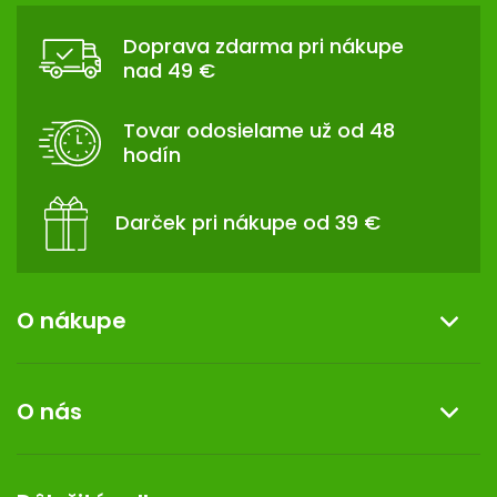
Á
Doprava zdarma pri nákupe
P
nad 49 €
Ä
T
Tovar odosielame už od 48
I
hodín
E
Darček pri nákupe od 39 €
O nákupe
Informácie o nákupe
O nás
Reklamácia a vrátenie tovaru
Doprava a platba
O nás