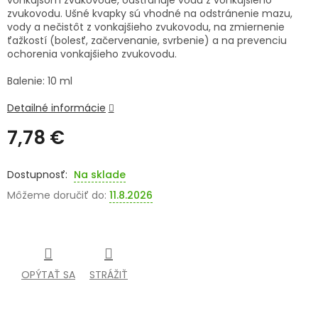
vonkajšom zvukovode, odstraňuje vodu z vonkajšieho
zvukovodu. Ušné kvapky sú vhodné na odstránenie mazu,
SENIORI
vody a nečistôt z vonkajšieho zvukovodu, na zmiernenie
ťažkostí (bolesť, začervenanie, svrbenie) a na prevenciu
ZNAČKY
ochorenia vonkajšieho zvukovodu.
Balenie: 10 ml
Prihlásenie
Detailné informácie
7,78 €
Jednotková
cena:
Na sklade
Môžeme doručiť do:
11.8.2026
OPÝTAŤ SA
STRÁŽIŤ