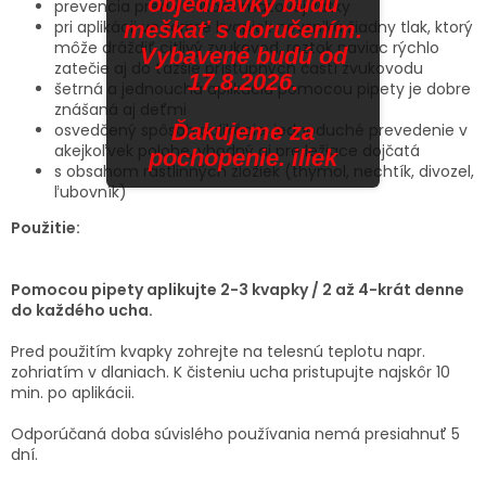
objednávky budú
prevencia pred vznikom mazovej zátky
pri aplikácii vo forme kvapiek nevzniká žiadny tlak, ktorý
meškať s doručením.
môže dráždiť citlivý zvukovod, roztok naviac rýchlo
Vybavené budú od
zatečie aj do ťažšie prístupných častí zvukovodu
17.8.2026.
šetrná a jednouchá aplikácia pomocou pipety je dobre
znášaná aj deťmi
Ďakujeme za
osvedčený spôsob aplikácie, jednoduché prevedenie v
akejkoľvek polohe, vhodný aj pre ležiace dojčatá
pochopenie. iliek
s obsahom rastlinných zložiek (thymol, nechtík, divozel,
ľubovník)
Použitie:
Pomocou pipety aplikujte 2-3 kvapky / 2 až 4-krát denne
do každého ucha.
Pred použitím kvapky zohrejte na telesnú teplotu napr.
zohriatím v dlaniach. K čisteniu ucha pristupujte najskôr 10
min. po aplikácii.
Odporúčaná doba súvislého používania nemá presiahnuť 5
dní.