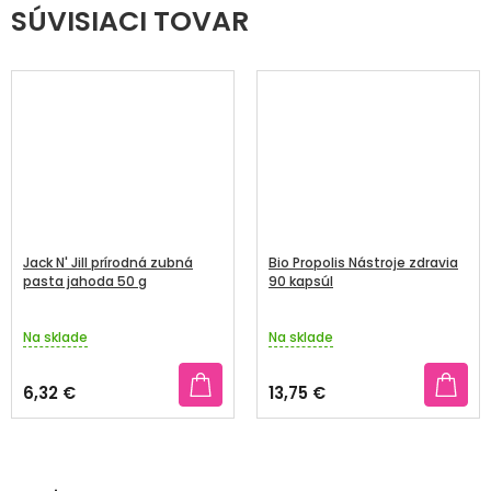
SÚVISIACI TOVAR
Jack N' Jill prírodná zubná
Bio Propolis Nástroje zdravia
pasta jahoda 50 g
90 kapsúl
Na sklade
Na sklade
6,32 €
13,75 €