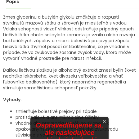
Popis
Zmes
glycerínu a butylén glykolu
zmäkčuje a rozpustí
stvrdnutú mazovú zátku a zároveň je miesiteľná s vodou.
Vďaka schopnosti viazať vlhkosť odstraňuje prípadný opuch.
Liečivá látka
cholin salicylate
zamedzuje vzniku alebo rozvoju
bakteriálnych zápalov a mierni bolestivé prejavy pri zápale.
Liečivá látka
thymol
pôsobí antibakteriálne, čo je vhodné v
prípade, že vo zvukovode zostane zvyšok vody, ktorá môže
vytvoriť vhodné prostredie pre nárast infekcií.
Ďalšou liečivou zložkou je alkoholový extrakt zmesi bylín
(kvet
nechtíka lekárskeho, kvet divozelu veľkokvetého a vňať
ľubovníka bodkovaného)
, ktorý napomáha regenerácii a
stimuluje samočistiacu schopnosť pokožky.
Výhody:
zmierňuje bolestivé prejavy pri zápale
protizápalové a antimikrobiálne účinky
×
vhodné ako prevencia u osôb so sklonom k
Ospravedlňujeme sa,
opakovaným infekciám vonkajšieho zvukovodu
ale nasledujúce
súvisiace s vodnými športami