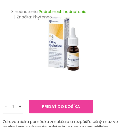
TRÁVENIE
Priemerné
3 hodnotenia
Podrobnosti hodnotenia
hodnotenie
Značka:
Phyteneo
EROTIKA
produktu
je
BOLESŤ
5,0
z
5
DERMATOLÓGIA
hviezdičiek.
DENTÁLNA
HYGIENA
ZDRAVOTNÍCKE
POMÔCKY
PRÍRODNÉ
LIEKY
PRIDAŤ DO KOŠÍKA
VETERINA
Zdravotnícka pomôcka zmäkčuje a rozpúšťa ušný maz vo