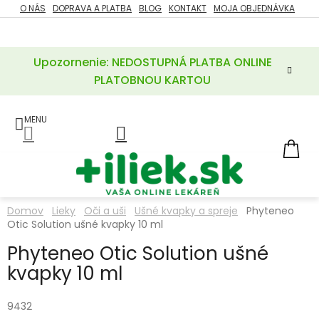
Prejsť
O NÁS
DOPRAVA A PLATBA
BLOG
KONTAKT
MOJA OBJEDNÁVKA
ZĽAVY
na
%
obsah
Upozornenie: NEDOSTUPNÁ PLATBA ONLINE
POTREBY
PRE
PLATOBNOU KARTOU
MATKU
A
DIEŤA
LIEKY
NÁ
KOŠ
VÝŽIVOVÉ
DOPLNKY
Domov
Lieky
Oči a uši
Ušné kvapky a spreje
Phyteneo
Otic Solution ušné kvapky 10 ml
VITAMÍNY
A
MINERÁLY
Phyteneo Otic Solution ušné
kvapky 10 ml
KOZMETIKA
9432