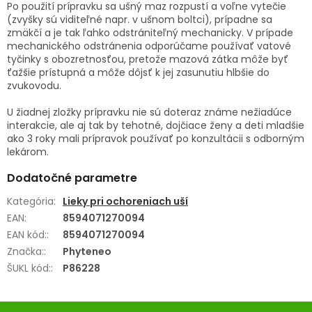
Po použití prípravku sa ušný maz rozpustí a voľne vytečie
(zvyšky sú viditeľné napr. v ušnom boltci), prípadne sa
zmäkčí a je tak ľahko odstrániteľný mechanicky. V prípade
mechanického odstránenia odporúčame používať vatové
tyčinky s obozretnosťou, pretože mazová zátka môže byť
ťažšie prístupná a môže dôjsť k jej zasunutiu hlbšie do
zvukovodu.
U žiadnej zložky prípravku nie sú doteraz známe nežiadúce
interakcie, ale aj tak by tehotné, dojčiace ženy a deti mladšie
ako 3 roky mali prípravok používať po konzultácii s odborným
lekárom.
Dodatočné parametre
Kategória
:
Lieky pri ochoreniach uší
EAN
:
8594071270094
EAN kód:
:
8594071270094
Značka:
:
Phyteneo
ŠUKL kód:
:
P86228
Z