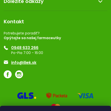
Dôležité odkazy
Darček k nákupu
Kontakt
Obchodné podmienky
Dermocentrum
Blog
Vernostný program
Kontakt
Rozhodnutie na prevádzku
Registrácia
Potrebujete poradiť?
Opýtajte sa našej farmaceutky
Ponuka pre firmy
0948 633 266
Značky
Po-Pia 7:00 - 16:00
Akcie a zľavy
info@iliek.sk