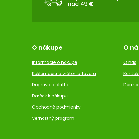
nad 49 €
I
E
O nákupe
O ná
Informácie o nákupe
O nás
Reklamácia a vrátenie tovaru
Kontak
Doprava a platba
Dermo
Darček k nákupu
Obchodné podmienky
Vernostný program