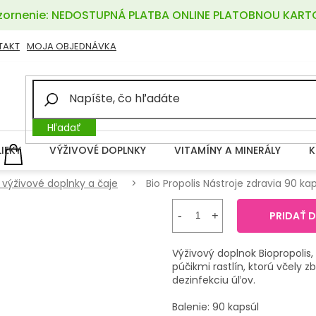
ornenie: NEDOSTUPNÁ PLATBA ONLINE PLATOBNOU KART
TAKT
MOJA OBJEDNÁVKA
Hľadať
LIEKY
VÝŽIVOVÉ DOPLNKY
VITAMÍNY A MINERÁLY
K
NÁKUPNÝ
KOŠÍK
 výživové doplnky a čaje
Bio Propolis Nástroje zdravia 90 ka
PRIDAŤ 
Výživový doplnok Biopropolis,
púčikmi rastlín, ktorú včely 
dezinfekciu úľov.
Balenie: 90 kapsúl