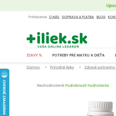
Prejsť
Upoz
na
obsah
Prihlásenie
O NÁS
DOPRAVA A PLATBA
BLOG
KON
ZĽAVY %
POTREBY PRE MATKU A DIEŤA
Domov
Prírodné lieky
Zdravé potraviny,
Priemerné
Neohodnotené
Podrobnosti hodnotenia
hodnotenie
produktu
je
0,0
z
5