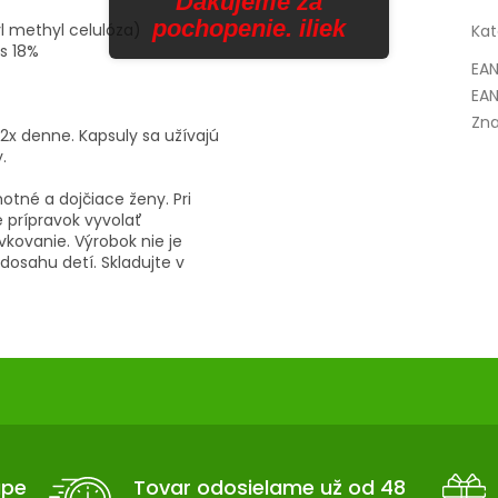
Ďakujeme za
pochopenie. iliek
yl methyl celulóza)
Kat
is 18%
EA
EAN
Zna
2x denne. Kapsuly sa užívajú
.
hotné a dojčiace ženy. Pri
e prípravok vyvolať
kovanie. Výrobok nie je
dosahu detí. Skladujte v
upe
Tovar odosielame už od 48