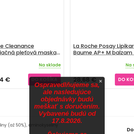
e Cleanance
La Roche Posay Lipikar
liačná pleťová maska
Baume AP+ M balzam
l
ml
Na sklade
Na 
64 €
28,68 €
DO KOŠÍKA
DO KO
×
Ospravedlňujeme sa,
ale nasledujúce
objednávky budú
meškať s doručením.
Vybavené budú od
17.8.2026.
liny (až 50%), aminokyseliny
Do