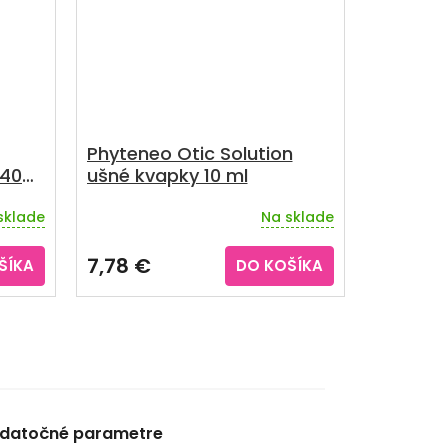
Phyteneo Otic Solution
 400
ušné kvapky 10 ml
sklade
Na sklade
Priemerné
hodnotenie
produktu
7,78 €
ŠÍKA
DO KOŠÍKA
je
5,0
z
5
hviezdičiek.
datočné parametre