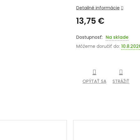
Detailné informácie
13,75 €
Jednotková
cena:
Na sklade
Môžeme doručiť do:
10.8.202
OPÝTAŤ SA
STRÁŽIŤ