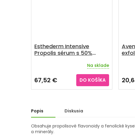
Esthederm Intensive
Aven
Propolis sérum s 50%
exfo
propolisu 30 ml
50 m
Na sklade
67,52 €
20,
DO KOŠÍKA
Popis
Diskusia
Obsahuje propolisové flavonoidy a fenolické kyse
a minerály.