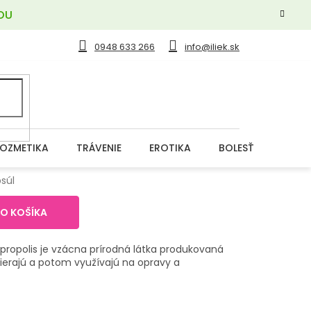
OU
0948 633 266
info@iliek.sk
OZMETIKA
TRÁVENIE
EROTIKA
BOLESŤ
DERM
psúl
DO KOŠÍKA
 propolis je vzácna prírodná látka produkovaná
zbierajú a potom využívajú na opravy a