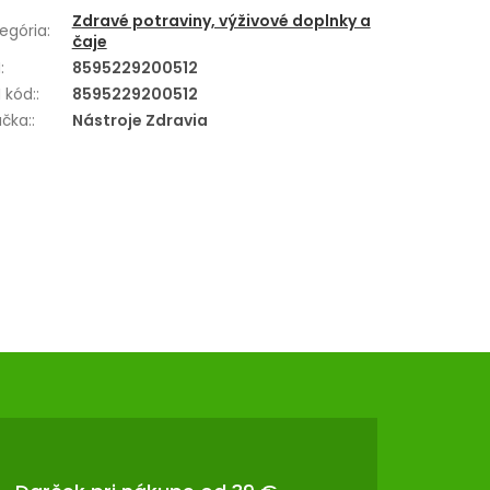
Zdravé potraviny, výživové doplnky a
egória
:
čaje
N
:
8595229200512
 kód:
:
8595229200512
čka:
:
Nástroje Zdravia