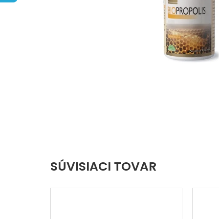
hviezdičiek.
SÚVISIACI TOVAR