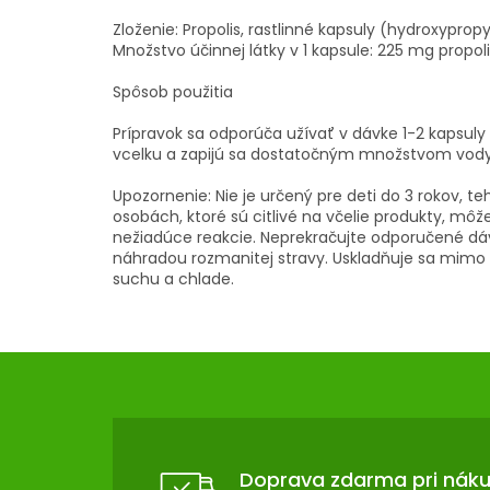
Zloženie: Propolis, rastlinné kapsuly (hydroxyprop
Množstvo účinnej látky v 1 kapsule: 225 mg propol
Spôsob použitia
Prípravok sa odporúča užívať v dávke 1-2 kapsuly 
vcelku a zapijú sa dostatočným množstvom vody
Upozornenie: Nie je určený pre deti do 3 rokov, te
osobách, ktoré sú citlivé na včelie produkty, môž
nežiadúce reakcie. Neprekračujte odporučené dáv
náhradou rozmanitej stravy. Uskladňuje sa mimo 
suchu a chlade.
Z
Á
P
Ä
T
Doprava zdarma pri nák