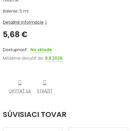
nádche .
SENIORI
Balenie: 5 ml
ZNAČKY
Detailné informácie
5,68 €
Prihlásenie
Jednotková
cena:
Na sklade
Môžeme doručiť do:
8.8.2026
OPÝTAŤ SA
STRÁŽIŤ
SÚVISIACI TOVAR