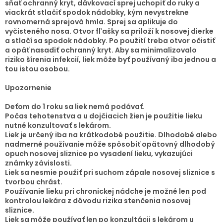
sňať ochranný kryt, dávkovací sprej uchopiť do ruky a
viackrát stlačiť spodok nádobky, kým nevystrekne
rovnomerná sprejová hmla. Sprej sa aplikuje do
vyčisteného nosa. Otvor fľašky sa priloží k nosovej dierke
a stlačí sa spodok nádobky. Po použití treba otvor očistiť
a opäť nasadiť ochranný kryt. Aby sa minimalizovalo
riziko šírenia infekcií, liek môže byť používaný iba jednou a
tou istou osobou.
Upozornenie
Deťom do 1 roku sa liek nemá podávať.
Počas tehotenstva a u dojčiacich žien je použitie lieku
nutné konzultovať s lekárom.
Liek je určený iba na krátkodobé použitie. Dlhodobé alebo
nadmerné používanie môže spôsobiť opätovný dlhodobý
opuch nosovej sliznice po vysadení lieku, vykazujúci
známky závislosti.
Liek sa nesmie použiť pri suchom zápale nosovej sliznice s
tvorbou chrást.
Používanie lieku pri chronickej nádche je možné len pod
kontrolou lekára z dôvodu rizika stenčenia nosovej
sliznice.
Liek sa môže používať len po konzultácii s lekárom u