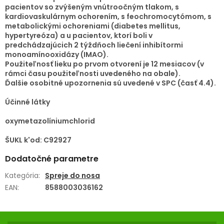
pacientov so zvýšeným vnútroočným tlakom, s
kardiovaskulárnym ochorením, s feochromocytómom, s
metabolickými ochoreniami (diabetes mellitus,
hypertyreóza) a u pacientov, ktorí boli v
predchádzajúcich 2 týždňoch liečení inhibítormi
monoamínooxidázy (IMAO).
Použiteľnosť lieku po prvom otvorení je 12 mesiacov (v
rámci času použiteľnosti uvedeného na obale).
Ďalšie osobitné upozornenia sú uvedené v SPC (časť 4.4).
Účinné látky
oxymetazolíniumchlorid
ŠUKL k'od: C92927
Dodatočné parametre
Kategória
:
Spreje do nosa
EAN
:
8588003036162
Z