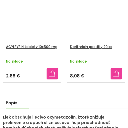
ACYLPYRIN tablety 10x500 mg
Dorithricin pastilky 20 ks
Na sklade
Na sklade
Priemerné
Priemerné
hodnotenie
hodnotenie
produktu
produktu
2,88 €
8,08 €
je
je
3,3
3,4
z
z
5
5
hviezdičiek.
hviezdičiek.
Popis
Liek obsahuje liečivo oxymetazolín, ktoré znižuje
prekrvenie a opuch sliznice, uvoľňuje priechodnosť
horných dýchacích ciest, znižuje bolestivosť pri zápale