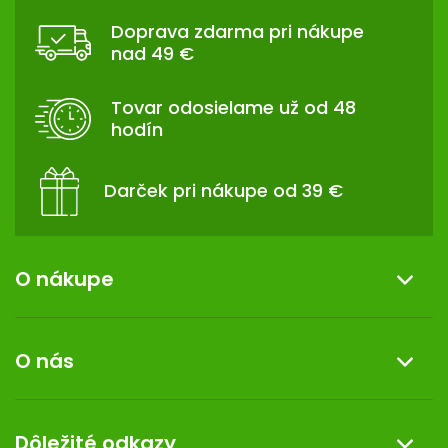
Á
Doprava zdarma pri nákupe
P
nad 49 €
Ä
T
Tovar odosielame už od 48
I
hodín
E
Darček pri nákupe od 39 €
O nákupe
Informácie o nákupe
O nás
Reklamácia a vrátenie tovaru
Doprava a platba
O nás
Dôležité odkazy
Darček k nákupu