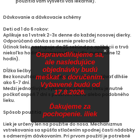
použitia vám vysvetlí váš lekárnik).
Dávkovanie a dávkovacie schémy
Deti od 1 do 6 rokov:
Aplikuje sa 1 vstrek 2-3x denne do každej nosovej dierky.
Odporúčaná dávka sa nesmie prekročiť.
Účinok lieku nastupuje do 25 sekúnd po aplikácii a trvá
×
niekoľko hodín (priemerne 6-8 hodín, maximálne 12
Ospravedlňujeme sa,
hodín).
ale nasledujúce
objednávky budú
Dĺžka liečby:
meškať s doručením.
Bez konzultácie s lekárom sa nemá liek podávať dlhšie
ako 5-7 dní.
Vybavené budú od
Medzi jednotlivými cyklami používania lieku je nutné
17.8.2026.
počkať aspoň 7 dní s použitím tohto alebo podobného
lieku.
Ďakujeme za
Spôsob použitia
pochopenie. iliek
Liek je určený len na použitie do nosa. Mechanizmus
vstrekovania sa spúšťa stlačením spodnej časti nádobky
s odmerným dávkovaním. Pri prvom použití je potrebné