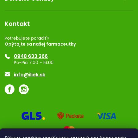
Kontakt
Obchodné podmienky
Dermocentrum
Blog
Vernostný program
Kontakt
Rozhodnutie na prevádzku
Registrácia
Potrebujete poradiť?
Opýtajte sa našej farmaceutky
Ponuka pre firmy
0948 633 266
Značky
Po-Pia 7:00 - 16:00
Akcie a zľavy
info@iliek.sk
Súbory cookies používame na správne fungovanie