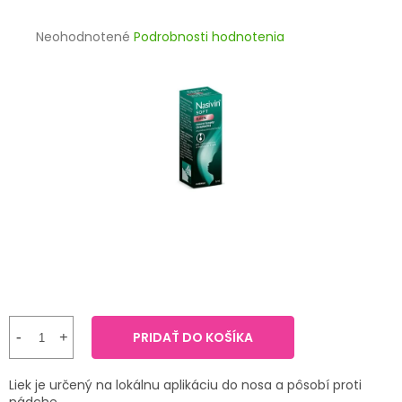
TRÁVENIE
Priemerné
Neohodnotené
Podrobnosti hodnotenia
hodnotenie
EROTIKA
produktu
je
BOLESŤ
0,0
z
5
DERMATOLÓGIA
hviezdičiek.
DENTÁLNA
HYGIENA
ZDRAVOTNÍCKE
POMÔCKY
PRÍRODNÉ
LIEKY
PRIDAŤ DO KOŠÍKA
VETERINA
Liek je určený na lokálnu aplikáciu do nosa a pôsobí proti