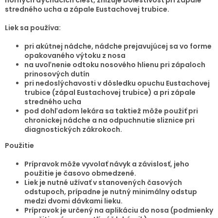
stredného ucha a zápale Eustachovej trubice.
Liek sa používa:
pri akútnej nádche, nádche prejavujúcej sa vo forme
opakovaného výtoku z nosa
na uvoľnenie odtoku nosového hlienu pri zápaloch
prinosových dutín
pri nedoslýchavosti v dôsledku opuchu Eustachovej
trubice (zápal Eustachovej trubice) a pri zápale
stredného ucha
pod dohľadom lekára sa taktiež môže použiť pri
chronickej nádche a na odpuchnutie sliznice pri
diagnostických zákrokoch.
Použitie
Prípravok môže vyvolať návyk a závislosť, jeho
použitie je časovo obmedzené.
Liek je nutné užívať v stanovených časových
odstupoch, prípadne je nutný minimálny odstup
medzi dvomi dávkami lieku.
Prípravok je určený na aplikáciu do nosa (podmienky