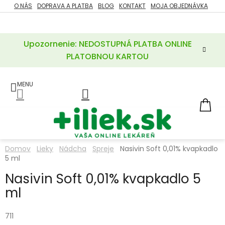
Prejsť
O NÁS
DOPRAVA A PLATBA
BLOG
KONTAKT
MOJA OBJEDNÁVKA
ZĽAVY
na
%
obsah
Upozornenie: NEDOSTUPNÁ PLATBA ONLINE
POTREBY
PRE
PLATOBNOU KARTOU
MATKU
A
DIEŤA
LIEKY
NÁ
KOŠ
VÝŽIVOVÉ
DOPLNKY
Domov
Lieky
Nádcha
Spreje
Nasivin Soft 0,01% kvapkadlo
5 ml
VITAMÍNY
A
MINERÁLY
Nasivin Soft 0,01% kvapkadlo 5
ml
KOZMETIKA
711