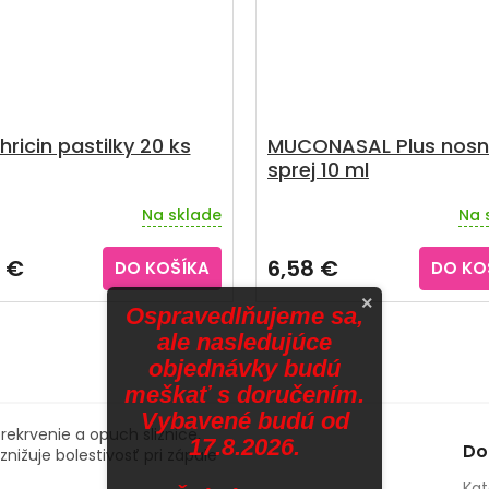
hricin pastilky 20 ks
MUCONASAL Plus nosn
sprej 10 ml
Na sklade
Na 
erné
Priemerné
tenie
hodnotenie
ktu
produktu
 €
6,58 €
DO KOŠÍKA
DO KO
je
3,2
×
Ospravedlňujeme sa,
z
ale nasledujúce
5
ičiek.
hviezdičiek.
objednávky budú
meškať s doručením.
Vybavené budú od
prekrvenie a opuch sliznice,
17.8.2026.
Do
nižuje bolestivosť pri zápale
Kat