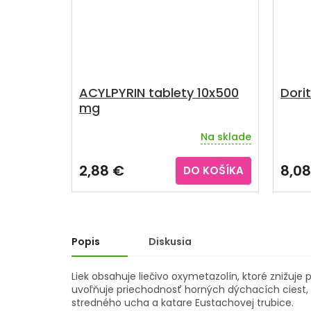
ACYLPYRIN tablety 10x500
Dorit
mg
Na sklade
Priemerné
Priem
hodnotenie
hodno
produktu
produ
2,88 €
8,08
DO KOŠÍKA
je
je
3,3
3,4
z
z
5
5
hviezdičiek.
hviezd
Popis
Diskusia
Liek obsahuje liečivo oxymetazolín, ktoré znižuje 
uvoľňuje priechodnosť horných dýchacích ciest, z
stredného ucha a katare Eustachovej trubice.