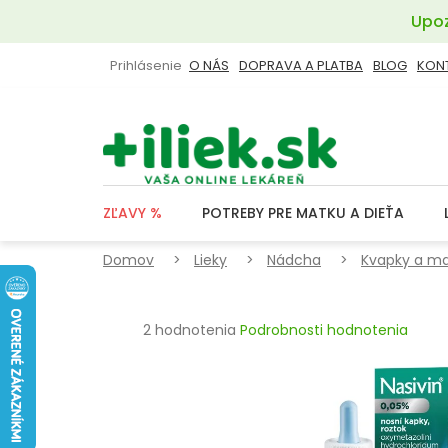
Prejsť
Upoz
na
obsah
Prihlásenie
O NÁS
DOPRAVA A PLATBA
BLOG
KON
ZĽAVY %
POTREBY PRE MATKU A DIEŤA
Domov
Lieky
Nádcha
Kvapky a ma
Priemerné
2 hodnotenia
Podrobnosti hodnotenia
hodnotenie
produktu
je
5,0
z
5