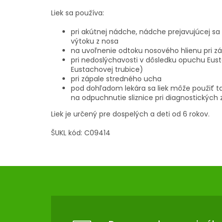
Liek sa používa:
pri akútnej nádche, nádche prejavujúcej 
výtoku z nosa
na uvoľnenie odtoku nosového hlienu pri z
pri nedoslýchavosti v dôsledku opuchu Eust
Eustachovej trubice)
pri zápale stredného ucha
pod dohľadom lekára sa liek môže použiť ta
na odpuchnutie sliznice pri diagnostických 
Liek je určený pre dospelých a deti od 6 rokov.
ŠUKL kód: C09414
Z
Á
P
Ä