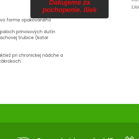
Ďakujeme za
EA
pochopenie. iliek
sa vo forme opakovaného
ápaloch prinosových dutín
achovej trubice (katar
ktiež pri chronickej nádche a
zákrokoch.