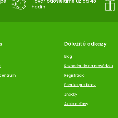
upe
Tovar odosielame už od 48
hodín
s
Dôležité odkazy
Blog
t
Rozhodnutie na prevádzku
centrum
Registrácia
Ponuka pre firmy
Značky
Akcie a zľavy