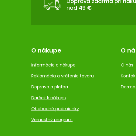
T
Doprava zdarma pri nák
nad 49 €
I
E
O nákupe
O ná
Informácie o nákupe
O nás
Reklamácia a vrátenie tovaru
Kontak
Doprava a platba
Dermo
Darček k nákupu
Obchodné podmienky
Vernostný program