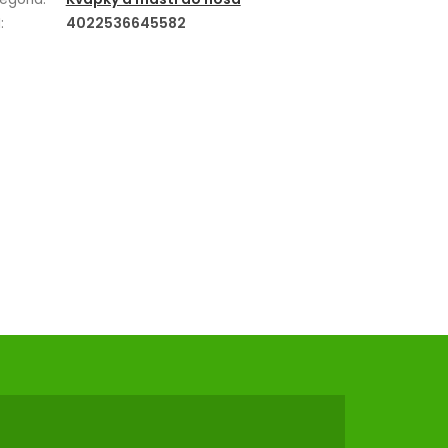
N
:
4022536645582