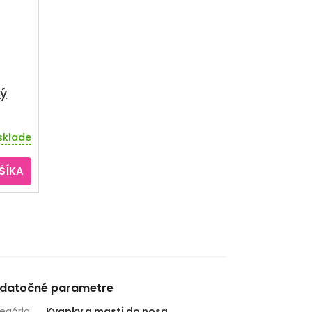
ý
sklade
ŠÍKA
datočné parametre
egória
:
Kvapky a masti do nosa