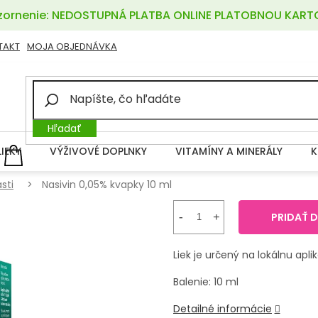
ornenie: NEDOSTUPNÁ PLATBA ONLINE PLATOBNOU KART
TAKT
MOJA OBJEDNÁVKA
Hľadať
LIEKY
VÝŽIVOVÉ DOPLNKY
VITAMÍNY A MINERÁLY
K
NÁKUPNÝ
KOŠÍK
sti
Nasivin 0,05% kvapky 10 ml
PRIDAŤ 
Liek je určený na lokálnu apl
Balenie: 10 ml
Detailné informácie