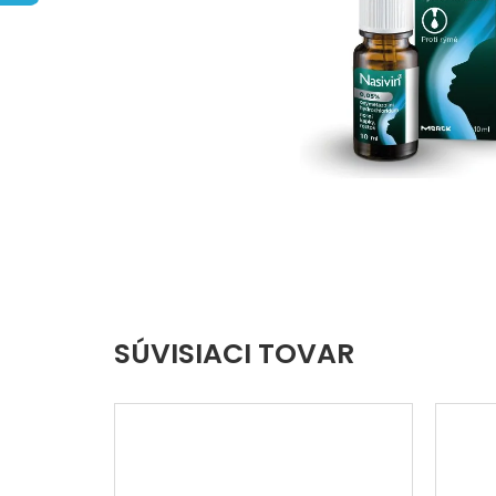
hviezdičiek.
SÚVISIACI TOVAR