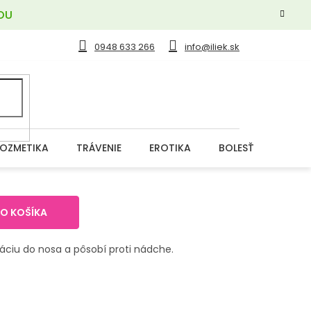
OU
0948 633 266
info@iliek.sk
OZMETIKA
TRÁVENIE
EROTIKA
BOLESŤ
DERM
DO KOŠÍKA
ikáciu do nosa a pôsobí proti nádche.