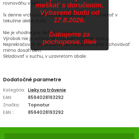
rovnováhu v tele.
meškať s doručením.
Vybavené budú od
1x denne vrchovatá čajová lyžička (2g) - rozmiešať v
17.8.2026.
tekutine alebo jedle.
Nie je vhodné pre deti do 3 rokov.
Ďakujeme za
Výrobok nie je určený ako náhrada pestrej stravy.
pochopenie. iliek
Neprekračovať doporučené denné dávkovanie. Uchovávať
mimo dosah detí.
Skladovať v suchu, v uzavretom obale.
Dodatočné parametre
Kategória
:
Lieky na trávenie
EAN
:
8594028193292
Značka
:
Topnatur
EAN :
:
8594028193292
Z