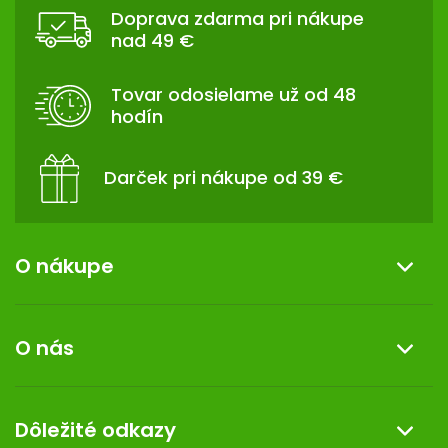
Á
Doprava zdarma pri nákupe
P
nad 49 €
Ä
T
Tovar odosielame už od 48
I
hodín
E
Darček pri nákupe od 39 €
O nákupe
Informácie o nákupe
O nás
Reklamácia a vrátenie tovaru
Doprava a platba
O nás
Dôležité odkazy
Darček k nákupu
Kontakt