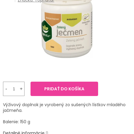
Značka:
Topnatur
TRÁVENIE
produktu
je
4,0
EROTIKA
z
5
hviezdičiek.
BOLESŤ
DERMATOLÓGIA
DENTÁLNA
HYGIENA
ZDRAVOTNÍCKE
PRIDAŤ DO KOŠÍKA
POMÔCKY
Výživový doplnok je vyrobený zo sušených lístkov mladého
PRÍRODNÉ
jačmeňa.
LIEKY
Balenie: 150 g
VETERINA
Detailné informácie