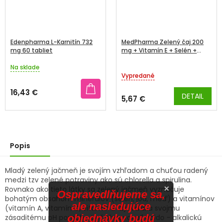
Edenpharma L-Karnitín 732
MedPharma Zelený čaj 200
mg 60 tabliet
mg + Vitamín E + Selén +
Zinok tbl 60+7 zadarmo
Na sklade
Priemerné
Vypredané
hodnotenie
produktu
16,43 €
DETAIL
je
5,67 €
4,7
z
5
hviezdičiek.
Popis
Mladý zelený jačmeň je svojím vzhľadom a chuťou radený
medzi tzv zelené potraviny ako sú chlorella a spirulina.
×
Rovnako ako tieto látky sa zelený jačmeň vyznačuje
Ospravedlňujeme sa,
bohatým obsahom minerálov (selén, jód, meď) a vitamínov
ale nasledujúce
(vitamín A, vitamín C, vitamín B 12). Vďaka svojmu
objednávky budú
zásaditému pH pomáha tiež obnovovať acido - alkalickú