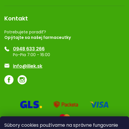
Obchodné podmienky
Dermocentrum
Blog
Vernostný program
Kontakt
Rozhodnutie na prevádzku
Registrácia
Potrebujete poradiť?
Opýtajte sa našej farmaceutky
Ponuka pre firmy
0948 633 266
Značky
Po-Pia 7:00 - 16:00
Akcie a zľavy
info@iliek.sk
Súbory cookies používame na správne fungovanie