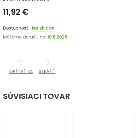
11,92 €
SENIORI
Jednotková
ZNAČKY
cena:
Na sklade
Môžeme doručiť do:
10.8.2026
Prihlásenie
OPÝTAŤ SA
STRÁŽIŤ
SÚVISIACI TOVAR