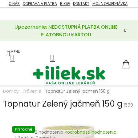
Prejsť
O NÁS
DOPRAVA A PLATBA
BLOG
KONTAKT
MOJA OBJEDNÁVKA
ZĽAVY
na
%
obsah
Upozornenie: NEDOSTUPNÁ PLATBA ONLINE
POTREBY
PRE
PLATOBNOU KARTOU
MATKU
A
DIEŤA
LIEKY
NÁ
KOŠ
VÝŽIVOVÉ
DOPLNKY
Domov
Trávenie
Topnatur Zelený jačmeň 150 g
VITAMÍNY
Topnatur Zelený jačmeň 150 g
A
1699
MINERÁLY
KOZMETIKA
Prírodné
Priemerné
2 hodnotenia
Podrobnosti hodnotenia
hodnotenie