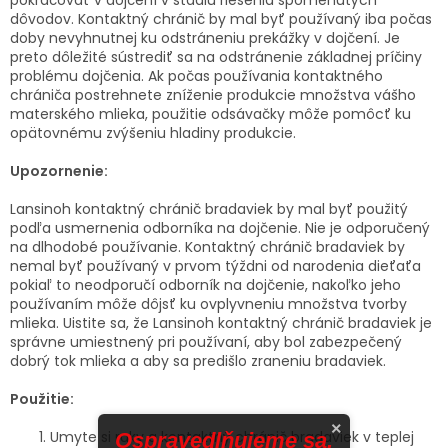
dôvodov. Kontaktný chránič by mal byť používaný iba počas
doby nevyhnutnej ku odstráneniu prekážky v dojčení. Je
preto dôležité sústrediť sa na odstránenie základnej príčiny
problému dojčenia. Ak počas používania kontaktného
chrániča postrehnete zníženie produkcie množstva vášho
materského mlieka, použitie odsávačky môže pomôcť ku
opätovnému zvýšeniu hladiny produkcie.
Upozornenie:
Lansinoh kontaktný chránič bradaviek by mal byť použitý
podľa usmernenia odborníka na dojčenie. Nie je odporučený
na dlhodobé používanie. Kontaktný chránič bradaviek by
nemal byť používaný v prvom týždni od narodenia dieťaťa
pokiaľ to neodporučí odborník na dojčenie, nakoľko jeho
používaním môže dôjsť ku ovplyvneniu množstva tvorby
mlieka. Uistite sa, že Lansinoh kontaktný chránič bradaviek je
správne umiestnený pri používaní, aby bol zabezpečený
dobrý tok mlieka a aby sa predišlo zraneniu bradaviek.
Použitie:
×
Umyte si ruky a kontaktný chránič bradaviek v teplej
Ospravedlňujeme sa,