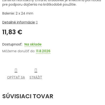
Lansinoh kontaktný chránič bradaviek je efektívna pomôcka
pre podporu dojčenia na krátkodobé použitie.
SENIORI
Balenie: 2 x 24 mm
ZNAČKY
Detailné informácie
Prihlásenie
11,83 €
Jednotková
cena:
Na sklade
Môžeme doručiť do:
11.8.2026
OPÝTAŤ SA
STRÁŽIŤ
SÚVISIACI TOVAR