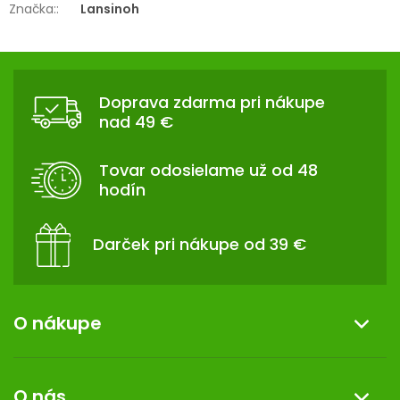
Značka:
:
Lansinoh
Z
Á
Doprava zdarma pri nákupe
P
nad 49 €
Ä
T
Tovar odosielame už od 48
I
hodín
E
Darček pri nákupe od 39 €
O nákupe
Informácie o nákupe
O nás