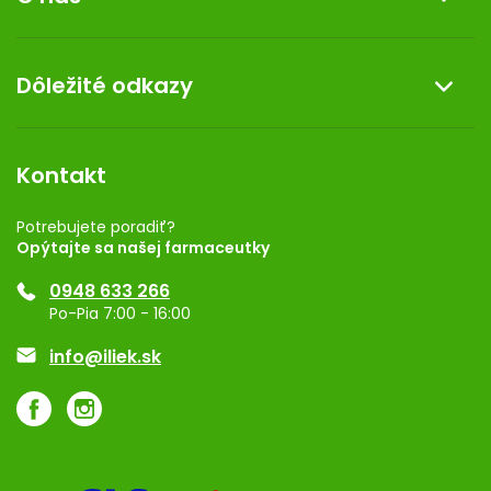
Reklamácia a vrátenie tovaru
Doprava a platba
O nás
Dôležité odkazy
Darček k nákupu
Kontakt
Obchodné podmienky
Dermocentrum
Blog
Vernostný program
Kontakt
Rozhodnutie na prevádzku
Registrácia
Potrebujete poradiť?
Opýtajte sa našej farmaceutky
Ponuka pre firmy
0948 633 266
Značky
Po-Pia 7:00 - 16:00
Akcie a zľavy
info@iliek.sk