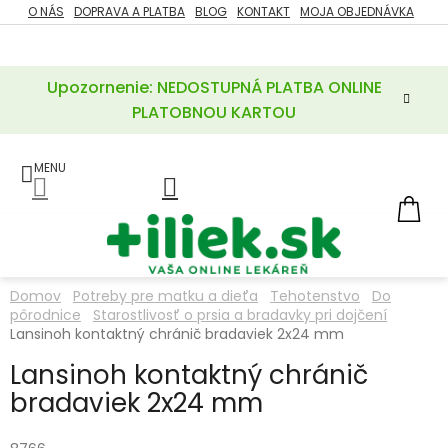
Prejsť
O NÁS
DOPRAVA A PLATBA
BLOG
KONTAKT
MOJA OBJEDNÁVKA
ZĽAVY
na
%
obsah
Upozornenie: NEDOSTUPNÁ PLATBA ONLINE
POTREBY
PRE
PLATOBNOU KARTOU
MATKU
A
DIEŤA
LIEKY
NÁ
KOŠ
VÝŽIVOVÉ
DOPLNKY
Domov
Potreby pre matku a dieťa
Tehotenstvo
Do
pôrodnice
Starostlivosť o prsia a bradavky pri dojčení
VITAMÍNY
A
Lansinoh kontaktný chránič bradaviek 2x24 mm
MINERÁLY
Lansinoh kontaktný chránič
bradaviek 2x24 mm
KOZMETIKA