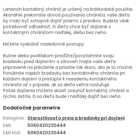
Lansinoh kontaktný chránič je určený na krátkodobé použitie.
Akonáhle prekonáte dôvod používania chrániča, vaše dieťa
by malo byť schopné dojčiť priamo z prsníkov. Budete však
potrebovať odhadnúť, či dieťa chce byť dojčené s
kontaktným chráničom naďalej, alebo bez neho.
Môžete vyskúšať nasledovné postupy:
Ručne alebo podtlakom predĺžte/povytiahnite svoju
bradavku pred dojčením a zároveň majte vaše dieťa
pripravené na priloženie a prisatie tak skoro, ako je to možné.
Ponúknite najskôr bradavku bez kontaktného chrániča pri
každom dojčení a pristúpte k nasadeniu kontaktného
chrániča až v prípade, ak sa dieťa veľmi rozčuľuje.
Počas dojčenia môžete skúsiť zosunúť kontaktný chránič a
rýchlo zistíte, či sa dieťa bude i naďalej dojčiť bez neho.
Dodatočné parametre
Kategória
:
Starostlivosť o prsia a bradavky pri dojčení
EAN
:
5060420230444
EAN kód:
:
5060420230444