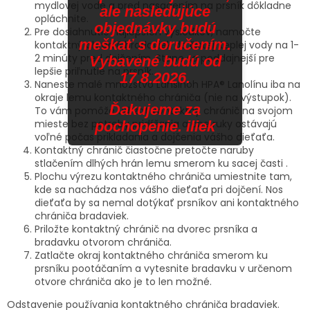
mydlovej vode a pred nasadením na prsník dôkladne
ale nasledujúce
opláchnite.
objednávky budú
Pre dosiahnutie najlepších výsledkov, namočte
meškať s doručením.
kontaktný chránič bradaviek do čistej, teplej vody na 1-
2 minúty pred dojčením. Stane sa poddajnejší pre
Vybavené budú od
lepšie priľnutie na prsník.
17.8.2026.
Naneste malé množstvo Lansinoh HPA® Lanolínu iba na
okraje lemu kontaktného chrániča (nie na výstupok).
Ďakujeme za
To vám pomôže udržať kontaktný chránič na svojom
mieste bez potreby pridŕžania a obe ruky ostávajú
pochopenie. iliek
voľné počas prikladania a dojčenia vášho dieťaťa.
Kontaktný chránič čiastočne pretočte naruby
stlačením dlhých hrán lemu smerom ku sacej časti .
Plochu výrezu kontaktného chrániča umiestnite tam,
kde sa nachádza nos vášho dieťaťa pri dojčení. Nos
dieťaťa by sa nemal dotýkať prsníkov ani kontaktného
chrániča bradaviek.
Priložte kontaktný chránič na dvorec prsníka a
bradavku otvorom chrániča.
Zatlačte okraj kontaktného chrániča smerom ku
prsníku pootáčaním a vytesnite bradavku v určenom
otvore chrániča ako je to len možné.
Odstavenie používania kontaktného chrániča bradaviek.