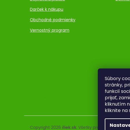
Darček k nákupu
Obchodné podmienky
Vernostný program
Súbory coo
stránky, p
funkcií so
prijať, zam
Pre firmy
Poradenstvo
kliknutím n
kliknite na
Nastave
Copyright 2026
iliek.sk
. Všetky práva vyhradené.