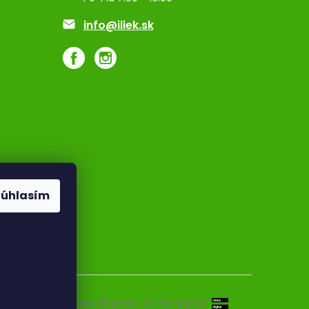
info@iliek.sk
Súhlasím
Vytvoril Shoptet
|
mime digital