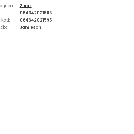
egória
:
Zinok
N
:
064642021595
 kód:
:
064642021595
čka:
:
Jamieson