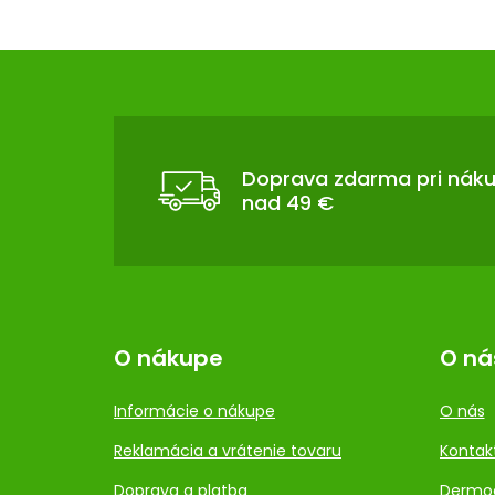
Z
Á
P
Ä
T
Doprava zdarma pri nák
nad 49 €
I
E
O nákupe
O ná
Informácie o nákupe
O nás
Reklamácia a vrátenie tovaru
Kontak
Doprava a platba
Dermo