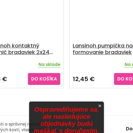
inoh kontaktný
Lansinoh pumpička na
nič bradaviek 2x24
formovanie bradaviek
Na sklade
Na 
3 €
12,45 €
DO KOŠÍKA
DO KO
×
Ospravedlňujeme sa,
ale nasledujúce
objednávky budú
sti a správnej reprodukčnej a
Do
vých kostí, vlasov, nechtov a
meškať s doručením.