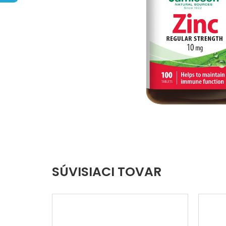
5
hviezdičiek.
SÚVISIACI TOVAR