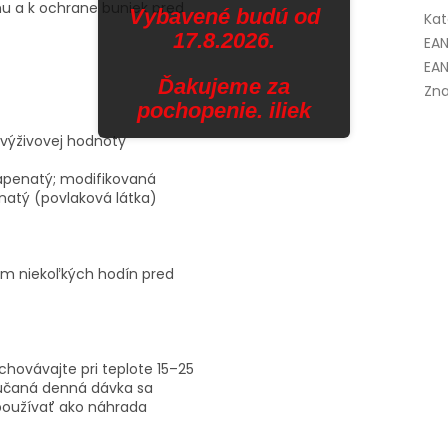
u a k ochrane buniek pred
Vybavené budú od
Kat
.
17.8.2026.
EA
EAN
Ďakujeme za
Zna
pochopenie. iliek
 výživovej hodnoty
vápenatý; modifikovaná
natý (povlaková látka)
om niekoľkých hodín pred
chovávajte pri teplote 15–25
účaná denná dávka sa
používať ako náhrada