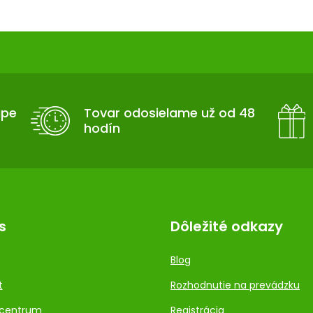
upe
Tovar odosielame už od 48
hodín
s
Dôležité odkazy
Blog
t
Rozhodnutie na prevádzku
centrum
Registrácia