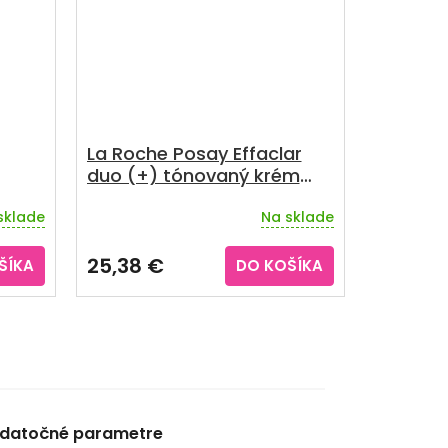
La Roche Posay Effaclar
duo (+) tónovaný krém
odtieň light 40 ml
sklade
Na sklade
25,38 €
ŠÍKA
DO KOŠÍKA
datočné parametre