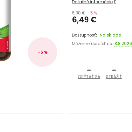
Detailné informácie
6,88 €
–5 %
6,49 €
Jednotková
cena:
Na sklade
Môžeme doručiť do:
8.8.2026
–5 %
OPÝTAŤ SA
STRÁŽIŤ