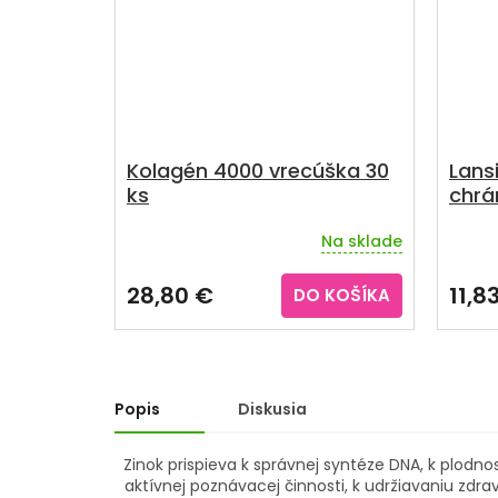
Kolagén 4000 vrecúška 30
Lans
ks
chrá
mm
Na sklade
Priemerné
hodnotenie
produktu
28,80 €
11,8
DO KOŠÍKA
je
3,8
z
5
hviezdičiek.
Popis
Diskusia
Zinok prispieva k správnej syntéze DNA, k plodno
aktívnej poznávacej činnosti, k udržiavaniu zdra