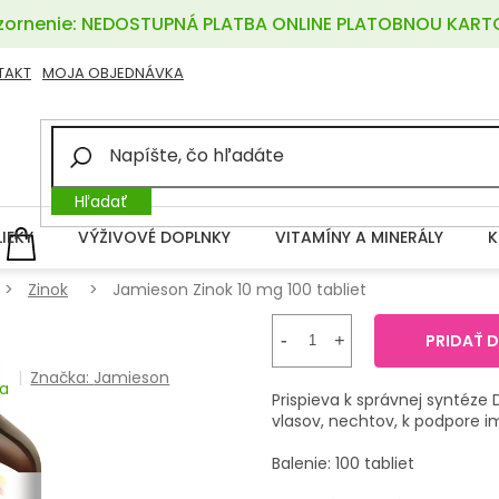
ornenie: NEDOSTUPNÁ PLATBA ONLINE PLATOBNOU KART
TAKT
MOJA OBJEDNÁVKA
Hľadať
LIEKY
VÝŽIVOVÉ DOPLNKY
VITAMÍNY A MINERÁLY
K
NÁKUPNÝ
KOŠÍK
Zinok
Jamieson Zinok 10 mg 100 tabliet
PRIDAŤ 
Značka:
Jamieson
ia
Prispieva k správnej syntéze D
vlasov, nechtov, k podpore 
Balenie: 100 tabliet