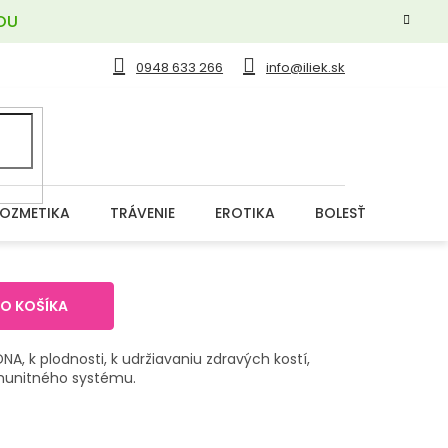
OU
0948 633 266
info@iliek.sk
OZMETIKA
TRÁVENIE
EROTIKA
BOLESŤ
DERM
DO KOŠÍKA
NA, k plodnosti, k udržiavaniu zdravých kostí,
imunitného systému.