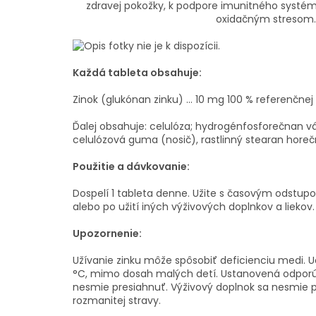
zdravej pokožky, k podpore imunitného systém
oxidačným stresom
Každá tableta obsahuje:
Zinok (glukónan zinku) ... 10 mg
100 % referenčnej
Ďalej obsahuje: celulóza; hydrogénfosforečnan 
celulózová guma (nosič), rastlinný stearan horeč
Použitie a dávkovanie:
Dospelí 1 tableta denne. Užite s časovým odstup
alebo po užití iných výživových doplnkov a liekov.
Upozornenie:
Užívanie zinku môže spôsobiť deficienciu medi. U
°C, mimo dosah malých detí. Ustanovená odpor
nesmie presiahnuť. Výživový doplnok sa nesmie 
rozmanitej stravy.