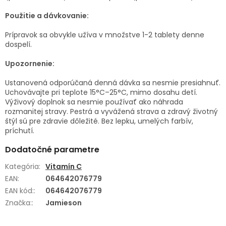
Použitie a dávkovanie:
Prípravok sa obvykle užíva v množstve 1-2 tablety denne
dospelí.
Upozornenie:
Ustanovená odporúčaná denná dávka sa nesmie presiahnuť.
Uchovávajte pri teplote 15°C–25°C, mimo dosahu detí.
Výživový doplnok sa nesmie používať ako náhrada
rozmanitej stravy. Pestrá a vyvážená strava a zdravý životný
štýl sú pre zdravie dôležité. Bez lepku, umelých farbív,
príchutí.
Dodatočné parametre
Kategória
:
Vitamín C
EAN
:
064642076779
EAN kód:
:
064642076779
Značka:
:
Jamieson