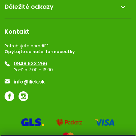
Dôležité odkazy
Darček k nákupu
Kontakt
Obchodné podmienky
Dermocentrum
Blog
Vernostný program
Kontakt
Rozhodnutie na prevádzku
Registrácia
Potrebujete poradiť?
Opýtajte sa našej farmaceutky
Ponuka pre firmy
0948 633 266
Značky
Po-Pia 7:00 - 16:00
Akcie a zľavy
info@iliek.sk