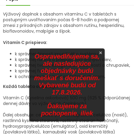
Výživový doplnok s obsahom vitamínu C v tabletách s
postupným uvoľňovaním počas 6–8 hodín a podpornej
zmesi z prírodných zdrojov s obsahom rutínu, hesperidínu,
bioflavonoidov, malpígie a šípok.
Vitamín C prispieva:
×
k správnej činnosti imunitného systému,
Ospravedlňujeme sa,
k správnej funkcii a priepustnosti krvných ciev,
ale nasledujúce
k správnej tvorbe kolagénu a funkcii kostí a chrupaviek,
objednávky budú
k správnej funkcii ďasien,
k ochrane buniek pred oxidačným stresom.
meškať s doručením.
Vybavené budú od
Každá tableta obsahuje:
17.8.2026.
Vitamín C (Kyselina askorbová) 500 mg
(625 % Odporúčanej
dennej dávky vo výživových doplnkoch)
Ďakujeme za
pochopenie. iliek
Ďalej obsahuje: celulóza (nosič), rozpustná celulóza (nosič),
rastlinná kyselina stearová, rastlinný stearan horečnatý,
hydroxypropylcelulóza (emulgátor), oxid kremičitý
(povlaková látka),
karnaubský vosk (povlaková látka)