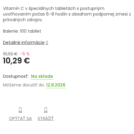
Vitamín C v špeciálnych tabletách s postupným
SENIORI
uvoľňovaním počas 6–8 hodín s obsahom podpornej zmesi z
prírodných zdrojov.
ZNAČKY
Balenie: 100 tabliet
Prihlásenie
Detailné informácie
10,92 €
–5 %
10,29 €
Jednotková
cena:
Na sklade
Môžeme doručiť do:
12.8.2026
OPÝTAŤ SA
STRÁŽIŤ