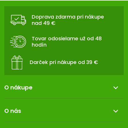
Z
Á
Doprava zdarma pri nákupe
P
nad 49 €
Ä
T
Tovar odosielame už od 48
I
hodín
E
Darček pri nákupe od 39 €
O nákupe
Informácie o nákupe
O nás
Reklamácia a vrátenie tovaru
Doprava a platba
O nás