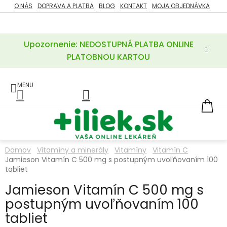
Prejsť
O NÁS
DOPRAVA A PLATBA
BLOG
KONTAKT
MOJA OBJEDNÁVKA
ZĽAVY
na
%
obsah
Upozornenie: NEDOSTUPNÁ PLATBA ONLINE
POTREBY
PRE
PLATOBNOU KARTOU
MATKU
A
DIEŤA
LIEKY
NÁ
KOŠ
VÝŽIVOVÉ
DOPLNKY
Domov
Vitamíny a minerály
Vitamíny
Vitamín C
Jamieson Vitamín C 500 mg s postupným uvoľňovaním 100
VITAMÍNY
A
tabliet
MINERÁLY
Jamieson Vitamín C 500 mg s
postupným uvoľňovaním 100
KOZMETIKA
tabliet