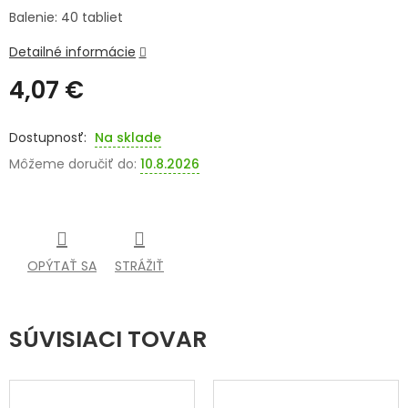
Balenie: 40 tabliet
SENIORI
Detailné informácie
ZNAČKY
4,07 €
Prihlásenie
Jednotková
cena:
Na sklade
Môžeme doručiť do:
10.8.2026
OPÝTAŤ SA
STRÁŽIŤ
SÚVISIACI TOVAR