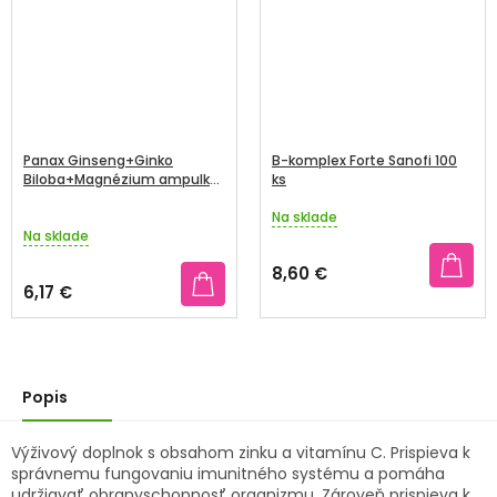
Panax Ginseng+Ginko
B-komplex Forte Sanofi 100
Biloba+Magnézium ampulky
ks
10x10ml
Na sklade
Priemerné
Na sklade
hodnotenie
produktu
8,60 €
je
6,17 €
5,0
z
5
hviezdičiek.
Popis
Výživový doplnok s obsahom zinku a vitamínu C. Prispieva k
správnemu fungovaniu imunitného systému a pomáha
udržiavať obranyschopnosť organizmu. Zároveň prispieva k