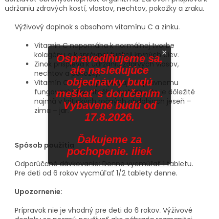
udržaniu zdravých kostí, vlastov, nechtov, pokožky a zraku.
Výživový doplnok s obsahom vitamínu C a zinku.
Vitamin C napomáha k normálnej tvorbe
×
kolagénu a k správnej funkcii krvných ciev.
Ospravedlňujeme sa,
Zinok prispieva k udržaniu zdarvých vlasov,
ale nasledujúce
nechtov a pokožky.
objednávky budú
Vitamín C a zinok prispievajú k správnemu
fungovaniu imunitného systému, čo je dôležité
meškať s doručením.
najmä v kritických ročných obdobiach jeseň –
Vybavené budú od
zima – jar.
17.8.2026.
Ďakujeme za
Spôsob použitia
pochopenie. iliek
Odporúčané dávkovanie: Denne vycmúľať 1 tabletu.
Pre deti od 6 rokov vycmúľať 1/2 tablety denne.
Upozornenie
:
Prípravok nie je vhodný pre deti do 6 rokov. Výživové