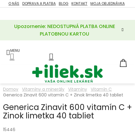
Prejsť
O NÁS
DOPRAVA A PLATBA
BLOG
KONTAKT
MOJA OBJEDNÁVKA
ZĽAVY
na
%
obsah
Upozornenie: NEDOSTUPNÁ PLATBA ONLINE
POTREBY
PRE
PLATOBNOU KARTOU
MATKU
A
DIEŤA
LIEKY
NÁ
KOŠ
VÝŽIVOVÉ
DOPLNKY
Domov
Vitamíny a minerály
Vitamíny
Vitamín C
Generica Zinavit 600 vitamín C + Zinok limetka 40 tabliet
VITAMÍNY
A
MINERÁLY
Generica Zinavit 600 vitamín C +
Zinok limetka 40 tabliet
KOZMETIKA
15446