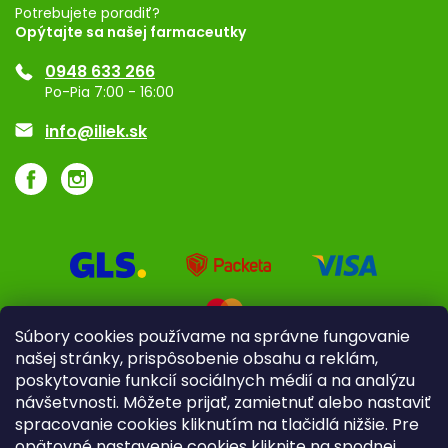
Registrácia
Potrebujete poradiť?
Opýtajte sa našej farmaceutky
Ponuka pre firmy
0948 633 266
Značky
Po-Pia 7:00 - 16:00
Akcie a zľavy
info@iliek.sk
Súbory cookies používame na správne fungovanie
našej stránky, prispôsobenie obsahu a reklám,
poskytovanie funkcií sociálnych médií a na analýzu
návšetvnosti. Môžete prijať, zamietnuť alebo nastaviť
spracovanie cookies kliknutím na tlačidlá nižšie. Pre
opätovné nastavenie cookies kliknite na spodnej