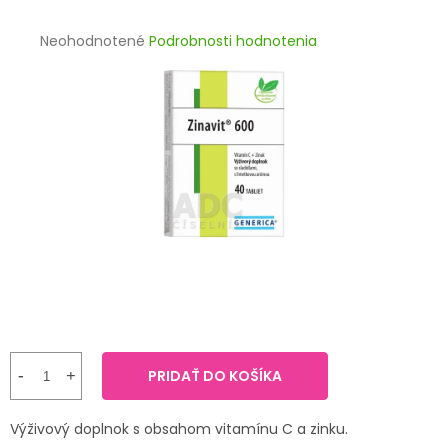
TRÁVENIE
Priemerné
Neohodnotené
Podrobnosti hodnotenia
hodnotenie
EROTIKA
produktu
je
BOLESŤ
0,0
z
5
DERMATOLÓGIA
hviezdičiek.
DENTÁLNA
HYGIENA
ZDRAVOTNÍCKE
POMÔCKY
PRÍRODNÉ
LIEKY
PRIDAŤ DO KOŠÍKA
VETERINA
Výživový doplnok s obsahom vitamínu C a zinku.