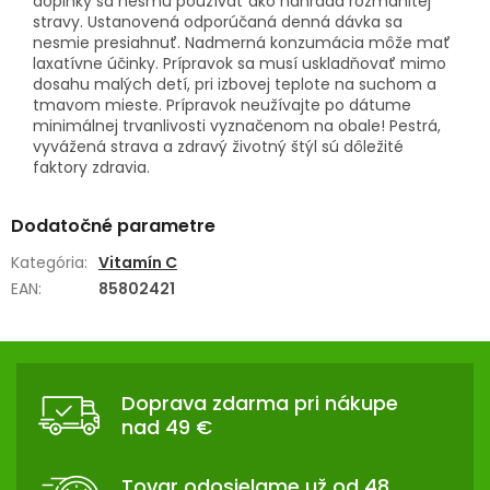
doplnky sa nesmú používať ako náhrada rozmanitej
stravy. Ustanovená odporúčaná denná dávka sa
nesmie presiahnuť. Nadmerná konzumácia môže mať
laxatívne účinky. Prípravok sa musí uskladňovať mimo
dosahu malých detí, pri izbovej teplote na suchom a
tmavom mieste. Prípravok neužívajte po dátume
minimálnej trvanlivosti vyznačenom na obale! Pestrá,
vyvážená strava a zdravý životný štýl sú dôležité
faktory zdravia.
Dodatočné parametre
Kategória
:
Vitamín C
EAN
:
85802421
Z
Á
Doprava zdarma pri nákupe
P
nad 49 €
Ä
T
Tovar odosielame už od 48