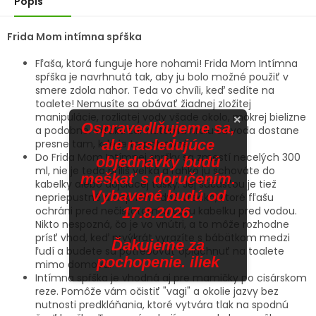
Popis
Frida Mom intímna spŕška
Fľaša, ktorá funguje hore nohami! Frida Mom Intímna
spŕška je navrhnutá tak, aby ju bolo možné použiť v
smere zdola nahor. Teda vo chvíli, keď sedíte na
toalete! Nemusíte sa obávať žiadnej zložitej
manipulácie, rozliatej vody všade okolo, mokrej bielizne
×
Ospravedlňujeme sa,
a podobne. Vďaka zahnutému hrdlu sa voda dostane
ale nasledujúce
presne tam, kde je to potrebné.
Do Frida Mom Intímnej spršky sa zmestí necelých 300
objednávky budú
ml, nie je teda príliš veľká a ľahko ju schováte do
meškať s doručením.
kabelky alebo dojčiacej tašky. Jej súčasťou je tiež
Vybavené budú od
nepriepustné a nepriehľadné vrecko, ktoré fľašu
17.8.2026.
ochráni pred nečistotami a vašu kabelku pred vodou.
Nikto nespozná, čo je vo vnútri, a to môže rozhodne
prísť vhod, keď prvýkrát vyrazíte s bábätkom medzi
Ďakujeme za
ľudí a budete sa potrebovať opláchnuť na toalete
pochopenie. iliek
mimo domova.
Intímna spŕška je vhodná aj pre mamičky po cisárskom
reze. Pomôže vám očistiť "vagi" a okolie jazvy bez
nutnosti predkláňania, ktoré vytvára tlak na spodnú