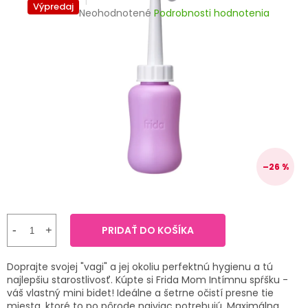
TRÁVENIE
Výpredaj
Priemerné
Neohodnotené
Podrobnosti hodnotenia
hodnotenie
produktu
EROTIKA
je
0,0
z
BOLESŤ
5
hviezdičiek.
DERMATOLÓGIA
DENTÁLNA
HYGIENA
–26 %
ZDRAVOTNÍCKE
POMÔCKY
PRIDAŤ DO KOŠÍKA
PRÍRODNÉ
LIEKY
Doprajte svojej "vagi" a jej okoliu perfektnú hygienu a tú
najlepšiu starostlivosť. Kúpte si Frida Mom Intímnu spŕšku -
váš vlastný mini bidet! Ideálne a šetrne očistí presne tie
VETERINA
miesta, ktoré to po pôrode najviac potrebujú. Maximálna