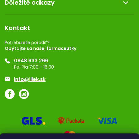
Dôležité odkazy
Darček k nákupu
Kontakt
Obchodné podmienky
Dermocentrum
Blog
Vernostný program
Kontakt
Rozhodnutie na prevádzku
Registrácia
Potrebujete poradiť?
Opýtajte sa našej farmaceutky
Ponuka pre firmy
0948 633 266
Značky
Po-Pia 7:00 - 16:00
Akcie a zľavy
info@iliek.sk