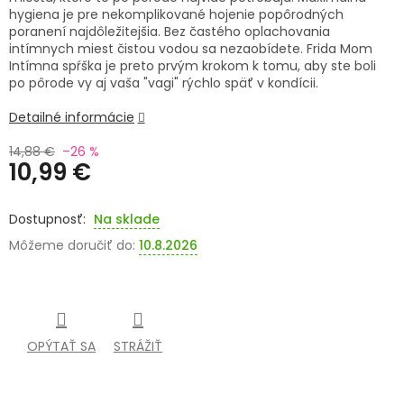
hygiena je pre nekomplikované hojenie popôrodných
SENIORI
poranení najdôležitejšia. Bez častého oplachovania
intímnych miest čistou vodou sa nezaobídete. Frida Mom
Intímna spŕška je preto prvým krokom k tomu, aby ste boli
ZNAČKY
po pôrode vy aj vaša "vagi" rýchlo späť v kondícii.
Prihlásenie
Detailné informácie
14,88 €
–26 %
10,99 €
Jednotková
cena:
Na sklade
Môžeme doručiť do:
10.8.2026
OPÝTAŤ SA
STRÁŽIŤ