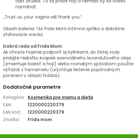
časť bruška. To sa práve hojí a nemalo by sa vôbec
namáhať.
„Trust us, your vagina will thank you.“
Obsah balenia: 1 ks Frida Mom Intímna spŕška a diskrétne
sťahovacie vrecko
Dobrá rada od Frida Mom:
Ak chcete hojenie podporiť aj bylinkami, do čistej vody
pridajte niekoľko kvapiek esenciálneho levanduľového oleja
(zmierňuje bolesť a hojí) alebo rovnakým spôsobom použite
výťažok z hamamelu (urýchľuje liečenie popôrodných
poranení v oblasti hrádze).
Dodatočné parametre
Kategória
:
Kozmetika pre mamu a dieťa
EAN
:
1220000220379
EAN kód:
:
1220000220379
Značka:
:
Frida mom