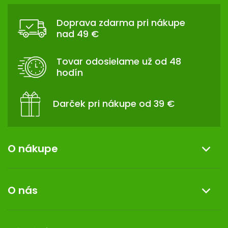
Z
Á
Doprava zdarma pri nákupe
P
nad 49 €
Ä
T
Tovar odosielame už od 48
I
hodín
E
Darček pri nákupe od 39 €
O nákupe
Informácie o nákupe
O nás
Reklamácia a vrátenie tovaru
Doprava a platba
O nás