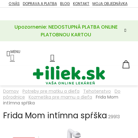
Prejsť
O NÁS
DOPRAVA A PLATBA
BLOG
KONTAKT
MOJA OBJEDNÁVKA
ZĽAVY
na
%
obsah
Upozornenie: NEDOSTUPNÁ PLATBA ONLINE
POTREBY
PRE
PLATOBNOU KARTOU
MATKU
A
DIEŤA
LIEKY
NÁ
KOŠ
VÝŽIVOVÉ
DOPLNKY
Domov
Potreby pre matku a dieťa
Tehotenstvo
Do
pôrodnice
Kozmetika pre mamu a dieťa
Frida Mom
VITAMÍNY
A
intímna spŕška
MINERÁLY
Frida Mom intímna spŕška
29913
KOZMETIKA