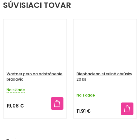
SÚVISIACI TOVAR
Wartner pero na odstránenie
Blephaclean sterilné obrúsky
bradavíc
20 ks
Na sklade
Priemerné
Na sklade
hodnotenie
produktu
19,08 €
je
11,91 €
3,9
z
5
hviezdičiek.