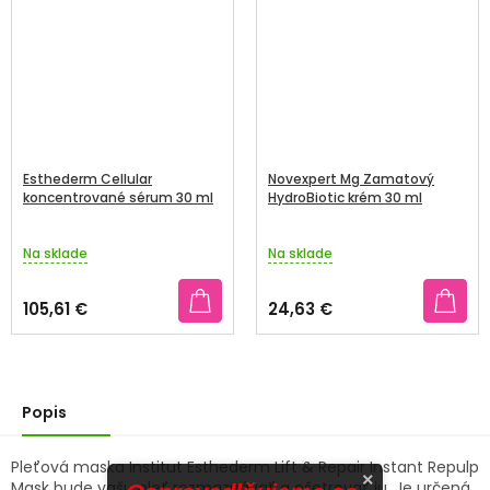
Esthederm Cellular
Novexpert Mg Zamatový
koncentrované sérum 30 ml
HydroBiotic krém 30 ml
Na sklade
Na sklade
105,61 €
24,63 €
Popis
Pleťová maska Institut Esthederm Lift & Repair Instant Repulp
×
Mask bude vašu pleť rozmaznávať a ošetrovať ju. Je určená