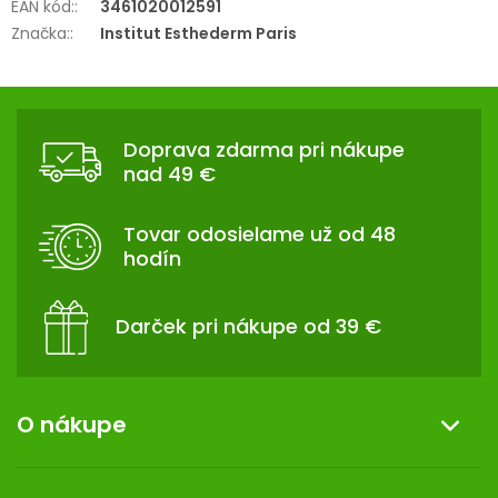
EAN kód:
:
3461020012591
Značka:
:
Institut Esthederm Paris
Z
Á
Doprava zdarma pri nákupe
P
nad 49 €
Ä
T
Tovar odosielame už od 48
I
hodín
E
Darček pri nákupe od 39 €
O nákupe
Informácie o nákupe