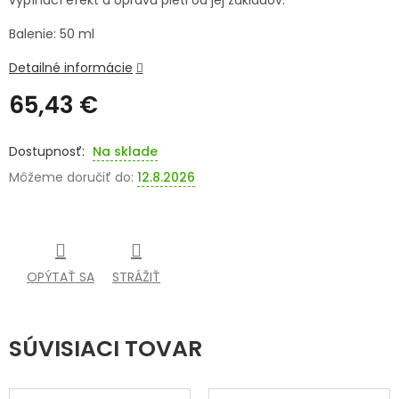
vypínací efekt a opravu pleti od jej základov.
SENIORI
Balenie: 50 ml
ZNAČKY
Detailné informácie
65,43 €
Prihlásenie
Jednotková
cena:
Na sklade
Môžeme doručiť do:
12.8.2026
OPÝTAŤ SA
STRÁŽIŤ
SÚVISIACI TOVAR