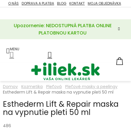
Prejsť
O NÁS
DOPRAVA A PLATBA
BLOG
KONTAKT
MOJA OBJEDNÁVKA
ZĽAVY
na
%
obsah
Upozornenie: NEDOSTUPNÁ PLATBA ONLINE
POTREBY
PRE
PLATOBNOU KARTOU
MATKU
A
DIEŤA
LIEKY
NÁ
KOŠ
VÝŽIVOVÉ
DOPLNKY
Domov
Kozmetika
Pleťová
Pleťové masky a peelingy
Esthederm Lift & Repair maska na vypnutie pleti 50 ml
VITAMÍNY
A
MINERÁLY
Esthederm Lift & Repair maska
na vypnutie pleti 50 ml
KOZMETIKA
486