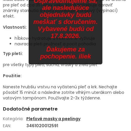
Ospravedlňujeme sa,
pre pleť od cca 35 rokov veku, ktorá potrebuje opraviť
ale nasledujúce
známky starnutia a ktorá potrebuje liftingový (vypínací)
objednávky budú
efekt.
meškať s doručením.
Vlastnosti:
Vybavené budú od
17.8.2026.
hĺbkovo hydratuje a intenzívne vyživuje
navracia pleti pružnosť a pocit pohodlia
Ďakujeme za
Typ pleti:
pochopenie. iliek
pre všetky typy pleti, suchá, vrásky a zrelá pleť
Použitie:
Naneste hrubšiu vrstvu na vyčistenú pleť a krk. Nechajte
pôsobiť 15 minút a následne zotrite vlhkým uterákom alebo
vatovým tampónom. Používajte 2-3x týždenne.
Dodatočné parametre
Kategória
:
Pleťové masky a peelingy
EAN
:
3461020012591