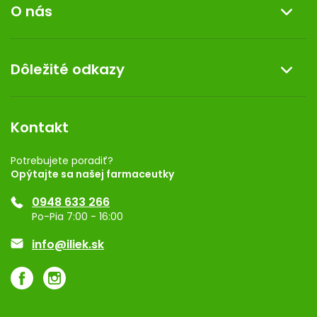
O nás
Reklamácia a vrátenie tovaru
Doprava a platba
O nás
Dôležité odkazy
Darček k nákupu
Kontakt
Obchodné podmienky
Dermocentrum
Blog
Vernostný program
Kontakt
Rozhodnutie na prevádzku
Registrácia
Potrebujete poradiť?
Opýtajte sa našej farmaceutky
Ponuka pre firmy
0948 633 266
Značky
Po-Pia 7:00 - 16:00
Akcie a zľavy
info@iliek.sk