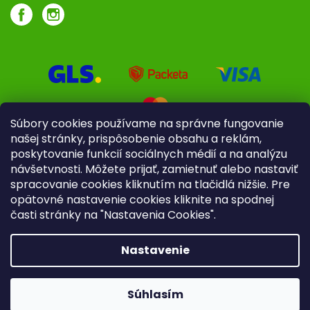
Súbory cookies používame na správne fungovanie
našej stránky, prispôsobenie obsahu a reklám,
poskytovanie funkcií sociálnych médií a na analýzu
návšetvnosti. Môžete prijať, zamietnuť alebo nastaviť
spracovanie cookies kliknutím na tlačidlá nižšie. Pre
opätovné nastavenie cookies kliknite na spodnej
časti stránky na "Nastavenia Cookies".
Pre firmy
Poradenstvo
Nastavenie
Copyright 2026
iliek.sk
. Všetky práva vyhradené.
Upraviť
nastavenie cookies
Súhlasím
Vytvoril Shoptet
|
mime digital