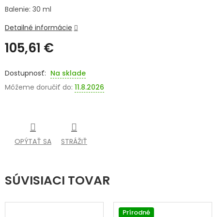
Balenie: 30 ml
SENIORI
Detailné informácie
ZNAČKY
105,61 €
Prihlásenie
Jednotková
cena:
Na sklade
Môžeme doručiť do:
11.8.2026
OPÝTAŤ SA
STRÁŽIŤ
SÚVISIACI TOVAR
Prírodné