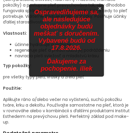
pokožky) a postupne pleť prevychováva tak, aby dlhodobo
×
fungovala správne. Účinkuje tam a vtedy, kde a kedy to pleť
Ospravedlňujeme sa,
potrebuje. Viditeľne zvyšuje kvalitu pokožky. Posilňuje účinky
ale nasledujúce
ďalšej starostlivosti.
objednávky budú
meškať s doručením.
Vlastnosti:
Vybavené budú od
účinne hydratuje a vyživuje
17.8.2026.
regeneruje pleť a predchádza jej podráždeniu
navracia pleti sviežosť a mladistvú krásu
Ďakujeme za
Typ pokožky:
pochopenie. iliek
pre všetky typy pleti, vrásky a zrelá pleť
Použitie:
Aplikujte ráno a/alebo večer na vyčistenú, suchú pokožku
tváre, krku a dekoltu. Používajte samostatne na pleť, ktorá je
v rovnováhe alebo v kombinácii s ďalšími produktami Institut
Esthederm na prevýchovu pleti. Perfektný základ pod make-
up.