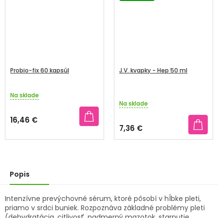
Probio-fix 60 kapsúl
J.V. kvapky - Hep 50 ml
Na sklade
Priemerné
Na sklade
hodnotenie
produktu
16,46 €
je
7,36 €
4,8
z
5
hviezdičiek.
Popis
Intenzívne prevýchovné sérum, ktoré pôsobí v hĺbke pleti,
priamo v srdci buniek. Rozpoznáva základné problémy pleti
(dehydratácia, citlivosť, nadmerný mazotok, starnutie