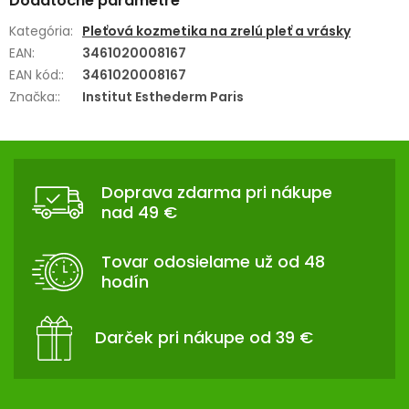
Dodatočné parametre
Kategória
:
Pleťová kozmetika na zrelú pleť a vrásky
EAN
:
3461020008167
EAN kód:
:
3461020008167
Značka:
:
Institut Esthederm Paris
Z
Á
Doprava zdarma pri nákupe
P
nad 49 €
Ä
T
Tovar odosielame už od 48
I
hodín
E
Darček pri nákupe od 39 €