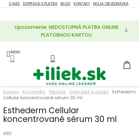
Prejsť
O NÁS
DOPRAVA A PLATBA
BLOG
KONTAKT
MOJA OBJEDNÁVKA
ZĽAVY
na
%
obsah
Upozornenie: NEDOSTUPNÁ PLATBA ONLINE
POTREBY
PRE
PLATOBNOU KARTOU
MATKU
A
DIEŤA
LIEKY
NÁ
KOŠ
VÝŽIVOVÉ
DOPLNKY
Domov
Kozmetika
Pleťová
Zrelá pleť a vrásky
Esthederm
Cellular koncentrované sérum 30 ml
VITAMÍNY
A
MINERÁLY
Esthederm Cellular
koncentrované sérum 30 ml
KOZMETIKA
482