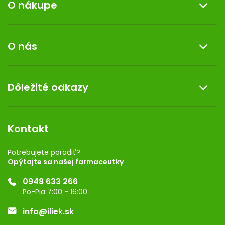
O nákupe
Informácie o nákupe
O nás
Reklamácia a vrátenie tovaru
Doprava a platba
O nás
Dôležité odkazy
Darček k nákupu
Kontakt
Obchodné podmienky
Dermocentrum
Blog
Vernostný program
Kontakt
Rozhodnutie na prevádzku
Registrácia
Potrebujete poradiť?
Opýtajte sa našej farmaceutky
Ponuka pre firmy
0948 633 266
Značky
Po-Pia 7:00 - 16:00
Akcie a zľavy
info@iliek.sk