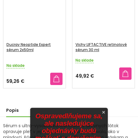
Ducray Neoptide Expert
Vichy LIFTACTIVE retinolové
sérum 2x50ml
sérum 30 ml
Na sklade
Priemerné
Na sklade
hodnotenie
produktu
49,92 €
je
59,26 €
5,0
z
5
hviezdičiek.
Popis
×
Ospravedlňujeme sa,
ale nasledujúce
Sérum s ultra-vysokou koncentráciou aktívnych látok
objednávky budú
opravuje pleť v jej základoch tak, aby fungovala, ako v
mladosti. Pôsobí tak okamžite a dlhodobo proti vráskam a