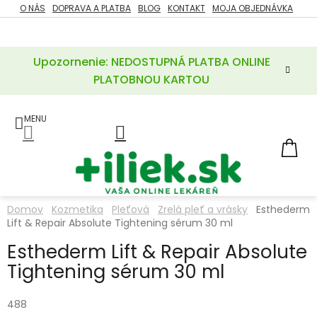
Prejsť
O NÁS
DOPRAVA A PLATBA
BLOG
KONTAKT
MOJA OBJEDNÁVKA
ZĽAVY
na
%
obsah
Upozornenie: NEDOSTUPNÁ PLATBA ONLINE
POTREBY
PRE
PLATOBNOU KARTOU
MATKU
A
DIEŤA
LIEKY
NÁ
KOŠ
VÝŽIVOVÉ
DOPLNKY
Domov
Kozmetika
Pleťová
Zrelá pleť a vrásky
Esthederm
Lift & Repair Absolute Tightening sérum 30 ml
VITAMÍNY
A
MINERÁLY
Esthederm Lift & Repair Absolute
Tightening sérum 30 ml
KOZMETIKA
488