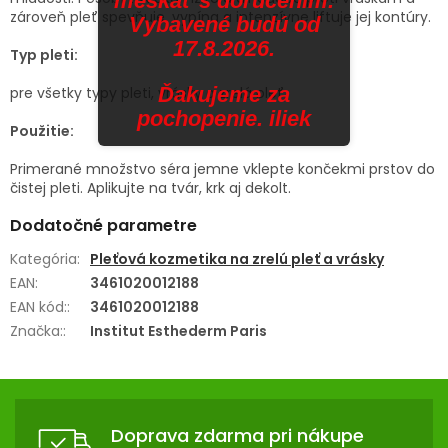
meškať s doručením.
zároveň pleť spevňuje, vypína a intenzívne liftuje jej kontúry.
Vybavené budú od
17.8.2026.
Typ pleti:
Ďakujeme za
pre všetky typy pleti, vrásky a zrelá pleť
pochopenie. iliek
Použitie:
Primerané množstvo séra jemne vklepte končekmi prstov do
čistej pleti. Aplikujte na tvár, krk aj dekolt.
Dodatočné parametre
Kategória
:
Pleťová kozmetika na zrelú pleť a vrásky
EAN
:
3461020012188
EAN kód:
:
3461020012188
Značka:
:
Institut Esthederm Paris
Z
Á
Doprava zdarma pri nákupe
P