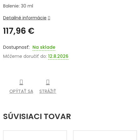
Balenie: 30 ml
SENIORI
Detailné informácie
ZNAČKY
117,96 €
Prihlásenie
Jednotková
cena:
Na sklade
Môžeme doručiť do:
12.8.2026
OPÝTAŤ SA
STRÁŽIŤ
SÚVISIACI TOVAR