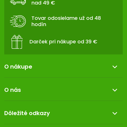
nad 49 €
Ä
T
Tovar odosielame už od 48
I
hodín
E
Darček pri nákupe od 39 €
O nákupe
Informácie o nákupe
O nás
Reklamácia a vrátenie tovaru
Doprava a platba
O nás
Dôležité odkazy
Darček k nákupu
Kontakt
Obchodné podmienky
Dermocentrum