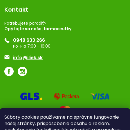
Blog
Vernostný program
Kontakt
Rozhodnutie na prevádzku
Registrácia
Potrebujete poradiť?
Opýtajte sa našej farmaceutky
Ponuka pre firmy
0948 633 266
Značky
Po-Pia 7:00 - 16:00
Akcie a zľavy
info@iliek.sk
Súbory cookies používame na správne fungovanie
našej stránky, prispôsobenie obsahu a reklám,
poskytovanie funkcií sociálnych médií a na analýzu