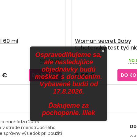
l 60 ml
Woman secret Baby
tehotenský test tyčin
×
2 ks
Ospravedlňujeme sa,
Na sklade
Na 
ale nasledujúce
objednávky budú
1 €
5,55 €
DO KOŠÍKA
DO KO
meškať s doručením.
Vybavené budú od
17.8.2026.
Ďakujeme za
pochopenie. iliek
 sa nachádza 20 ks
Do
žne v strede menštruačného
e správny výsledok pri použití
Kat