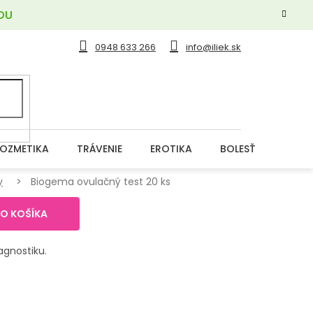
OU
0948 633 266
info@iliek.sk
OZMETIKA
TRÁVENIE
EROTIKA
BOLESŤ
DERM
y
Biogema ovulačný test 20 ks
DO KOŠÍKA
gnostiku.