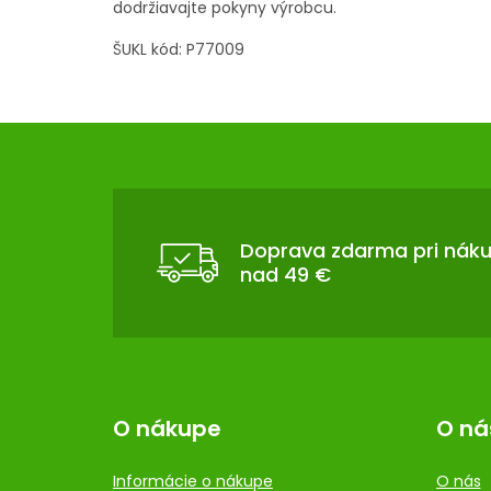
dodržiavajte pokyny výrobcu.
ŠUKL kód: P77009
Z
Á
P
Ä
T
Doprava zdarma pri nák
nad 49 €
I
E
O nákupe
O ná
Informácie o nákupe
O nás