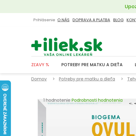
Prejsť
Upoz
na
obsah
Prihlásenie
O NÁS
DOPRAVA A PLATBA
BLOG
KON
ZĽAVY %
POTREBY PRE MATKU A DIEŤA
Domov
Potreby pre matku a dieťa
Teh
Priemerné
1 hodnotenie
Podrobnosti hodnotenia
hodnotenie
produktu
je
5,0
z
5