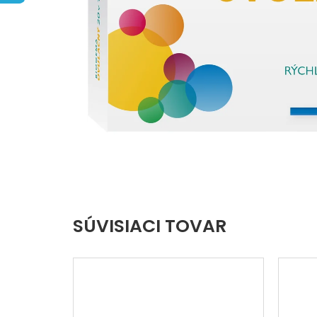
hviezdičiek.
SÚVISIACI TOVAR