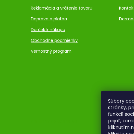
Reklamácia a vrátenie tovaru
Kontak
Doprava a platba
Dermo
Darček k nákupu
Obchodné podmienky
Vernostný program
Súbory coo
stránky, p
funkcií so
prijať, zam
Pre firmy
Poradenstvo
kliknutím n
kliknite na