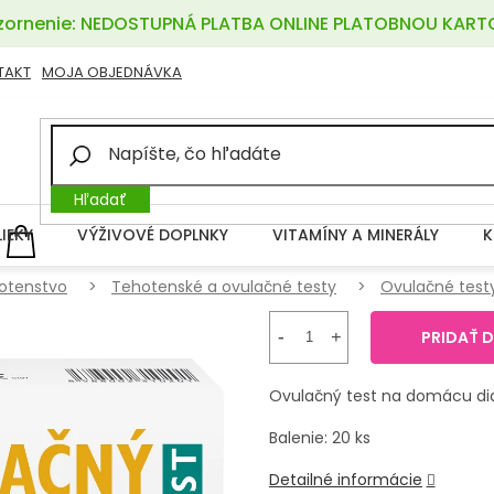
ornenie: NEDOSTUPNÁ PLATBA ONLINE PLATOBNOU KART
TAKT
MOJA OBJEDNÁVKA
Hľadať
LIEKY
VÝŽIVOVÉ DOPLNKY
VITAMÍNY A MINERÁLY
K
NÁKUPNÝ
KOŠÍK
otenstvo
Tehotenské a ovulačné testy
Ovulačné test
PRIDAŤ 
Ovulačný test na domácu dia
Balenie: 20 ks
Detailné informácie