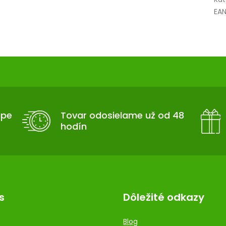
EA
upe
Tovar odosielame už od 48
hodín
s
Dôležité odkazy
Blog