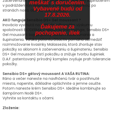
Začervenanie spojené so svrbením a lokálnym šupinatením
meškať s doručením.
v podráždených oblastiach s mastnou pokožkou: po
Vybavené budú od
stranách nosa, obočia, čela a brady.
17.8.2026.
AKO funguje Sensibio DS+ Gel moussant ?
Inovácia vyvinutá na základe odborného výskumu
Ďakujeme za
spoločnosti BIODERMA v oblasti kožnej biológie, Sensibio DS+
pochopenie. iliek
Gel moussant bojuje proti príčinám začervenania a
šupinatenia. Vďaka patentu DSactiv pomáha obmedziť
rozmnožovanie kvasinky Malassezia, ktorá zhoršuje stav
pokožky so sklonom k začervenaniu a šupinateniu. Sensibio
DS+ Gel moussant čistí pokožku a znižuje tvorbu šupiniek.
D.A.F. patentovaný prírodný komplex zvyšuje prah tolerancie
pokožky.
Sensibio DS+ gélový moussant A VAŠA RUTINA:
Ráno a večer naneste na navlhčenú tvár a postihnuté
miesta, napenite, dôkladne opláchnite a jemne osušte.
Potom naneste krém Sensibio DS+. Ideálne kombinujte so
šampónom Nodé DS+.
Vyhnite sa kontaktu s očami.
Zloženie: