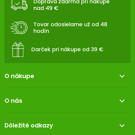
Doprava zdarma pri nákupe
P
nad 49 €
Ä
T
Tovar odosielame už od 48
I
hodín
E
Darček pri nákupe od 39 €
O nákupe
Informácie o nákupe
O nás
Reklamácia a vrátenie tovaru
Doprava a platba
O nás
Dôležité odkazy
Darček k nákupu
Kontakt