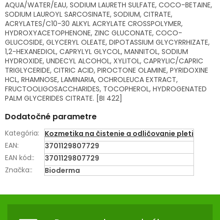
AQUA/WATER/EAU, SODIUM LAURETH SULFATE, COCO-BETAINE,
SODIUM LAUROYL SARCOSINATE, SODIUM, CITRATE,
ACRYLATES/C10-30 ALKYL ACRYLATE CROSSPOLYMER,
HYDROXYACETOPHENONE, ZINC GLUCONATE, COCO-
GLUCOSIDE, GLYCERYL OLEATE, DIPOTASSIUM GLYCYRRHIZATE,
1,2-HEXANEDIOL, CAPRYLYL GLYCOL, MANNITOL, SODIUM
HYDROXIDE, UNDECYL ALCOHOL, XYLITOL, CAPRYLIC/CAPRIC
TRIGLYCERIDE, CITRIC ACID, PIROCTONE OLAMINE, PYRIDOXINE
HCL, RHAMNOSE, LAMINARIA, OCHROLEUCA EXTRACT,
FRUCTOOLIGOSACCHARIDES, TOCOPHEROL, HYDROGENATED
PALM GLYCERIDES CITRATE. [BI 422]
Dodatočné parametre
Kategória
:
Kozmetika na čistenie a odličovanie pleti
EAN
:
3701129807729
EAN kód:
:
3701129807729
Značka:
:
Bioderma
Z
Á