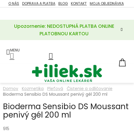
Prejsť
O NÁS
DOPRAVA A PLATBA
BLOG
KONTAKT
MOJA OBJEDNÁVKA
ZĽAVY
na
%
obsah
Upozornenie: NEDOSTUPNÁ PLATBA ONLINE
POTREBY
PRE
PLATOBNOU KARTOU
MATKU
A
DIEŤA
LIEKY
NÁ
KOŠ
VÝŽIVOVÉ
DOPLNKY
Domov
Kozmetika
Pleťová
Čistenie a odličovanie
Bioderma Sensibio DS Moussant penivý gél 200 ml
VITAMÍNY
A
MINERÁLY
Bioderma Sensibio DS Moussant
penivý gél 200 ml
KOZMETIKA
915