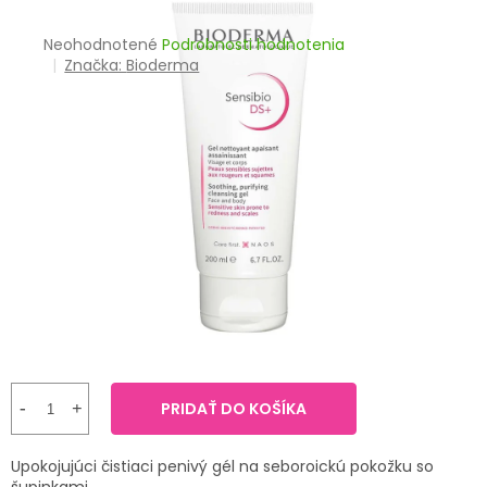
TRÁVENIE
Priemerné
Neohodnotené
Podrobnosti hodnotenia
hodnotenie
Značka:
Bioderma
EROTIKA
produktu
je
BOLESŤ
0,0
z
5
DERMATOLÓGIA
hviezdičiek.
DENTÁLNA
HYGIENA
ZDRAVOTNÍCKE
POMÔCKY
PRÍRODNÉ
LIEKY
PRIDAŤ DO KOŠÍKA
VETERINA
Upokojujúci čistiaci penivý gél na seboroickú pokožku so