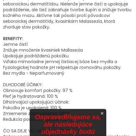
seboroickou dermatitídou. Nielenže jemne čistí a upokojuje
podráždenie, ale tiež zabraňuje tvorbe šupín a znižuje tvorbu
kožného mazu. Aktívne tak pôsobí proti pôvodcovi
seboroickej dermatitídy, kvasinkám Malassezia, ktorá
zhoršuje stav pokožky.
BENEFITY:
Jemne čistí
Znižuje množenie kvasiniek Mallasezia
Upokojuje podráždenú pokožku
Vďaka mimoriadne jemnej čistiacej báze bez mydla a
fyziologickej hodnote pH rešpektuje rovnováhu pokožky.
Bez mydla - Neparfumovaný
DLHODOBÉ ÚČINKY:
Obnovuje komfort pokožky: 97 %
Pleť je hydratovaná: 100 %
Dlhotrvajúci upokojujúci účinok:
Pokožka je upokojená: 100 %
×
Zmiernenie začervenania: 100 %
Ospravedlňujeme sa,
Redukcia pocitov svrbenia: 100 %
ale nasledujúce
objednávky budú
ČO SA DEJE VO VAŠEJ POKOŽKE?