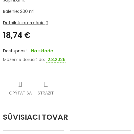
šupinkami.
SENIORI
Balenie: 200 ml
ZNAČKY
Detailné informácie
18,74 €
Prihlásenie
Jednotková
cena:
Na sklade
Môžeme doručiť do:
12.8.2026
OPÝTAŤ SA
STRÁŽIŤ
SÚVISIACI TOVAR