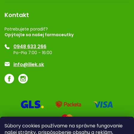
Obchodné podmienky
Dermocentrum
Blog
Vernostný program
Kontakt
Rozhodnutie na prevádzku
Registrácia
Potrebujete poradiť?
Opýtajte sa našej farmaceutky
Ponuka pre firmy
0948 633 266
Značky
Po-Pia 7:00 - 16:00
Akcie a zľavy
info@iliek.sk
Súbory cookies používame na správne fungovanie
našej stránky, prispôsobenie obsahu a reklám,