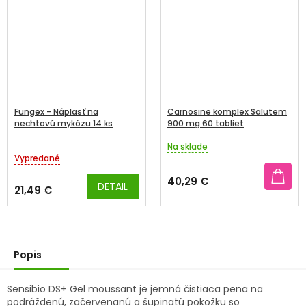
Fungex - Náplasť na
Carnosine komplex Salutem
nechtovú mykózu 14 ks
900 mg 60 tabliet
Na sklade
Priemerné
Vypredané
hodnotenie
produktu
40,29 €
DETAIL
je
21,49 €
3,9
z
5
hviezdičiek.
Popis
Sensibio DS+ Gel moussant je jemná čistiaca pena na
podráždenú, začervenanú a šupinatú pokožku so