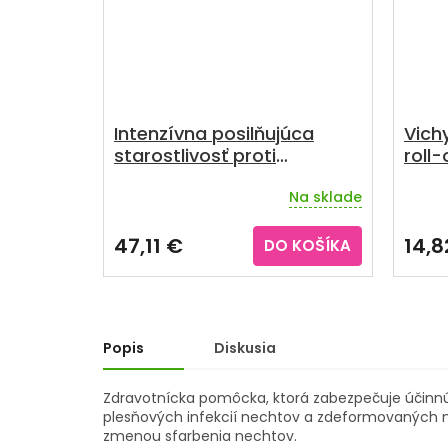
Intenzívna posilňujúca
Vich
starostlivosť proti
roll
vypadávaniu vlasov s
Na sklade
chinínom 100ml
Priemerné
hodnotenie
produktu
47,11 €
14,8
DO KOŠÍKA
je
4,3
z
5
hviezdičiek.
Popis
Diskusia
Zdravotnícka pomôcka, ktorá zabezpečuje účinnú 
plesňových infekcií nechtov a zdeformovaných 
zmenou sfarbenia nechtov.