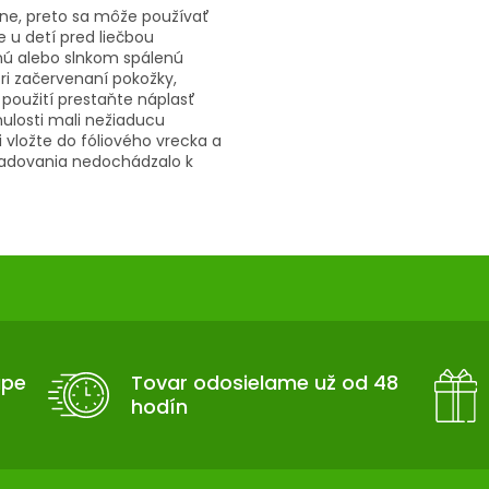
álne, preto sa môže používať
e u detí pred liečbou
nú alebo slnkom spálenú
ri začervenaní pokožky,
použití prestaňte náplasť
nulosti mali nežiaducu
i vložte do fóliového vrecka a
kladovania nedochádzalo k
upe
Tovar odosielame už od 48
hodín