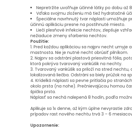
Nepretržite uvoľňuje účinné látky po dobu až 8
Vďaka svojmu zloženiu má tiež hydratačné úči
Špeciálne navrhnutý tvar náplasti umožňuje p
účinnú aplikáciu presne na postihnuté miesto.
Lieči plesňové infekcie nechtov, zlepšuje vzh
nežiaduce zmeny sfarbenia nechtov.
Použitie:
1. Pred každou aplikáciou sa najprv necht umyje a 
mastnosta. Nie je nutné necht obrúsiť pilníkom.
2. Najprv sa odstráni plastová priesvitná fólia, po
ktorá pokrýva tvarovaný vankúšik na nechty.
3. Tvarovaný vankúšik sa priloží na stred nechtu, 
lokalizovaná liečba. Odstráni sa biely prúžok na s
4. Krídelká náplasti sa pevne pritlačia po straná
okolo prsta (na nohe). Prečnievajúcou hornou čas
špička prsta.
Náplasť sa nechá nalepená 8 hodín, podľa možno
Aplikuje sa 1x denne, až kým úplne nevyrastie zdr
prípadov rast nového nechtu trvá 3 – 6 mesiacov
Upozornenie: