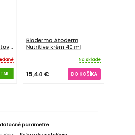
Bioderma Atoderm
htov
Nutritive krém 40 ml
edané
Na sklade
15,44 €
TAIL
DO KOŠÍKA
datočné parametre
egória
:
Koža a dermatológia