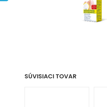
hviezdičiek.
SÚVISIACI TOVAR