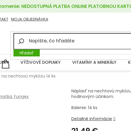
ornenie: NEDOSTUPNÁ PLATBA ONLINE PLATOBNOU KART
TAKT
MOJA OBJEDNÁVKA
Hľadať
LIEKY
VÝŽIVOVÉ DOPLNKY
VITAMÍNY A MINERÁLY
K
NÁKUPNÝ
KOŠÍK
ť na nechtovú mykózu 14 ks
Náplasť na nechtovú mykózu 
načka:
Fungex
hodinovým účinkom.
Balenie: 14 ks
Detailné informácie
21,49 €