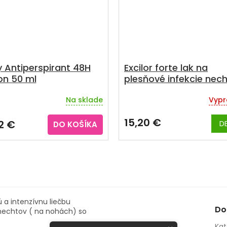
y Antiperspirant 48H
Excilor forte lak na
-on 50 ml
plesňové infekcie nec
30 ml
Na sklade
Vypr
15,20 €
2 €
DE
DO KOŠÍKA
a intenzívnu liečbu
Do
nechtov ( na nohách) so
Kat