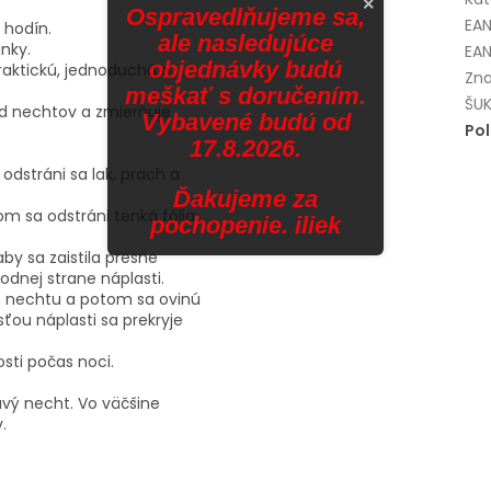
×
Ospravedlňujeme sa,
EA
 hodín.
ale nasledujúce
nky.
EAN
objednávky budú
raktickú, jednoduchú a
Zna
meškať s doručením.
ŠUK
ľad nechtov a zmierňuje
Vybavené budú od
Po
17.8.2026.
odstráni sa lak, prach a
Ďakujeme za
tom sa odstráni tenká fólia,
pochopenie. iliek
aby sa zaistila presne
podnej strane náplasti.
ch nechtu a potom sa ovinú
ťou náplasti sa prekryje
sti počas noci.
avý necht. Vo väčšine
.