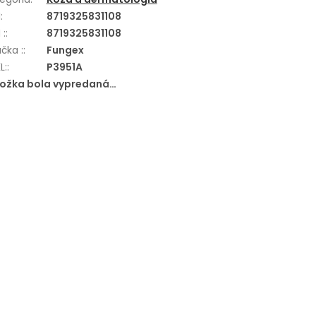
N
:
8719325831108
 :
:
8719325831108
čka :
:
Fungex
L:
:
P3951A
ložka bola vypredaná…