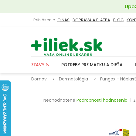
Prejsť
Upoz
na
obsah
Prihlásenie
O NÁS
DOPRAVA A PLATBA
BLOG
KON
ZĽAVY %
POTREBY PRE MATKU A DIEŤA
Domov
Dermatológia
Fungex - Náplas
Priemerné
Neohodnotené
Podrobnosti hodnotenia
Z
hodnotenie
produktu
je
0,0
z
5