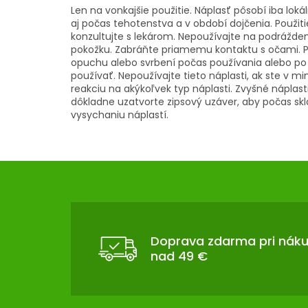
Len na vonkajšie použitie. Náplasť pôsobí iba lok
aj počas tehotenstva a v období dojčenia. Použiti
konzultujte s lekárom. Nepoužívajte na podrážde
pokožku. Zabráňte priamemu kontaktu s očami. P
opuchu alebo svrbení počas používania alebo po 
používať. Nepoužívajte tieto náplasti, ak ste v mi
reakciu na akýkoľvek typ náplasti. Zvyšné náplast
dôkladne uzatvorte zipsový uzáver, aby počas s
vysychaniu náplastí.
Z
Á
P
Ä
T
Doprava zdarma pri nák
nad 49 €
I
E