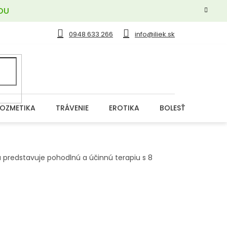
OU
0948 633 266
info@iliek.sk
OZMETIKA
TRÁVENIE
EROTIKA
BOLESŤ
DERM
predstavuje pohodlnú a účinnú terapiu s 8