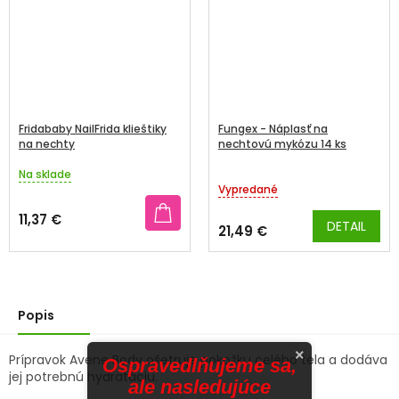
Fridababy NailFrida klieštiky
Fungex - Náplasť na
na nechty
nechtovú mykózu 14 ks
Na sklade
Priemerné
Vypredané
hodnotenie
produktu
11,37 €
DETAIL
je
21,49 €
5,0
z
5
hviezdičiek.
Popis
×
Prípravok Avene Body ošetruje pokožku celého tela a dodáva
Ospravedlňujeme sa,
jej potrebnú hydratáciu.
ale nasledujúce