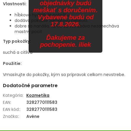
objednávky budú
Vlastnosti:
meškať s doručením.
hĺbkovo hydratuje pokožku
Vybavené budú od
dodáva pokožke zamatovú hebkosť
17.8.2026.
dobre sa nanáša, ľahko sa vstrebáva nezanecháva
mastný pocit
Ďakujeme za
Typ pokožky:
pochopenie. iliek
suchá a citlivá
Použitie:
Vmasírujte do pokožky, kým sa prípravok celkom nevstrebe.
Dodatočné parametre
Kategória
:
Kozmetika
EAN
:
3282770111583
EAN kód:
:
3282770111583
Značka:
:
Avène