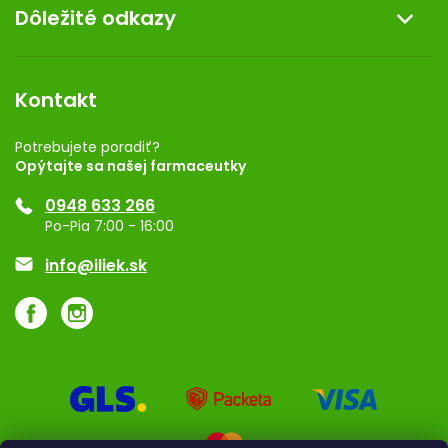
Dôležité odkazy
Darček k nákupu
Kontakt
Obchodné podmienky
Dermocentrum
Blog
Vernostný program
Kontakt
Rozhodnutie na prevádzku
Registrácia
Potrebujete poradiť?
Opýtajte sa našej farmaceutky
Ponuka pre firmy
0948 633 266
Značky
Po-Pia 7:00 - 16:00
Akcie a zľavy
info@iliek.sk