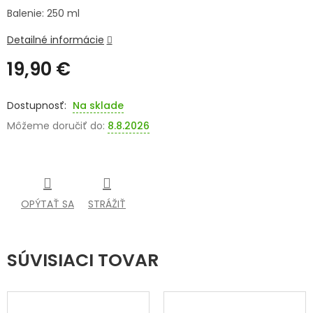
Balenie: 250 ml
SENIORI
Detailné informácie
ZNAČKY
19,90 €
Prihlásenie
Jednotková
cena:
Na sklade
Môžeme doručiť do:
8.8.2026
OPÝTAŤ SA
STRÁŽIŤ
SÚVISIACI TOVAR