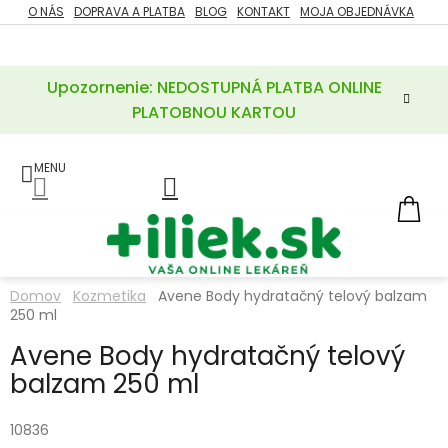
Prejsť
O NÁS
DOPRAVA A PLATBA
BLOG
KONTAKT
MOJA OBJEDNÁVKA
ZĽAVY
na
%
obsah
Upozornenie: NEDOSTUPNÁ PLATBA ONLINE
POTREBY
PRE
PLATOBNOU KARTOU
MATKU
A
DIEŤA
LIEKY
NÁ
KOŠ
VÝŽIVOVÉ
DOPLNKY
Domov
Kozmetika
Avene Body hydratačný telový balzam
250 ml
VITAMÍNY
A
MINERÁLY
Avene Body hydratačný telový
balzam 250 ml
KOZMETIKA
10836