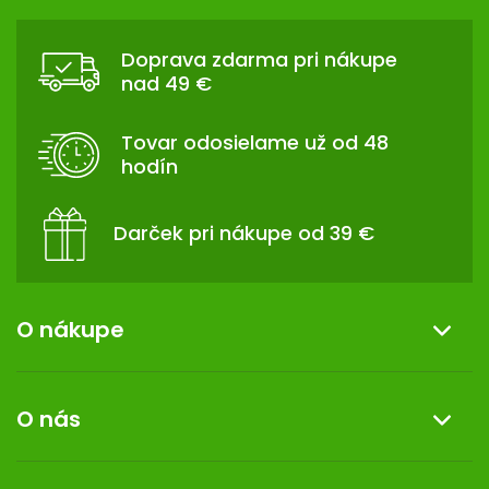
Z
Á
Doprava zdarma pri nákupe
P
nad 49 €
Ä
T
Tovar odosielame už od 48
I
hodín
E
Darček pri nákupe od 39 €
O nákupe
Informácie o nákupe
O nás
Reklamácia a vrátenie tovaru
Doprava a platba
O nás