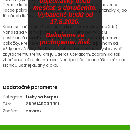
objednávky budú
Trvanie liečby: 4 dni. Ak nenastane zlepšenie, je možné v
meškať s doručením.
liečbe pokračovať ďalších 6 dní. Ak pretrvávajú príznaky aj po
Vybavené budú od
10 dňoch liečby, je nutné kontaktovať lekára.
17.8.2026.
Krém sa môže používať len na kožu (dermálne použitie).
Nanáša sa v tenkej vrstve tak, aby úplne pokryl celú
Ďakujeme za
postihnutú oblasť a polcentimetrový okraj okolitej zdravej
pochopenie. iliek
pokožky. Pred ošetrením postihnutej oblasti a po ňom sa
vždy umyjú ruky. Postihnutej oblasti sa netreba vystavovať
zbytočnému treniu ani ju utierať uterákom, zabráni sa tak
zhoršeniu a šíreniu infekcie. Neodporúča sa nanášať krém na
sliznicu ústnej dutiny a oka.
Dodatočné parametre
Kategória
:
Lieky na herpes
EAN
:
8596149000091
Značka :
:
zovirax
Z