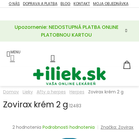
Prejsť
O NÁS
DOPRAVA A PLATBA
BLOG
KONTAKT
MOJA OBJEDNÁVKA
ZĽAVY
na
%
obsah
Upozornenie: NEDOSTUPNÁ PLATBA ONLINE
POTREBY
PRE
PLATOBNOU KARTOU
MATKU
A
DIEŤA
LIEKY
NÁ
KOŠ
VÝŽIVOVÉ
DOPLNKY
Domov
Lieky
Afty a herpes
Herpes
Zovirax krém 2 g
VITAMÍNY
Zovirax krém 2 g
A
12483
MINERÁLY
KOZMETIKA
Priemerné
2 hodnotenia
Podrobnosti hodnotenia
Značka:
Zovirax
hodnotenie
produktu