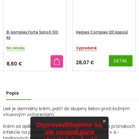
B-komplex Forte Sanofi 100
Herpes Complex 120 kapsúl
ks
Na sklade
Vypredané
Priemerné
Priemerné
hodnotenie
hodnotenie
produktu
produktu
DETAIL
28,07 €
8,60 €
je
je
5,0
3,8
z
z
5
5
hviezdičiek.
hviezdičiek.
Popis
Liek je dermálny krém, patrí do skupiny liekov proti kožným
vírusovým ochoreniam.
×
Ospravedlňujeme sa,
Krém sa aplikuje hneď pri prvých prejavoch alebo príznakoch
ale nasledujúce
infekcie na postihnuté miesto 5x denne približne v 4-
hodinových intervaloch (s výnimkou noci).