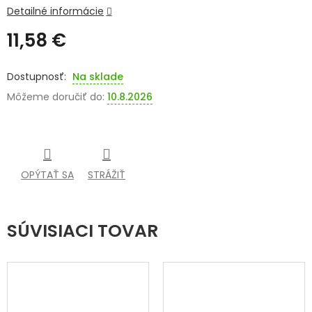
Detailné informácie
SENIORI
11,58 €
ZNAČKY
Jednotková
cena:
Na sklade
Prihlásenie
Môžeme doručiť do:
10.8.2026
OPÝTAŤ SA
STRÁŽIŤ
SÚVISIACI TOVAR