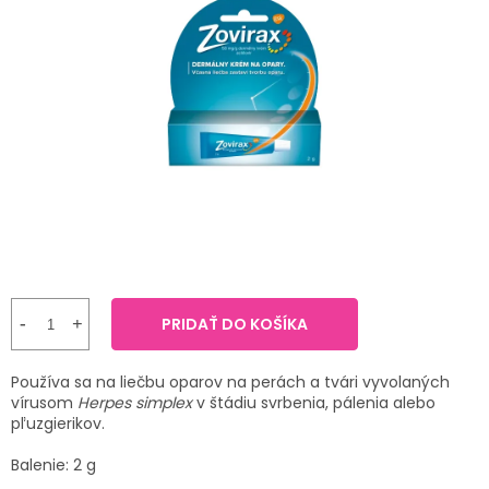
TRÁVENIE
je
3,5
z
EROTIKA
5
hviezdičiek.
BOLESŤ
DERMATOLÓGIA
DENTÁLNA
HYGIENA
ZDRAVOTNÍCKE
PRIDAŤ DO KOŠÍKA
POMÔCKY
Používa sa na liečbu oparov na perách a tvári vyvolaných
PRÍRODNÉ
vírusom
Herpes simplex
v štádiu svrbenia, pálenia alebo
LIEKY
pľuzgierikov.
Balenie: 2 g
VETERINA