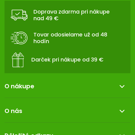
Á
Doprava zdarma pri nákupe
P
nad 49 €
Ä
T
Tovar odosielame už od 48
I
hodín
E
Darček pri nákupe od 39 €
O nákupe
Informácie o nákupe
O nás
Reklamácia a vrátenie tovaru
Doprava a platba
O nás
Darček k nákupu