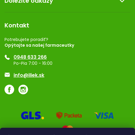
Dôležité odkazy
Kontakt
Obchodné podmienky
Dermocentrum
Blog
Vernostný program
Kontakt
Rozhodnutie na prevádzku
Registrácia
Potrebujete poradiť?
Opýtajte sa našej farmaceutky
Ponuka pre firmy
0948 633 266
Značky
Po-Pia 7:00 - 16:00
Akcie a zľavy
info@iliek.sk